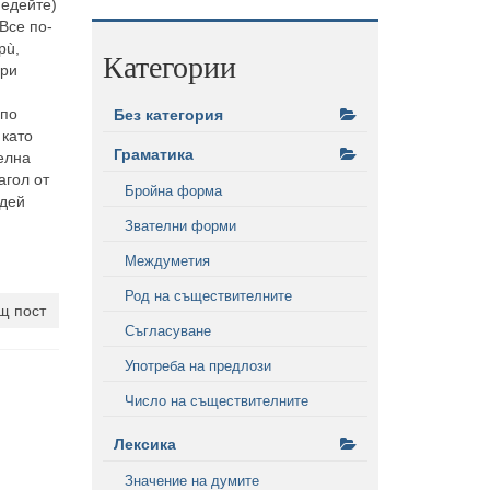
недейте)
 Все по-
рù,
Категории
при
 по
Без категория
 като
Граматика
елна
агол от
Бройна форма
едей
Звателни форми
Междуметия
Род на съществителните
щ пост
Съгласуване
Употреба на предлози
Число на съществителните
Лексика
Значение на думите