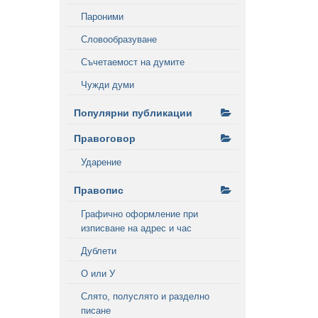
Пароними
Словообразуване
Съчетаемост на думите
Чужди думи
Популярни публикации
Правоговор
Ударение
Правопис
Графично оформление при
изписване на адрес и час
Дублети
О или У
Слято, полуслято и разделно
писане