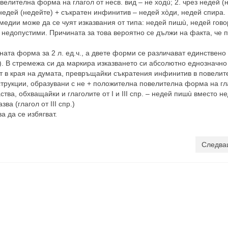
велителна форма на глагол от несв. вид – не ходù; 2. чрез недей (
ез недей (недейте) + съкратен инфинитив – недей хòди, недей спира.
медии може да се чуят изказвания от типа: недей пишù, недей гово
 недопустими. Причината за това вероятно се дължи на факта, че 
ната форма за 2 л. ед.ч., а двете форми се различават единствено
и). В стремежа си да маркира изказването си абсолютно еднозначно
т в края на думата, превръщайки съкратения инфинитив в повелит
трукции, образувани с не + положителна повелителна форма на гл
ства, обхващайки и глаголите от I и III спр. – недей пишù вместо н
ва (глагол от III спр.)
а да се избягват.
Следва