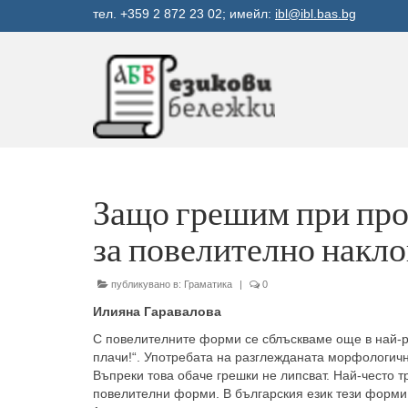
тел. +359 2 872 23 02; имейл:
ibl@ibl.bas.bg
Защо грешим при про
за повелително накл
публикувано в:
Граматика
|
0
Илияна Гаравалова
С повелителните форми се сблъскваме още в най-ран
плачи!“. Употребата на разглежданата морфологичн
Въпреки това обаче грешки не липсват. Най-често 
повелителни форми. В българския език тези форми 