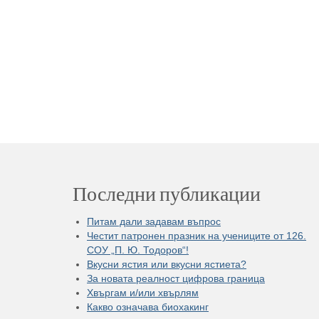
Последни публикации
Питам дали задавам въпрос
Честит патронен празник на учениците от 126.
СОУ „П. Ю. Тодоров“!
Вкусни ястия или вкусни ястиета?
За новата реалност цифрова граница
Хвъргам и/или хвърлям
Какво означава биохакинг