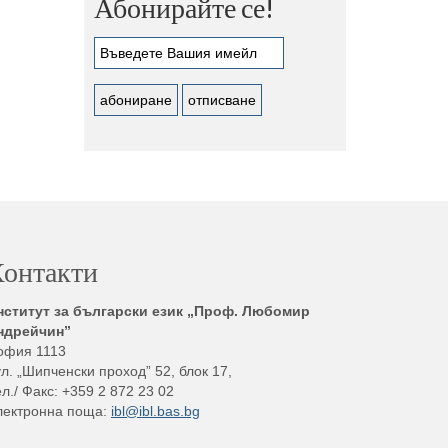
Абонирайте се!
онтакти
нститут за български език „Проф. Любомир
ндрейчин”
офия 1113
л. „Шипченски проход” 52, блок 17,
л./ Факс: +359 2 872 23 02
лектронна поща:
ibl@ibl.bas.bg