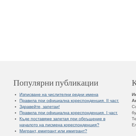
Популярни публикации
К
Изписване на числителни редни имена
И
Правила при официална кореспонденция. II част.
А
Здравейте, запетаи!
С
Правила при официална кореспонденция. I част.
бу
Къде поставяме запетая при обръщение в
Те
началото на писмена кореспонденция?
Е
Мигрант, емигрант или имигрант?