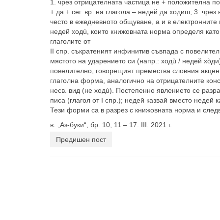
1. чрез отрицателната частица не + положителна по
+ да + сег. вр. на глагола – недей да ходиш; 3. чр
често в ежедневното общуване, а и в електронните 
недей ходù, които книжовната норма определя като
глаголите от
II спр. съкратеният инфинитив съвпада с повелител
мястото на ударението си (напр.: ходù / недей хòд
повелително, говорещият премества словния акцен
глаголна форма, аналогично на отрицателните конс
несв. вид (не ходù). Постепенно явлението се разра
писа (глагол от I спр.); недей казвай вместо недей каз
Тези форми са в разрез с книжовната норма и следв
в. „Аз-буки“, бр. 10, 11 – 17. III. 2021 г.
Предишен пост