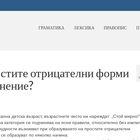
ГРАМАТИКА
ЛЕКСИКА
ПРАВОПИС
П
стите отрицателни форми
онение?
на детска възраст, възрастните често ни нареждат: „Стой мирно!“
а категория се подчинява на ясни правила, относително без изклю
трудности възникват при образуването на простите отрицателни
се образуват по няколко начина: