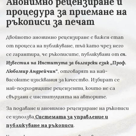
Анонимно рецензиране и
процедура за приемане на
ръкописи за печат
Двойното анонимно рецензиране е важен етап
от процеса на публикуване, тъй като чрез него
се гарантира, че ръкописите, публикувани от
сп.
Известия на Института за български език „Проф.
Любомир Андрейчин“
, отговарят на най-
високите изисквания за качество. Избират се
най-подходящите рецензенти, които не са
свързани с институцията на авторите.
За подаване и анонимно рецензиране на ръкописи
се използва
Системата за управление и
публикуване на ръкописи
.