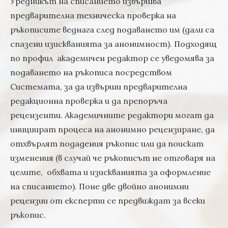
Уредникът на списанието извършва
предварителна техническа проверка на
ръкописите веднага след подаването им (дали са
спазени изискванията за анонимност). Подходящ
по профил академичен редактор се уведомява за
подаването на ръкописа посредством
Системата, за да извърши предварителна
редакционна проверка и да препоръча
рецензенти. Академичните редактори могат да
инициират процеса на анонимно рецензиране, да
отхвърлят подадения ръкопис или да поискат
изменения (в случай че ръкописът не отговаря на
целите, обхвата и изискванията за оформление
на списанието). Поне две двойно анонимни
рецензии от експерти се предвиждат за всеки
ръкопис.