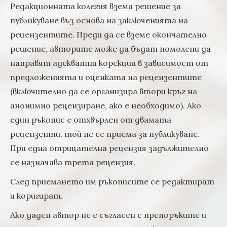
Редакционната колегия взема решение за
публикуване въз основа на заключенията на
рецензентите. Преди да се вземе окончателно
решение, авторите може да бъдат помолени да
направят адекватни корекции в зависимост от
предложенията и оценката на рецензентите
(включително да се организира втори кръг на
анонимно рецензиране, ако е необходимо). Ако
един ръкопис е отхвърлен от двамата
рецензенти, той не се приема за публикуване.
При една отрицателна рецензия задължително
се назначава трета рецензия.
След приемането им ръкописите се редактират
и коригират.
Ако даден автор не е съгласен с препоръките и