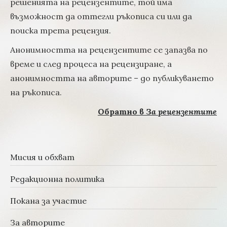
решенията на рецензентите, той има
възможност да оттегли ръкописа си или да
поиска трета рецензия.
Анонимността на рецензентите се запазва по
време и след процеса на рецензиране, а
анонимността на авторите – до публикуването
на ръкописа.
Обратно в
За рецензентите
Мисия и обхват
Редакционна политика
Покана за участие
За авторите