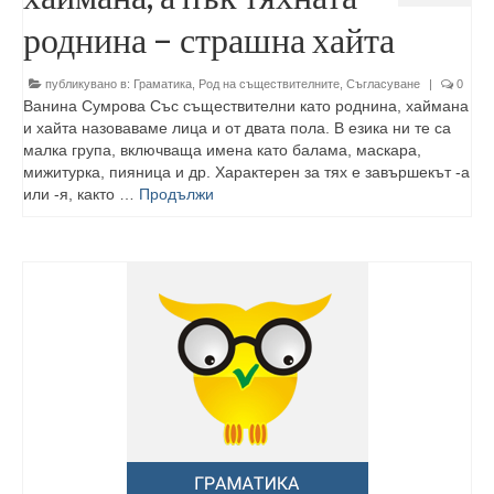
роднина – страшна хайта
публикувано в:
Граматика
,
Род на съществителните
,
Съгласуване
|
0
Ванина Сумрова Със съществителни като роднина, хаймана
и хайта назоваваме лица и от двата пола. В езика ни те са
малка група, включваща имена като балама, маскара,
мижитурка, пияница и др. Характерен за тях е завършекът -а
или -я, както …
Продължи