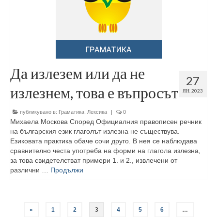
Да излезем или да не
27
излезнем, това е въпросът
ЯН. 2023
публикувано в:
Граматика
,
Лексика
|
0
Михаела Москова Според Официалния правописен речник
на българския език глаголът излезна не съществува.
Езиковата практика обаче сочи друго. В нея се наблюдава
сравнително честа употреба на форми на глагола излезна,
за това свидетелстват примери 1. и 2., извлечени от
различни …
Продължи
«
1
2
3
4
5
6
…