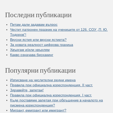
Последни публикации
Питам дали задавам въпрос
Честит патронен празник на учениците от 126. СОУ „П. Ю.
Тодоров“!
Вкусни ястия или вкусни ястиета?
За новата реалност цифрова граница
Хвъргам и/или хвърлям
Какво означава биохакинг
Популярни публикации
Изписване на числителни редни имена
Правила при официална кореспонденция. II част.
Здравейте, запетаи!
Правила при официална кореспонденция. I част.
Къде поставяме запетая при обръщение в началото на
писмена кореспонденция?
Мигрант, емигрант или имигрант?