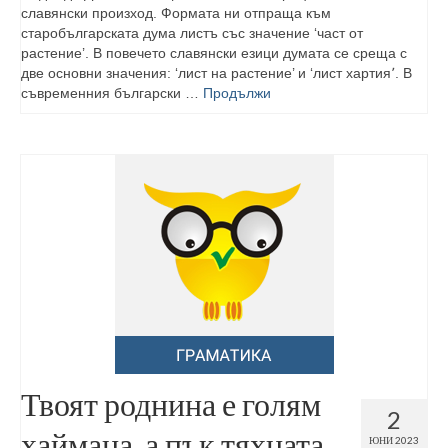
славянски произход. Формата ни отпраща към
старобългарската дума листъ със значение ‘част от
растение’. В повечето славянски езици думата се среща с
две основни значения: ‘лист на растение’ и ‘лист хартия՚. В
съвременния български …
Продължи
Твоят роднина е голям
2
хаймана, а пък тяхната
ЮНИ 2023