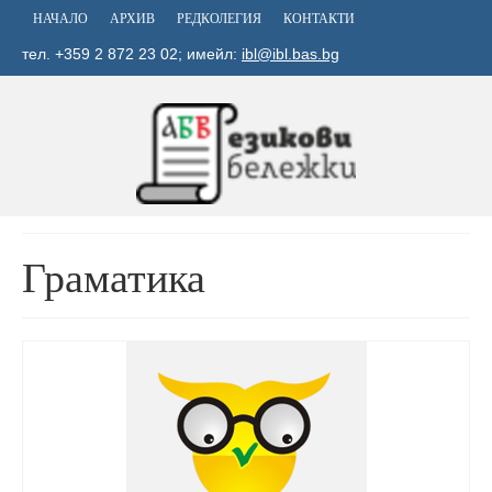
НАЧАЛО
АРХИВ
РЕДКОЛЕГИЯ
КОНТАКТИ
тел. +359 2 872 23 02; имейл:
ibl@ibl.bas.bg
Граматика