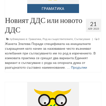
Новият ДДС или новото
21
ДДС
АПР. 2023
публикувано в:
Граматика
,
Род на съществителните
,
Съгласуване
|
0
Жанета Златева Поради спецификата на инициалните
съкращения като начин за назоваване често възникват
колебания при съгласуването им по род в изречението. В
езиковата практика се срещат два варианта.Единият
вариант е съгласуване с рода на опорната дума от
разгърнатото съставно наименование. …
Продължи