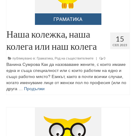
Наша колежка, наша
15
колега или наш колега
СЕП. 2023
публикувано в:
Граматика
,
Род на съществителните
|
0
Ванина Сумрова Как да назоваваме жените, с които имаме
една и съща специалност или с които работим на едно и
също работно място? Езикът, както в почти всички случаи,
когато именуваме лице от женски пол по професия (или по
друга …
Продължи