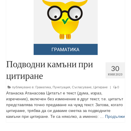
Подводни камъни при
30
цитиране
ЮНИ 2023
публикувано в:
Граматика
,
Пунктуация
,
Съгласуване
,
Цитиране
|
0
Атанаска Атанасова Цитатът е текст (дума, израз,
изречение), включен без изменение в друг текст, т.е. цитатът
представлява точно предаване на чужд текст. Затова, когато
цитираме, трябва да си даваме сметка за подводните
камъни при цитиране. Те са няколко, а именно: …
Продължи