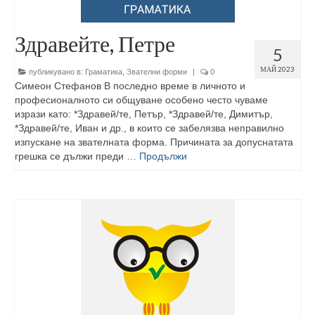
Здравейте, Петре
5
МАЙ 2023
публикувано в:
Граматика
,
Звателни форми
|
0
Симеон Стефанов В последно време в личното и
професионалното си общуване особено често чуваме
изрази като: *Здравей/те, Петър, *Здравей/те, Димитър,
*Здравей/те, Иван и др., в които се забелязва неправилно
изпускане на звателната форма. Причината за допуснатата
грешка се дължи преди …
Продължи