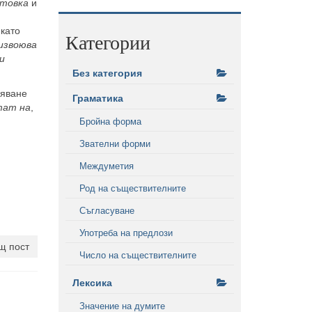
отовка
и
 като
Категории
извоюва
и
Без категория
зяване
Граматика
тат на
,
Бройна форма
Звателни форми
Междуметия
Род на съществителните
Съгласуване
Употреба на предлози
щ пост
Число на съществителните
Лексика
Значение на думите