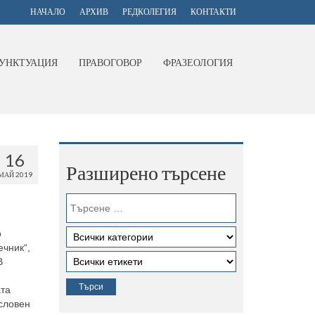
НАЧАЛО
АРХИВ
РЕДКОЛЕГИЯ
КОНТАКТИ
УНКТУАЦИЯ
ПРАВОГОВОР
ФРАЗЕОЛОГИЯ
16
Разширено търсене
МАЙ 2019
о
ечник“,
В
ата
условен