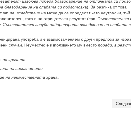
езателят извоюва победа благодарение на отличната си подг
а благодарение на слабата си подготовка
). За разлика от това
лтат на
,
вследствие на
може да се определят като неутрални, тъй
положителен, така и на отрицателен резултат (срв.
Състезателят 
и
Състезателят загуби надпреварата вследствие на слабата с
нцирана употреба и е взаимозаменяем с други предлози за изра
ени случаи. Неуместно е използването му вместо
поради
,
в резул
е на кризата
.
иена на засегнатите.
ие на некачествената храна
.
Следва