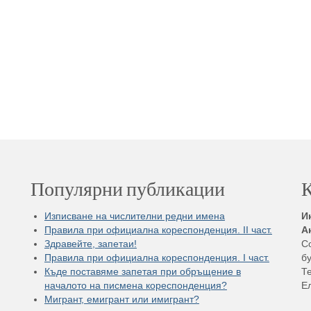
Популярни публикации
К
Изписване на числителни редни имена
И
Правила при официална кореспонденция. II част.
А
Здравейте, запетаи!
С
Правила при официална кореспонденция. I част.
бу
Къде поставяме запетая при обръщение в
Те
началото на писмена кореспонденция?
Е
Мигрант, емигрант или имигрант?