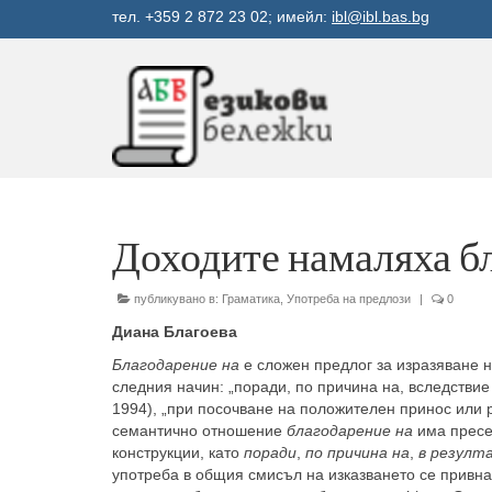
тел. +359 2 872 23 02; имейл:
ibl@ibl.bas.bg
Доходите намаляха бл
публикувано в:
Граматика
,
Употреба на предлози
|
0
Диана Благоева
Благодарение на
е сложен предлог за изразяване 
следния начин: „поради, по причина на, вследствие 
1994), „при посочване на положителен принос или ро
семантично отношение
благодарение на
има пресеч
конструкции, като
поради
,
по причина на
,
в резулт
употреба в общия смисъл на изказването се привна