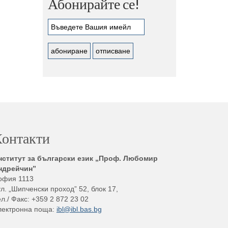
Абонирайте се!
онтакти
нститут за български език „Проф. Любомир
ндрейчин”
офия 1113
л. „Шипченски проход” 52, блок 17,
л./ Факс: +359 2 872 23 02
лектронна поща:
ibl@ibl.bas.bg