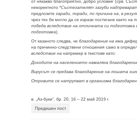
от някакво благоприятно, добро условие’ (срв.
Съст
некоректното *
Състезателят загуби надпреварат
предлозите
заради
,
поради
,
по причина на
,
в резу
чрез тях би могло да се изрази постигане както на 
победа вследствие на отличната си подготовка
подготовка
).
От казаното следва, че
благодарение на
има дифере
на причинно-следствени отношения само в определ
вследствие на
например в текстове като:
Доходите на населението намаляха благодарени
Вирусът се предава благодарение на лошата хиг
Отровите се натрупват в организма благодарен
в. „Аз-буки“, бр. 20, 16 – 22 май 2019 г.
Предишен пост