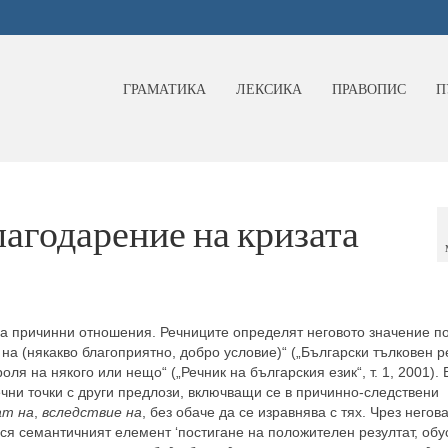
ГРАМАТИКА
ЛЕКСИКА
ПРАВОПИС
П
агодарение на кризата
на причинни отношения. Речниците определят неговото значение п
на (някакво благоприятно, добро условие)“ („Български тълковен р
ля на някого или нещо“ („Речник на българския език“, т. 1, 2001). 
ни точки с други предлози, включващи се в причинно-следствени
ат на
,
вследствие на
, без обаче да се изравнява с тях. Чрез негов
ся семантичният елемент ‘постигане на положителен резултат, об