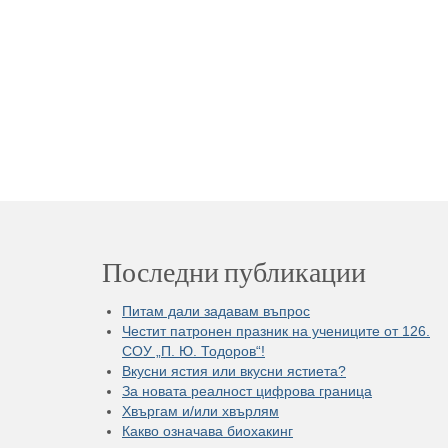
Последни публикации
Питам дали задавам въпрос
Честит патронен празник на учениците от 126.
СОУ „П. Ю. Тодоров“!
Вкусни ястия или вкусни ястиета?
За новата реалност цифрова граница
Хвъргам и/или хвърлям
Какво означава биохакинг