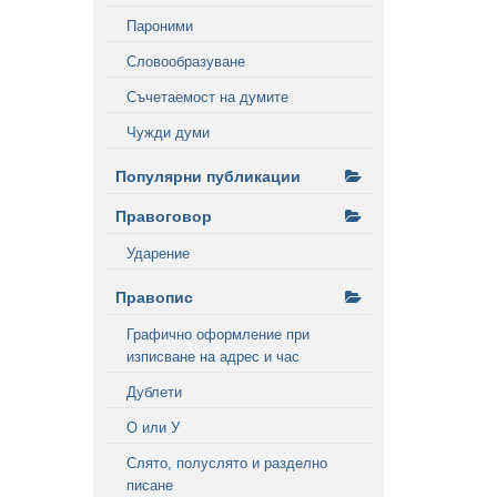
Пароними
Словообразуване
Съчетаемост на думите
Чужди думи
Популярни публикации
Правоговор
Ударение
Правопис
Графично оформление при
изписване на адрес и час
Дублети
О или У
Слято, полуслято и разделно
писане