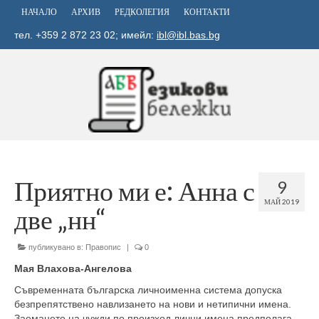
НАЧАЛО
АРХИВ
РЕДКОЛЕГИЯ
КОНТАКТИ
тел. +359 2 872 23 02; имейл:
ibl@ibl.bas.bg
Приятно ми е: Анна с
9
МАЙ 2019
две „нн“
публикувано в:
Правопис
|
0
Мая Влахова-Ангелова
Съвременната българска личноименна система допуска
безпрепятствено навлизането на нови и нетипични имена.
Заемането на чужди по произход лични имена предполага,