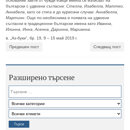
основание заети от чужди езици имена се изписват на
български с удвоени съгласни:
Стелла
,
Изабелла
,
Маттео
,
Аннабела
, като се стига и до куриозни случаи:
Аннабелла
,
Мартинн
. Още по-необяснима е появата на удвоени
съгласни в традиционни български имена като
Иванна
,
Илинна
,
Инна
,
Асенна
,
Даринна
,
Марианна.
в. „Аз-буки“, бр. 19, 9 – 15 май 2019 г.
Предишен пост
Следващ пост
Разширено търсене