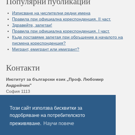
Популярни публикации
Изписване на числителни редни имена
Правила при официална кореспонденция. II част.
Здравейте, запетаи!
Правила при официална кореспонденция. I част.
Къде поставяме запетая при обръщение в началото на
писмена кореспонденция?
Мигрант, емигрант или имигрант?
Контакти
Институт за български език „Проф. Любомир
Андрейчин”
София 1113
бул. „Шипченски проход” 52, блок 17,
Тел./ Факс: +359 2 872 23 02
Този сайт използва бисквитки за
Електронна поща:
ibl@ibl.bas.bg
подобряване на потребителското
преживяване.
Научи повече