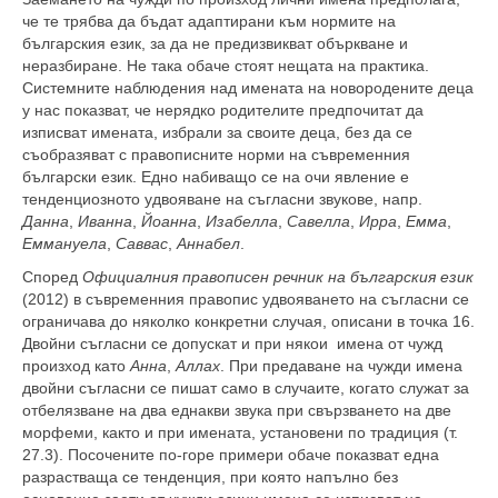
че те трябва да бъдат адаптирани към нормите на
българския език, за да не предизвикват объркване и
неразбиране. Не така обаче стоят нещата на практика.
Системните наблюдения над имената на новородените деца
у нас показват, че нерядко родителите предпочитат да
изписват имената, избрали за своите деца, без да се
съобразяват с правописните норми на съвременния
български език. Едно набиващо се на очи явление е
тенденциозното удвояване на съгласни звукове, напр.
Данна
,
Иванна
,
Йоанна
,
Изабелла
,
Савелла
,
Ирра
,
Емма
,
Еммануела
,
Саввас
,
Аннабел
.
Според
Официалния правописен речник на българския език
(2012) в съвременния правопис удвояването на съгласни се
ограничава до няколко конкретни случая, описани в точка 16.
Двойни съгласни се допускат и при някои имена от чужд
произход като
Анна
,
Аллах
. При предаване на чужди имена
двойни съгласни се пишат само в случаите, когато служат за
отбелязване на два еднакви звука при свързването на две
морфеми, както и при имената, установени по традиция (т.
27.3). Посочените по-горе примери обаче показват една
разрастваща се тенденция, при която напълно без