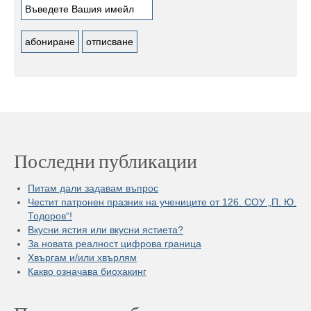
Последни публикации
Питам дали задавам въпрос
Честит патронен празник на учениците от 126. СОУ „П. Ю.
Тодоров“!
Вкусни ястия или вкусни ястиета?
За новата реалност цифрова граница
Хвъргам и/или хвърлям
Какво означава биохакинг