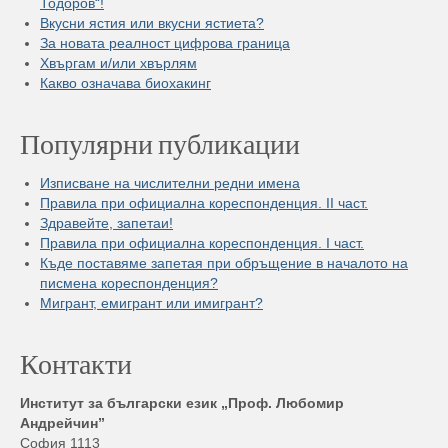
Тодоров“!
Вкусни ястия или вкусни ястиета?
За новата реалност цифрова граница
Хвъргам и/или хвърлям
Какво означава биохакинг
Популярни публикации
Изписване на числителни редни имена
Правила при официална кореспонденция. II част.
Здравейте, запетаи!
Правила при официална кореспонденция. I част.
Къде поставяме запетая при обръщение в началото на
писмена кореспонденция?
Мигрант, емигрант или имигрант?
Контакти
Институт за български език „Проф. Любомир
Андрейчин”
София 1113