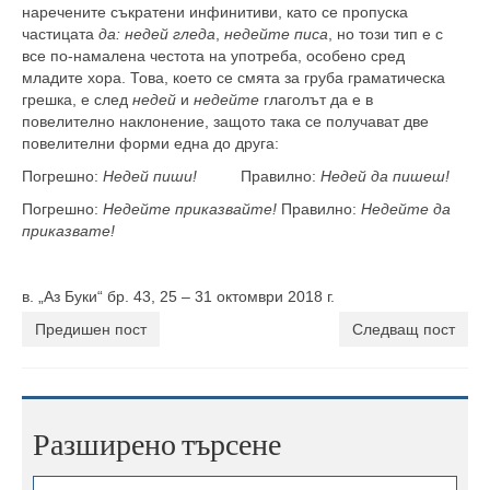
наречените съкратени инфинитиви, като се пропуска
частицата
да: недей гледа
,
недейте писа
, но този тип е с
все по-намалена честота на употреба, особено сред
младите хора. Това, което се смята за груба граматическа
грешка, е след
недей
и
недейте
глаголът да е в
повелително наклонение, защото така се получават две
повелителни форми една до друга:
Погрешно:
Недей пиши!
Правилно:
Недей да пишеш!
Погрешно:
Недейте приказвайте!
Правилно:
Недейте да
приказвате!
в. „Аз Буки“ бр. 43, 25 – 31 октомври 2018 г.
Предишен пост
Следващ пост
Разширено търсене