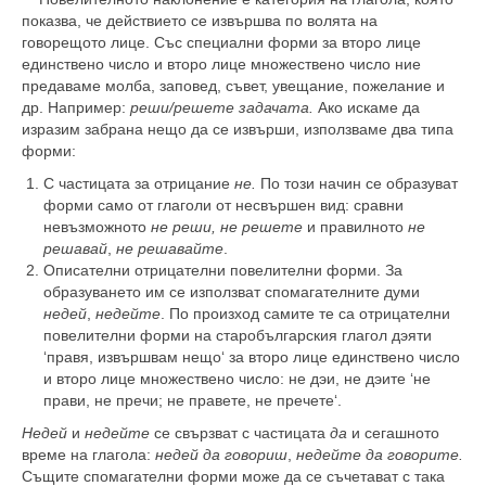
показва, че действието се извършва по волята на
говорещото лице. Със специални форми за второ лице
единствено число и второ лице множествено число ние
предаваме молба,
заповед, съвет, увещание, пожелание и
др.
Например:
реши/решете задачата.
Ако искаме да
изразим забрана нещо да се извърши, използваме два типа
форми:
С частицата за отрицание
не.
По този начин се образуват
форми само от глаголи от несвършен вид: сравни
невъзможното
не реши, не решете
и правилното
не
решавай
,
не решавайте
.
Описателни отрицателни повелителни форми. За
образуването им се използват спомагателните думи
недей
,
недейте
. По произход самите те са отрицателни
повелителни форми на старобългарския глагол
дэяти
‘правя, извършвам нещо‘ за второ лице единствено число
и второ лице множествено число:
не дэи, не дэите
‘не
прави, не пречи; не правете, не пречете‘.
Недей
и
недейте
се свързват с частицата
да
и сегашното
време на глагола:
недей да говориш
,
недейте да говорите.
Същите спомагателни форми може да се съчетават с така