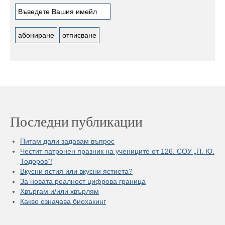
Последни публикации
Питам дали задавам въпрос
Честит патронен празник на учениците от 126. СОУ „П. Ю.
Тодоров“!
Вкусни ястия или вкусни ястиета?
За новата реалност цифрова граница
Хвъргам и/или хвърлям
Какво означава биохакинг