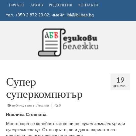
НАЧАЛО
АРХИВ
РЕДКОЛЕГИЯ
КОНТАКТИ
тел. +359 2 872 23 02; имейл:
ibl@ibl.bas.bg
Супер
19
ДЕК. 2018
суперкомпютър
публикувано в:
Лексика
|
0
Ивелина Стоянова
Много хора се колебаят как се пише:
супер компютър
или
суперкомпютър
. Отговорът е, че и двата варианта са
правилни, но имат различно значение.