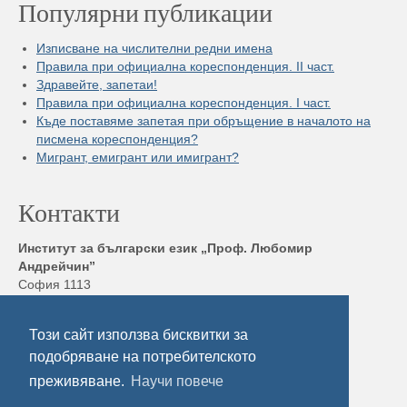
Популярни публикации
Изписване на числителни редни имена
Правила при официална кореспонденция. II част.
Здравейте, запетаи!
Правила при официална кореспонденция. I част.
Къде поставяме запетая при обръщение в началото на
писмена кореспонденция?
Мигрант, емигрант или имигрант?
Контакти
Институт за български език „Проф. Любомир
Андрейчин”
София 1113
бул. „Шипченски проход” 52, блок 17,
Тел./ Факс: +359 2 872 23 02
Този сайт използва бисквитки за
Електронна поща:
ibl@ibl.bas.bg
подобряване на потребителското
преживяване.
Научи повече