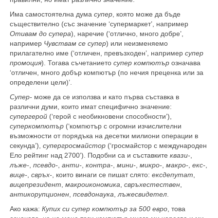
Има самостоятелна дума
супер
, която може да бъде
съществително (със значение ‘супермаркет’, например
Отивам до супера
), наречие (‘отлично, много добре’,
например
Чувствам се супер
) или неизменяемо
прилагателно име (‘отличен, превъзходен’, например
супер
промоция
). Тогава съчетанието
супер компютър
означава
‘отличен, много добър компютър (по нечия преценка или за
определени цели)’.
Супер-
може да се използва и като първа съставка в
различни думи, които имат специфично значение:
супергерой
(‘герой с необикновени способности’),
суперкомпютър
(‘компютър с огромни изчислителни
възможности от порядъка на десетки милиони операции в
секунда’),
супергросмайстор
(‘гросмайстор с международен
Ело рейтинг над 2700’). Подобни са и съставките
квази-
,
лъже-
,
псевдо-
,
анти-
,
контра-
,
мини-
,
микро-
,
макро-
,
екс-
,
вице-
,
свръх-
, които винаги се пишат слято:
ексдепутат
,
вицепрезидент
,
макроикономика
,
свръхестествен
,
антикорупционен
,
псевдонаука
,
лъжесвидетел
.
Ако кажа:
Купих си супер компютър за 500 евро
, това