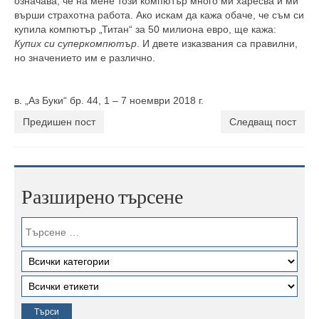
означава, че на мене този компютър много ми харесва и ми
върши страхотна работа. Ако искам да кажа обаче, че съм си
купила компютър „Титан“ за 50 милиона евро, ще кажа:
Купих си суперкомпютър
. И двете изказвания са правилни,
но значението им е различно.
в. „Аз Буки“ бр. 44, 1 – 7 ноември 2018 г.
Предишен пост
Следващ пост
Разширено търсене