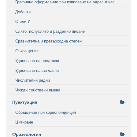
Графично оформление при изписване на адрес и час
Дублети
О или У
Слято, полуслято и разделно писане
Сравнителна и превъзходна степен
Съкращения
Удвояване на предлози
Удвояване на съгласни
Числителни редни
Чужди собствени имена
Пунктуация
Обръщение при кореспонденция
Цитиране
Фразеология