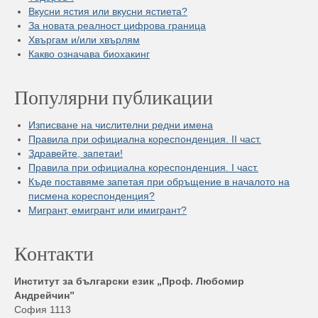
Вкусни ястия или вкусни ястиета?
За новата реалност цифрова граница
Хвъргам и/или хвърлям
Какво означава биохакинг
Популярни публикации
Изписване на числителни редни имена
Правила при официална кореспонденция. II част.
Здравейте, запетаи!
Правила при официална кореспонденция. I част.
Къде поставяме запетая при обръщение в началото на
писмена кореспонденция?
Мигрант, емигрант или имигрант?
Контакти
Институт за български език „Проф. Любомир
Андрейчин”
София 1113