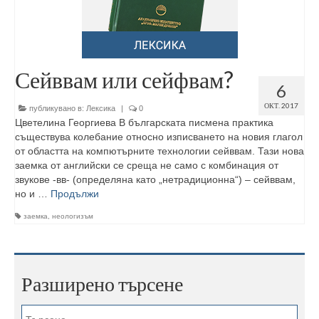
Сейввам или сейфвам?
6
ОКТ. 2017
публикувано в:
Лексика
|
0
Цветелина Георгиева В българската писмена практика
съществува колебание относно изписването на новия глагол
от областта на компютърните технологии сейввам. Тази нова
заемка от английски се среща не само с комбинация от
звукове -вв- (определяна като „нетрадиционна“) – сейввам,
но и …
Продължи
заемка
,
неологизъм
Разширено търсене