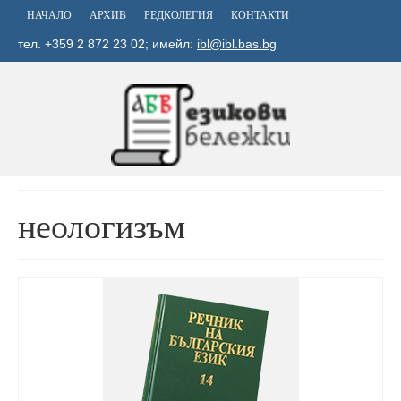
НАЧАЛО
АРХИВ
РЕДКОЛЕГИЯ
КОНТАКТИ
тел. +359 2 872 23 02; имейл:
ibl@ibl.bas.bg
неологизъм