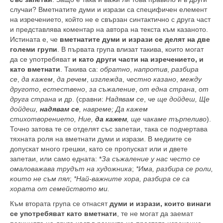
случаи? Вметнатите думи и изрази са специфичен елемент
на изречението, който не е свързан синтактично с друга част
и представлява коментар на автора на текста към казаното.
Истината е, че
вметнатите думи и изрази се делят на две
големи групи
. В първата група влизат такива, които могат
да се употребяват
и като други части на изречението, и
като вметнати
. Такива са:
обратно
,
напротив
,
разбира
се
,
да кажем
,
да речем
,
изглежда
,
честно казано
,
между
другото
,
естествено
,
за съжаление
,
от една страна
,
от
друга страна
и др. (сравни:
Н
адявам се
,
че ще дойдеш, Ще
дойдеш,
надявам се
, навреме; Да кажем
стихотворението, Ние,
да кажем
, ще чакаме търпеливо
).
Точно затова те се отделят със запетаи, така се подчертава
тяхната роля на вметнати думи и изрази. В медиите се
допускат много грешки, като се пропускат или и двете
запетаи, или само едната: *
За съжаление у нас често се
омаловажава трудът на художника
;
*Има, разбира се роли,
които не съм пял
;
*Най-важните хора, разбира се са
хората от семейството ми.
Към втората група се отнасят
думи и изрази, които винаги
се употребяват като вметнати
, те не могат да заемат