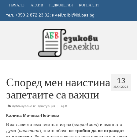
НАЧАЛО
АРХИВ
РЕДКОЛЕГИЯ
КОНТАКТИ
тел. +359 2 872 23 02; имейл:
ibl@ibl.bas.bg
Според мен наистина
13
МАЙ 2025
запетаите са важни
публикувано в:
Пунктуация
|
0
Калина Мичева-Пейчева
В заглавието има вметнат израз (
според мен
) и вметната
дума (
наистина
), които обаче
не трябва да се ограждат
със запетаи
. Защо е така и важи ли това правило и в други