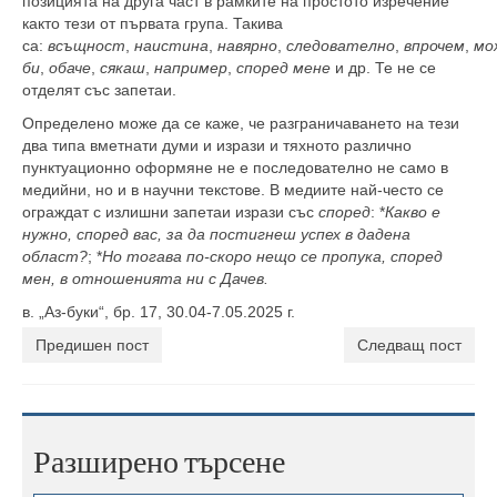
позицията на друга част в рамките на простото изречение
както тези от първата група. Такива
са:
всъщност
,
наистина
,
навярно
,
следователно
,
впрочем
,
мо
би
,
обаче
,
сякаш
,
например
,
според мене
и др. Те не се
отделят със запетаи.
Определено може да се каже, че разграничаването на тези
два типа вметнати думи и изрази и тяхното различно
пунктуационно оформяне не е последователно не само в
медийни, но и в научни текстове. В медиите най-често се
ограждат с излишни запетаи изрази със
според
: *
Какво е
нужно, според вас, за да постигнеш успех в дадена
област?
; *
Но тогава по-скоро нещо се пропука, според
мен, в отношенията ни с Дачев.
в. „Аз-буки“, бр. 17, 30.04-7.05.2025 г.
Предишен пост
Следващ пост
Разширено търсене