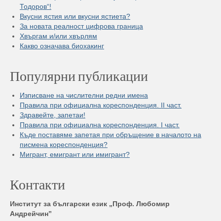
Тодоров“!
Вкусни ястия или вкусни ястиета?
За новата реалност цифрова граница
Хвъргам и/или хвърлям
Какво означава биохакинг
Популярни публикации
Изписване на числителни редни имена
Правила при официална кореспонденция. II част.
Здравейте, запетаи!
Правила при официална кореспонденция. I част.
Къде поставяме запетая при обръщение в началото на
писмена кореспонденция?
Мигрант, емигрант или имигрант?
Контакти
Институт за български език „Проф. Любомир
Андрейчин”