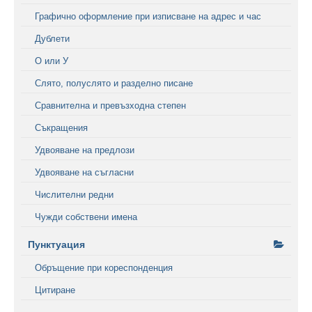
Графично оформление при изписване на адрес и час
Дублети
О или У
Слято, полуслято и разделно писане
Сравнителна и превъзходна степен
Съкращения
Удвояване на предлози
Удвояване на съгласни
Числителни редни
Чужди собствени имена
Пунктуация
Обръщение при кореспонденция
Цитиране