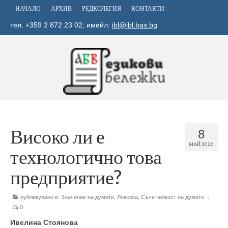
НАЧАЛО
АРХИВ
РЕДКОЛЕГИЯ
КОНТАКТИ
тел. +359 2 872 23 02; имейл:
ibl@ibl.bas.bg
Високо ли е
8
МАЙ 2026
технологично това
предприятие?
публикувано в:
Значение на думите
,
Лексика
,
Съчетаемост на думите
|
0
Ивелина Стоянова