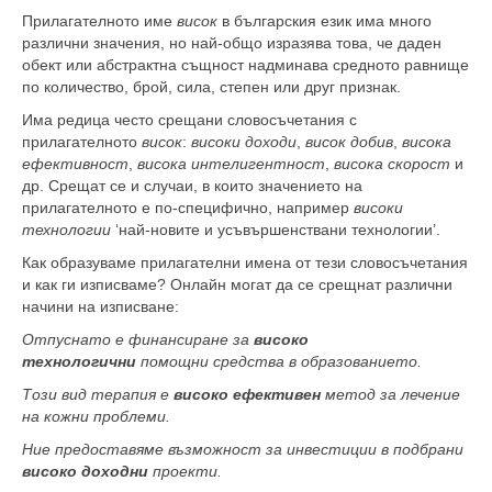
Прилагателното име
висок
в българския език има много
различни значения, но най-общо изразява това, че даден
обект или абстрактна същност надминава средното равнище
по количество, брой, сила, степен или друг признак.
Има редица често срещани словосъчетания с
прилагателното
висок
:
високи доходи
,
висок добив
,
висока
ефективност
,
висока интелигентност
,
висока скорост
и
др. Срещат се и случаи, в които значението на
прилагателното е по-специфично, например
високи
технологии
‘най-новите и усъвършенствани технологии’.
Как образуваме прилагателни имена от тези словосъчетания
и как ги изписваме? Онлайн могат да се срещнат различни
начини на изписване:
Отпуснато е финансиране за
високо
технологични
помощни средства в образованието.
Този вид терапия е
високо ефективен
метод за лечение
на кожни проблеми.
Ние предоставяме възможност за инвестиции в подбрани
високо доходни
проекти.