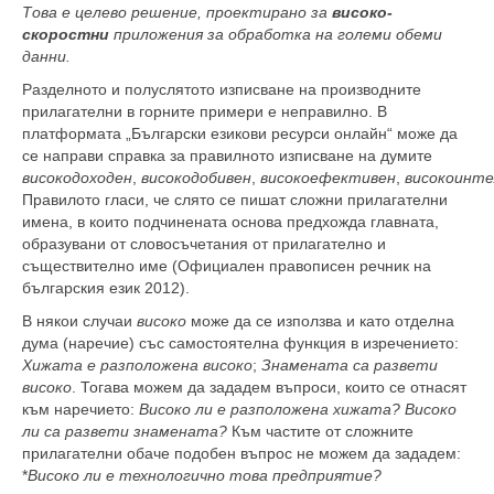
Това е целево решение, проектирано за
високо-
скоростни
приложения за обработка на големи обеми
данни.
Разделното и полуслятото изписване на производните
прилагателни в горните примери е неправилно. В
платформата „Български езикови ресурси онлайн“ може да
се направи справка за правилното изписване на думите
високодоходен
,
високодобивен
,
високоефективен
,
високоинте
Правилото гласи, че слято се пишат сложни прилагателни
имена, в които подчинената основа предхожда главната,
образувани от словосъчетания от прилагателно и
съществително име (Официален правописен речник на
българския език 2012).
В някои случаи
високо
може да се използва и като отделна
дума (наречие) със самостоятелна функция в изречението:
Хижата е разположена високо
;
Знамената са развети
високо
. Тогава можем да зададем въпроси, които се отнасят
към наречието:
Високо ли е разположена хижата? Високо
ли са развети знамената?
Към частите от сложните
прилагателни обаче подобен въпрос не можем да зададем:
*
Високо ли е технологично това предприятие?