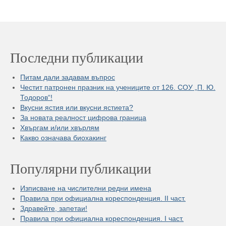
Последни публикации
Питам дали задавам въпрос
Честит патронен празник на учениците от 126. СОУ „П. Ю.
Тодоров“!
Вкусни ястия или вкусни ястиета?
За новата реалност цифрова граница
Хвъргам и/или хвърлям
Какво означава биохакинг
Популярни публикации
Изписване на числителни редни имена
Правила при официална кореспонденция. II част.
Здравейте, запетаи!
Правила при официална кореспонденция. I част.