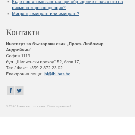
Къде поставяме запетая при обръщение в началото на
писмена кореспонденция?
Мигрант, емигрант или имигрант?
Контакти
Институт за български език „Проф. Любомир
Андрейчин”
София 1113
бул. „Шипченски проход” 52, блок 17,
Тел./ Факс: +359 2 872 23 02
Електронна поща:
ibl@ibl.bas.bg
© 2026 Написаното остава. Пиши правилно!