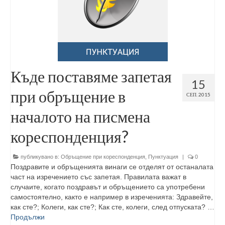
Къде поставяме запетая
15
при обръщение в
СЕП. 2015
началото на писмена
кореспонденция?
публикувано в:
Обръщение при кореспонденция
,
Пунктуация
|
0
Поздравите и обръщенията винаги се отделят от останалата
част на изречението със запетая. Правилата важат в
случаите, когато поздравът и обръщението са употребени
самостоятелно, както е например в изреченията: Здравейте,
как сте?; Колеги, как сте?; Как сте, колеги, след отпуската? …
Продължи