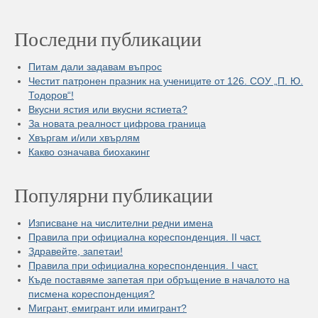
Последни публикации
Питам дали задавам въпрос
Честит патронен празник на учениците от 126. СОУ „П. Ю.
Тодоров“!
Вкусни ястия или вкусни ястиета?
За новата реалност цифрова граница
Хвъргам и/или хвърлям
Какво означава биохакинг
Популярни публикации
Изписване на числителни редни имена
Правила при официална кореспонденция. II част.
Здравейте, запетаи!
Правила при официална кореспонденция. I част.
Къде поставяме запетая при обръщение в началото на
писмена кореспонденция?
Мигрант, емигрант или имигрант?