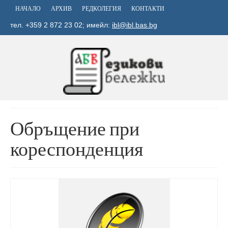
НАЧАЛО
АРХИВ
РЕДКОЛЕГИЯ
КОНТАКТИ
тел. +359 2 872 23 02; имейл:
ibl@ibl.bas.bg
Обръщение при
кореспонденция