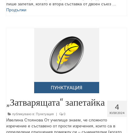
пише запетая, когато е втора съставка от двоен съюз …
Продължи
„Затварящата“ запетайка
4
ЮЛИ 2024
публикувано в:
Пунктуация
|
0
Ивелина Стоянова От училище знаем, че сложното
изречение е съставено от прости изречения, които са в
определени отношения помежду си – съчинителни (когато