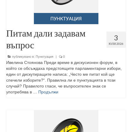
Питам дали задавам
3
въпрос
ЮЛИ 2026
публикувано в:
Пунктуация
|
0
Ивелина Стоянова Преди време в дискусионен форум, в
който се обсъждаха предстоящите парламентарни избори,
един от дискутиращите написа: „Често ме питат кой ще
спечели изборите?“. Правилна ли е пунктуацията в този
случай? Правилото гласи, че въпросителен знак се
употребява в …
Продължи