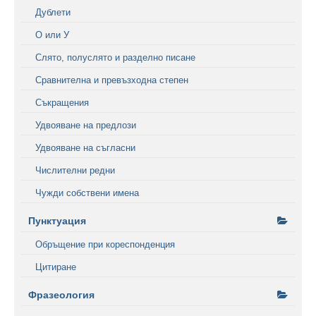
Дублети
О или У
Слято, полуслято и разделно писане
Сравнителна и превъзходна степен
Съкращения
Удвояване на предлози
Удвояване на съгласни
Числителни редни
Чужди собствени имена
Пунктуация
Обръщение при кореспонденция
Цитиране
Фразеология