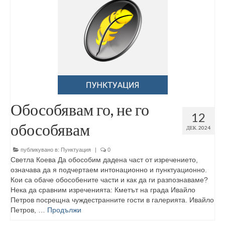
Обособявам го, не го
12
обособявам
ДЕК. 2024
публикувано в:
Пунктуация
|
0
Светла Коева Да обособим дадена част от изречението,
означава да я подчертаем интонационно и пунктуационно.
Кои са обаче обособените части и как да ги разпознаваме?
Нека да сравним изреченията: Кметът на града Ивайло
Петров посрещна чуждестранните гости в галерията. Ивайло
Петров, …
Продължи