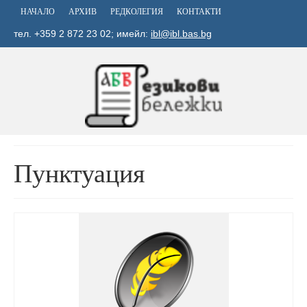
НАЧАЛО
АРХИВ
РЕДКОЛЕГИЯ
КОНТАКТИ
тел. +359 2 872 23 02; имейл:
ibl@ibl.bas.bg
Пунктуация