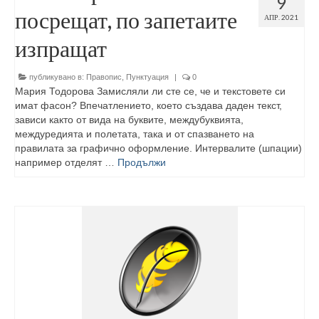
9
посрещат, по запетаите
АПР. 2021
изпращат
публикувано в:
Правопис
,
Пунктуация
|
0
Мария Тодорова Замисляли ли сте се, че и текстовете си
имат фасон? Впечатлението, което създава даден текст,
зависи както от вида на буквите, междубуквията,
междуредията и полетата, така и от спазването на
правилата за графично оформление. Интервалите (шпации)
например отделят …
Продължи