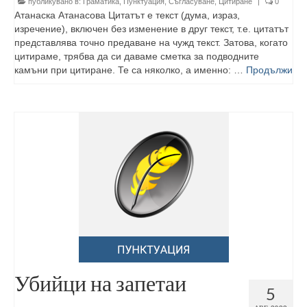
публикувано в:
Граматика
,
Пунктуация
,
Съгласуване
,
Цитиране
|
0
Атанаска Атанасова Цитатът е текст (дума, израз,
изречение), включен без изменение в друг текст, т.е. цитатът
представлява точно предаване на чужд текст. Затова, когато
цитираме, трябва да си даваме сметка за подводните
камъни при цитиране. Те са няколко, а именно: …
Продължи
Убийци на запетаи
5