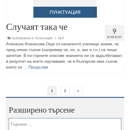
Случаят така че
9
ЮЛИ 2020
публикувано в:
Пунктуация
|
0
Атанаска Атанасова Още от началното училище знаем, че
пред някои съюзи (например че, но, а, ако и т.н.) се пише
запетая. В по-горните класове знанията ни се задълбочават,
в резултат на което научаваме, че в български има съюзи,
които се …
Продължи
1
2
»
Разширено търсене