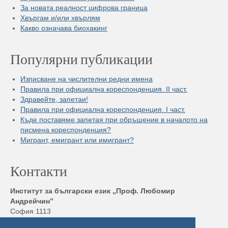
За новата реалност цифрова граница
Хвъргам и/или хвърлям
Какво означава биохакинг
Популярни публикации
Изписване на числителни редни имена
Правила при официална кореспонденция. II част.
Здравейте, запетаи!
Правила при официална кореспонденция. I част.
Къде поставяме запетая при обръщение в началото на
писмена кореспонденция?
Мигрант, емигрант или имигрант?
Контакти
Институт за български език „Проф. Любомир
Андрейчин”
София 1113
бул. „Шипченски проход” 52, блок 17,