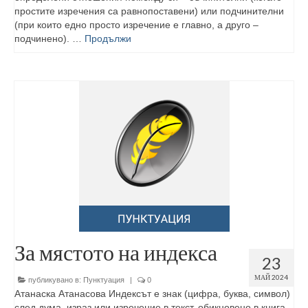
простите изречения са равнопоставени) или подчинителни
(при които едно просто изречение е главно, а друго –
подчинено). …
Продължи
За мястото на индекса
23
МАЙ 2024
публикувано в:
Пунктуация
|
0
Атанаска Атанасова Индексът е знак (цифра, буква, символ)
след дума, израз или изречение в текст, обикновено в книга,