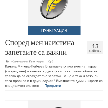
Според мен наистина
13
запетаите са важни
МАЙ 2025
публикувано в:
Пунктуация
|
0
Калина Мичева-Пейчева В заглавието има вметнат израз
(според мен) и вметната дума (наистина), които обаче не
трябва да се ограждат със запетаи. Защо е така и важи ли
това правило и в други случаи? Вметнатите думи и изрази са
специфичен елемент …
Продължи