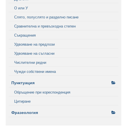
О или У
Слято, полуслято и разделно писане
Сравнителна и превъзходна степен
Съкращения
Удвояване на предлози
Удвояване на съгласни
Числителни редни
Чужди собствени имена
Пунктуация
Обръщение при кореспонденция
Цитиране
Фразеология