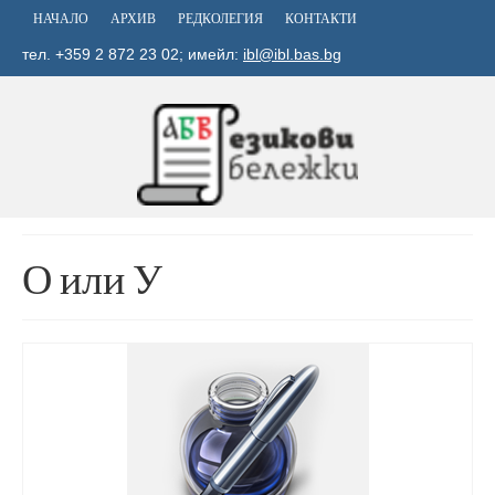
НАЧАЛО
АРХИВ
РЕДКОЛЕГИЯ
КОНТАКТИ
тел. +359 2 872 23 02; имейл:
ibl@ibl.bas.bg
О или У