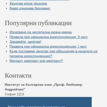
Хвъргам и/или хвърлям
Какво означава биохакинг
Популярни публикации
Изписване на числителни редни имена
Правила при официална кореспонденция. II част.
Здравейте, запетаи!
Правила при официална кореспонденция. I част.
Къде поставяме запетая при обръщение в началото на
писмена кореспонденция?
Мигрант, емигрант или имигрант?
Контакти
Институт за български език „Проф. Любомир
Андрейчин”
София 1113
бул. „Шипченски проход” 52, блок 17,
Тел./ Факс: +359 2 872 23 02