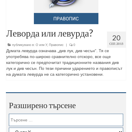
Леворда или левурда?
20
СЕП. 2015
публикувано в:
О или У
,
Правопис
|
0
Думата левурда означава „див лук, див чесън“. Тя се
употребява по-широко сравнително отскоро, все още
категорично се предпочитат традиционните названия див
лук и див чесън. По тези причини ударението и правописът
на думата левурда не са категорично установени.
Разширено търсене