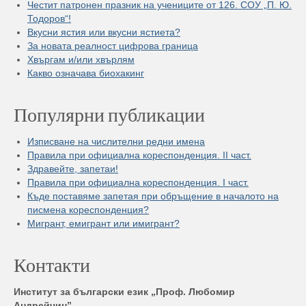
Честит патронен празник на учениците от 126. СОУ „П. Ю.
Тодоров“!
Вкусни ястия или вкусни ястиета?
За новата реалност цифрова граница
Хвъргам и/или хвърлям
Какво означава биохакинг
Популярни публикации
Изписване на числителни редни имена
Правила при официална кореспонденция. II част.
Здравейте, запетаи!
Правила при официална кореспонденция. I част.
Къде поставяме запетая при обръщение в началото на
писмена кореспонденция?
Мигрант, емигрант или имигрант?
Контакти
Институт за български език „Проф. Любомир
Андрейчин”