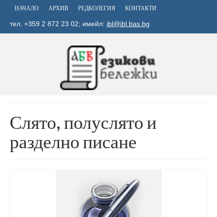
НАЧАЛО
АРХИВ
РЕДКОЛЕГИЯ
КОНТАКТИ
тел. +359 2 872 23 02; имейл:
ibl@ibl.bas.bg
Слято, полуслято и
разделно писане