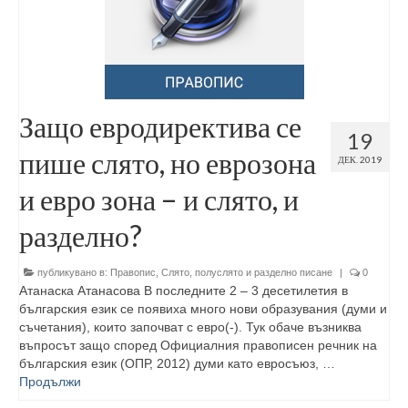
Защо евродиректива се
19
пише слято, но еврозона
ДЕК. 2019
и евро зона – и слято, и
разделно?
публикувано в:
Правопис
,
Слято, полуслято и разделно писане
|
0
Атанаска Атанасова В последните 2 – 3 десетилетия в
българския език се появиха много нови образувания (думи и
съчетания), които започват с евро(-). Тук обаче възниква
въпросът защо според Официалния правописен речник на
българския език (ОПР, 2012) думи като евросъюз, …
Продължи