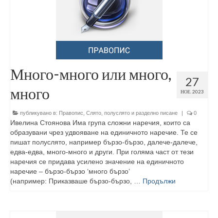
Много-много или много,
27
много
НОЕ. 2023
публикувано в:
Правопис
,
Слято, полуслято и разделно писане
|
0
Ивелина Стоянова Има група сложни наречия, които са
образувани чрез удвояване на единичното наречие. Те се
пишат полуслято, например бързо-бързо, далече-далече,
едва-едва, много-много и други. При голяма част от тези
наречия се придава усилено значение на единичното
наречие – бързо-бързо ‘много бързо’
(например: Приказваше бързо-бързо, …
Продължи