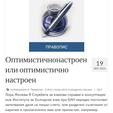
Оптимистичнонастроен
19
или оптимистично
ОКТ. 2023
настроен
публикувано в:
Правопис
,
Слято, полуслято и разделно писане
|
0
Лора Желева В Службата за езикови справки и консултации
към Института за български език при БАН нерядко постъпват
запитвания дали се пишат слято, или разделно съчетания от
наречие и прилагателно име или причастие, например