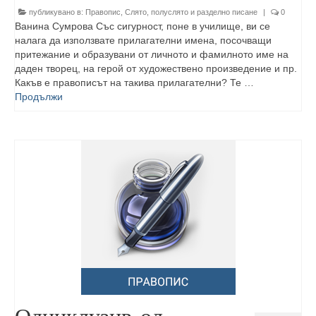
публикувано в:
Правопис
,
Слято, полуслято и разделно писане
|
0
Ванина Сумрова Със сигурност, поне в училище, ви се
налага да използвате прилагателни имена, посочващи
притежание и образувани от личното и фамилното име на
даден творец, на герой от художествено произведение и пр.
Какъв е правописът на такива прилагателни? Те …
Продължи
Олинклузив, ол