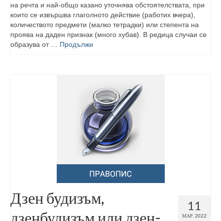
на речта и най-общо казано уточнява обстоятелствата, при
които се извършва глаголното действие (работих вчера),
количеството предмети (малко тетрадки) или степента на
проява на даден признак (много хубав). В редица случаи се
образува от …
Продължи
Дзен будизъм,
11
дзенбудизъм или дзен-
МАР. 2022