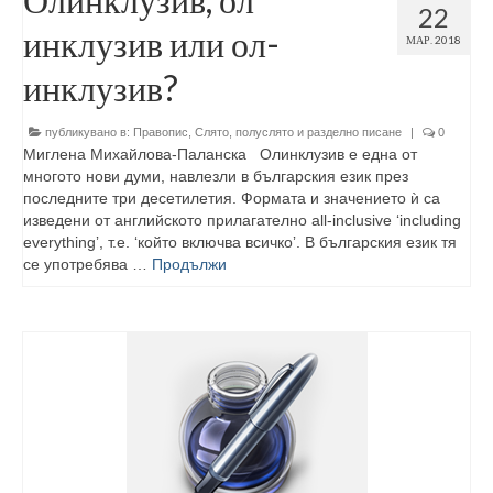
22
инклузив или ол-
МАР. 2018
инклузив?
публикувано в:
Правопис
,
Слято, полуслято и разделно писане
|
0
Миглена Михайлова-Паланска Олинклузив е една от
многото нови думи, навлезли в българския език през
последните три десетилетия. Формата и значението ѝ са
изведени от английското прилагателно all-inclusive ʻincluding
everythingʼ, т.е. ʻкойто включва всичкоʼ. В българския език тя
се употребява …
Продължи