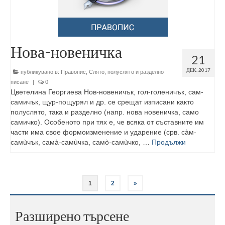
Нова-новеничка
21
ДЕК. 2017
публикувано в:
Правопис
,
Слято, полуслято и разделно
писане
|
0
Цветелина Георгиева Нов-новеничък, гол-голеничък, сам-
самичък, щур-пощурял и др. се срещат изписани както
полуслято, така и разделно (напр. нова новеничка, само
самичко). Особеното при тях е, че всяка от съставните им
части има свое формоизменение и ударение (срв. сàм-
самùчък, самà-самùчка, самò-самùчко, …
Продължи
1
2
»
Разширено търсене