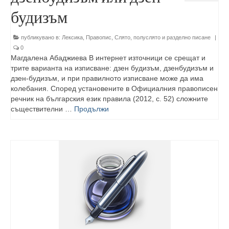
будизъм
публикувано в:
Лексика
,
Правопис
,
Слято, полуслято и разделно писане
|
0
Магдалена Абаджиева В интернет източници се срещат и
трите варианта на изписване: дзен будизъм, дзенбудизъм и
дзен-будизъм, и при правилното изписване може да има
колебания. Според установените в Официалния правописен
речник на българския език правила (2012, с. 52) слож­ните
съществителни …
Продължи