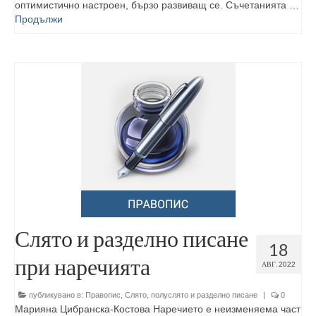
оптимистично настроен, бързо развиващ се. Съчетанията …
Продължи
Слято и разделно писане
18
при наречията
АВГ. 2022
публикувано в:
Правопис
,
Слято, полуслято и разделно писане
|
0
Марияна Цибранска-Костова Наречието е неизменяема част