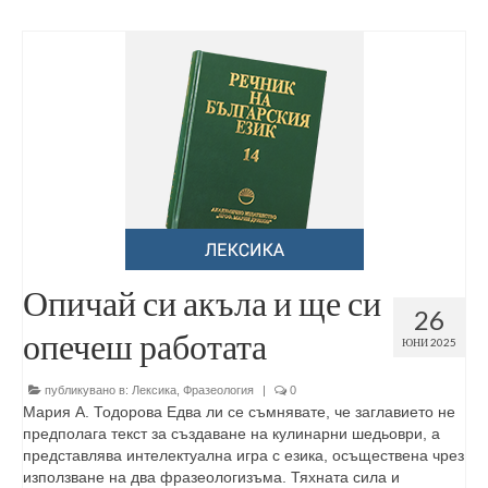
Опичай си акъла и ще си
26
опечеш работата
ЮНИ 2025
публикувано в:
Лексика
,
Фразеология
|
0
Мария А. Тодорова Едва ли се съмнявате, че заглавието не
предполага текст за създаване на кулинарни шедьоври, а
представлява интелектуална игра с езика, осъществена чрез
използване на два фразеологизъма. Тяхната сила и