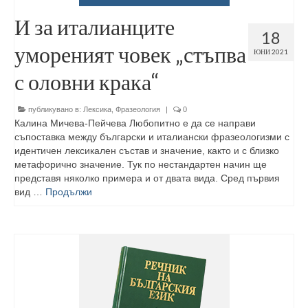
И за италианците
18
умореният човек „стъпва
ЮНИ 2021
с оловни крака“
публикувано в:
Лексика
,
Фразеология
|
0
Калина Мичева-Пейчева Любопитно е да се направи
съпоставка между български и италиански фразеологизми с
идентичен лексикален състав и значение, както и с близко
метафорично значение. Тук по нестандартен начин ще
представя няколко примера и от двата вида. Сред първия
вид …
Продължи