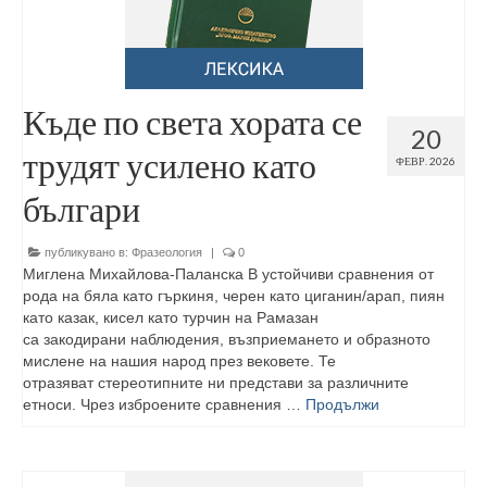
Къде по света хората се
20
трудят усилено като
ФЕВР. 2026
българи
публикувано в:
Фразеология
|
0
Миглена Михайлова-Паланска В устойчиви сравнения от
рода на бяла като гъркиня, черен като циганин/арап, пиян
като казак, кисел като турчин на Рамазан
са закодирани наблюдения, възприемането и образното
мислене на нашия народ през вековете. Те
отразяват стереотипните ни представи за различните
етноси. Чрез изброените сравнения …
Продължи