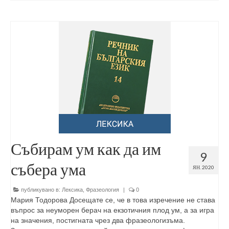
Събирам ум как да им
9
събера ума
ЯН. 2020
публикувано в:
Лексика
,
Фразеология
|
0
Мария Тодорова Досещате се, че в това изречение не става
въпрос за неуморен берач на екзотичния плод ум, а за игра
на значения, постигната чрез два фразеологизъма.