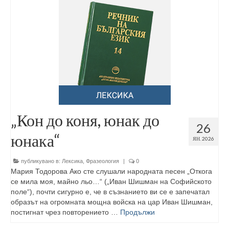
„Кон до коня, юнак до
26
юнака“
ЯН. 2026
публикувано в:
Лексика
,
Фразеология
|
0
Мария Тодорова Ако сте слушали народната песен „Откога
се мила моя, майно льо…“ („Иван Шишман на Софийското
поле“), почти сигурно е, че в съзнанието ви се е запечатал
образът на огромната мощна войска на цар Иван Шишман,
постигнат чрез повторението …
Продължи