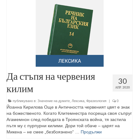
Да стъпя на червения
30
килим
АПР. 2020
публикувано в:
Значение на думите
,
Лексика
,
Фразеология
|
0
Йоанна Кирилова Още в Античността червеният цвят е знак
на бо­жественото. Когато Клитемнестра посреща своя съпруг
Агамемнон след победата в Троянската война, тя застила
пътя му с пурпурни килими. Дори той обаче – царят на
Микена – не смее „безбоязнено“ …
Продължи