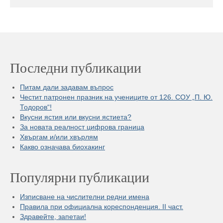
Последни публикации
Питам дали задавам въпрос
Честит патронен празник на учениците от 126. СОУ „П. Ю.
Тодоров“!
Вкусни ястия или вкусни ястиета?
За новата реалност цифрова граница
Хвъргам и/или хвърлям
Какво означава биохакинг
Популярни публикации
Изписване на числителни редни имена
Правила при официална кореспонденция. II част.
Здравейте, запетаи!