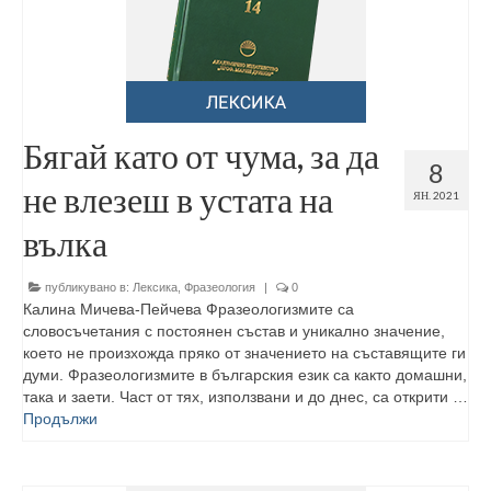
Бягай като от чума, за да
8
не влезеш в устата на
ЯН. 2021
вълка
публикувано в:
Лексика
,
Фразеология
|
0
Калина Мичева-Пейчева Фразеологизмите са
словосъчетания с постоянен състав и уникално значение,
което не произхожда пряко от значението на съставящите ги
думи. Фразеологизмите в българския език са както домашни,
така и заети. Част от тях, използвани и до днес, са открити …
Продължи