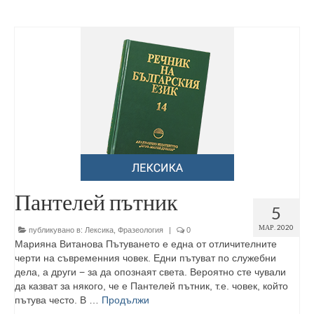
Пантелей пътник
5
МАР. 2020
публикувано в:
Лексика
,
Фразеология
|
0
Марияна Витанова Пътуването е една от отличителните
черти на съвременния човек. Едни пътуват по служебни
дела, а други − за да опознаят света. Вероятно сте чували
да казват за някого, че е Пантелей пътник, т.е. човек, който
пътува често. В …
Продължи