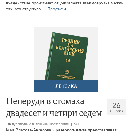
въздействие произтичат от уникалната взаимовръзка между
тяхната структура …
Продължи
Пеперуди в стомаха
26
двадесет и четири седем
АПР. 2024
публикувано в:
Лексика
,
Фразеология
|
0
Мая Влахова-Ангелова Фразеологизмите представляват