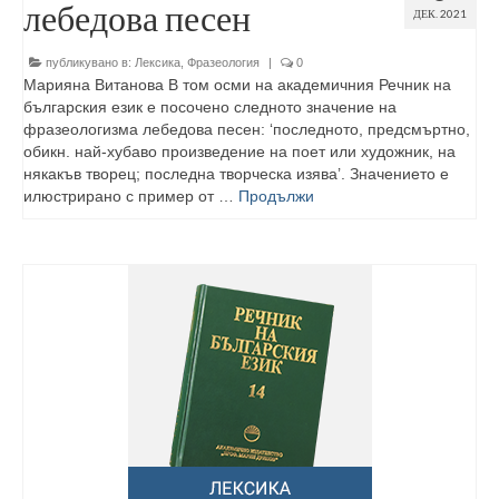
лебедова песен
ДЕК. 2021
публикувано в:
Лексика
,
Фразеология
|
0
Марияна Витанова В том осми на академичния Речник на
българския език е посочено следното значение на
фразеологизма лебедова песен: ‘последното, предсмъртно,
обикн. най-хубаво произведение на поет или художник, на
някакъв творец; последна творческа изява’. Значението е
илюстрирано с пример от …
Продължи