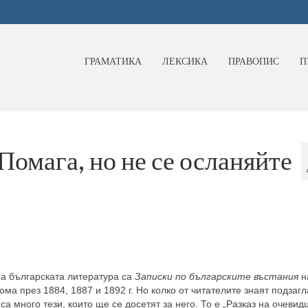
ГРАМАТИКА
ЛЕКСИКА
ПРАВОПИС
П
Помага, но не се осланяйте
на българската литература са
Записки по българските въстания
н
тома през 1884, 1887 и 1892 г. Но колко от читателите знаят подзаг
а много тези, които ще се досетят за него. То е „Разказ на очевид