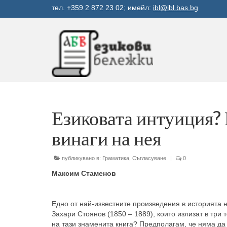
тел. +359 2 872 23 02; имейл:
ibl@ibl.bas.bg
Езиковата интуиция? 
винаги на нея
публикувано в:
Граматика
,
Съгласуване
|
0
Максим Стаменов
Едно от най-известните произведения в историята 
Захари Стоянов (1850 – 1889), които излизат в три 
на тази знаменита книга? Предполагам, че няма да с