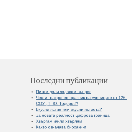
Последни публикации
Питам дали задавам въпрос
Честит патронен празник на учениците от 126.
СОУ „П. Ю. Тодоров“!
Вкусни ястия или вкусни ястиета?
За новата реалност цифрова граница
Хвъргам и/или хвърлям
Какво означава биохакинг