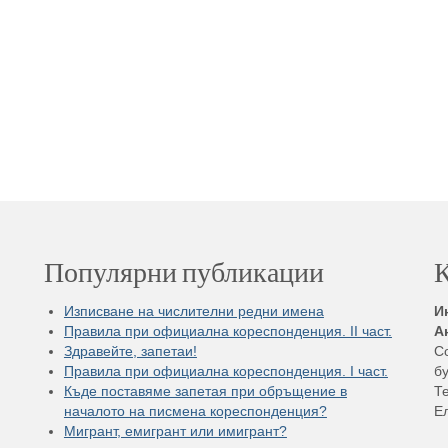
Популярни публикации
К
Изписване на числителни редни имена
И
Правила при официална кореспонденция. II част.
А
Здравейте, запетаи!
С
Правила при официална кореспонденция. I част.
бу
Къде поставяме запетая при обръщение в
Те
началото на писмена кореспонденция?
Е
Мигрант, емигрант или имигрант?