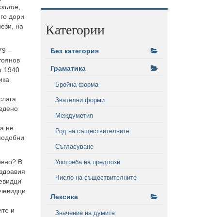
ските
,
его дори
Категории
ези, на
79 –
Без категория
тоянов
Граматика
т 1940
ика
Бройна форма
слага
Звателни форми
ведено
Междуметия
а не
Род на съществителните
 подобни
Съгласуване
овно? В
Употреба на предлози
 здравия
Число на съществителните
евидци“
очевидци
Лексика
ите и
Значение на думите