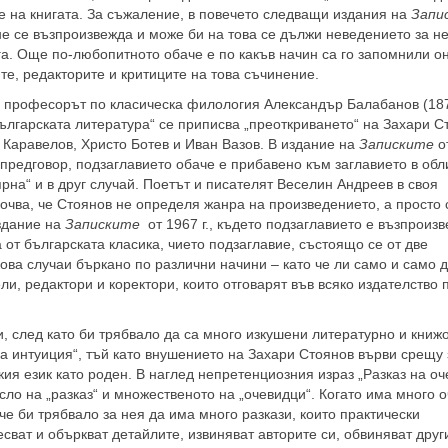
ие на книгата. За съжаление, в повечето следващи издания на
Запи
не се възпроизвежда и може би на това се дължи неведението за н
га. Още по-любопитното обаче е по какъв начин са го запомнили он
ите, редакторите и критиците на това съчинение.
 професорът по класическа филология Александър Балабанов (18
 българската литература“ се приписва „преоткриването“ на Захари С
 Каравелов, Христо Ботев и Иван Вазов. В издание на
Записките
о
о предговор, подзаглавието обаче е прибавено към заглавието в обл
ярна“ и в друг случай. Поетът и писателят Веселин Андреев в своя
сочва, че Стоянов не определя жанра на произведението, а просто 
издание на
Записките
от 1967 г., където подзаглавието е възпроиз
а от българската класика, чието подзаглавие, състоящо се от две
ова случаи бъркано по различни начини – като че ли само и само д
ли, редактори и коректори, които отговарят във всяко издателство
 след като би трябвало да са много изкушени литературно и книж
ва интуиция“, тъй като внушението на Захари Стоянов върви срещу
ия език като роден. В наглед непретенциозния израз „Разказ на оч
ло на „разказ“ и множественото на „очевидци“. Когато има много 
че би трябвало за нея да има много разкази, които практически
сват и объркват детайлите, извиняват авторите си, обвиняват друг