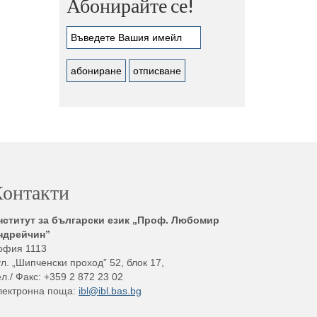
Абонирайте се!
онтакти
нститут за български език „Проф. Любомир
ндрейчин”
офия 1113
л. „Шипченски проход” 52, блок 17,
л./ Факс: +359 2 872 23 02
лектронна поща:
ibl@ibl.bas.bg