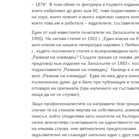
– 1876“. В този облик то фигурира в първото издан
които наброяват до днес към 50, това подзаглавие 
на хора, които помнят и много харесват самата кни
които това им е работата – издателите, съставител
Един от най-известните почитатели на
Записките
е
1955). На негова статия от 1922 г. „Един класик на
като класик на нашата литература наравно с Любен
г., където посочената статия е възпроизведена кат
„Разкази на очевидец“! Същата грешка се оказва „в
предговор към издание на
Записките
от 1983 г. по
подзаглавието „Разкази на очевидец“. Налице е и 
като „Разкази на очевидци“. Едва ли има друга книг
пълнозначни думи, да е било при публикация в толк
отговаря на оригинала (при наличието на съставите
неща да не се случват).
Защо професионалистите са направили тези грешки,
случая те са станали жертва на собствената „езико
смисъл, който споделяме като носители на българск
силно впечатлява съчетаването на единственото чис
на някаква случка, ние автоматично предполагаме, 
задължително не съвпадат напълно един с друг, сме