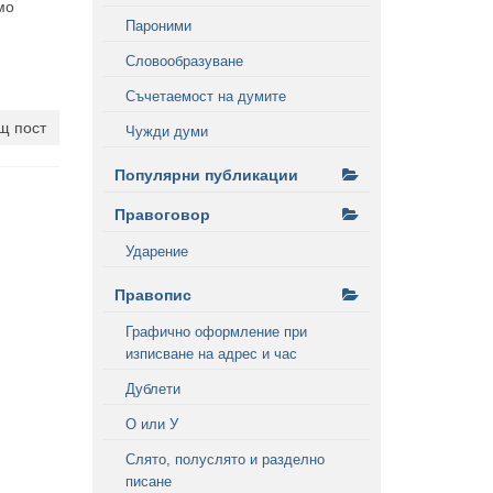
мо
Пароними
Словообразуване
Съчетаемост на думите
щ пост
Чужди думи
Популярни публикации
Правоговор
Ударение
Правопис
Графично оформление при
изписване на адрес и час
Дублети
О или У
Слято, полуслято и разделно
писане