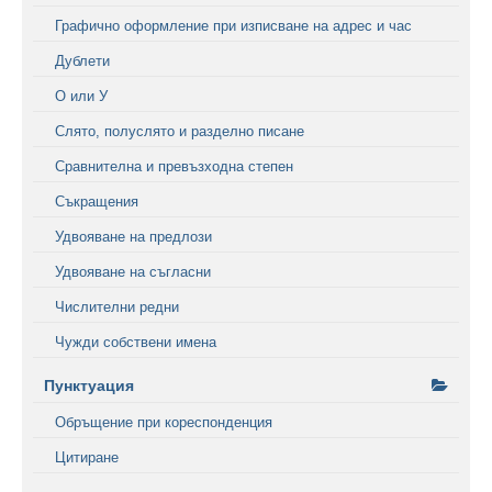
Графично оформление при изписване на адрес и час
Дублети
О или У
Слято, полуслято и разделно писане
Сравнителна и превъзходна степен
Съкращения
Удвояване на предлози
Удвояване на съгласни
Числителни редни
Чужди собствени имена
Пунктуация
Обръщение при кореспонденция
Цитиране