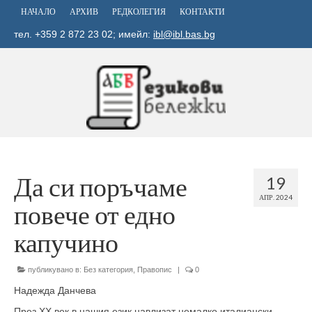
НАЧАЛО
АРХИВ
РЕДКОЛЕГИЯ
КОНТАКТИ
тел. +359 2 872 23 02; имейл:
ibl@ibl.bas.bg
Да си поръчаме
19
АПР. 2024
повече от едно
капучино
публикувано в:
Без категория
,
Правопис
|
0
Надежда Данчева
През XX век в нашия език навлизат немалко италиански