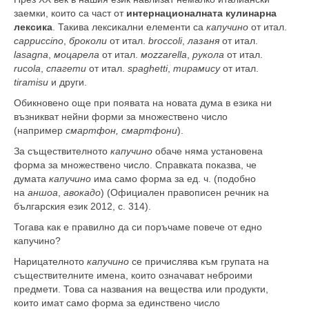
заемки, които са част от
интернационалната кулинарна
лексика
. Такива лексикални елементи са
капучино
от итал.
cappuccino
,
броколи
от итал.
broccoli
,
лазаня
от итал.
lasagna
,
моцарела
от итал.
мozzarella
,
рукола
от итал.
rucola
,
спагети
от итал.
spaghetti
,
тирамису
от итал.
tiramisu
и други.
Обикновено още при появата на новата дума в езика ни
възникват нейни форми за множествено число
(например
смартфон
,
смартфони
).
За съществителното
капучино
обаче няма установена
форма за множествено число. Справката показва, че
думата
капучино
има само форма за ед. ч. (подобно
на
аншоа
,
авокадо
) (Официален правописен речник на
българския език 2012, с. 314).
Тогава как е правилно да си поръчаме повече от едно
капучино?
Нарицателното
капучино
се причислява към групата на
съществителните имена, които означават неброими
предмети. Това са названия на вещества или продукти,
които имат само форма за единствено число