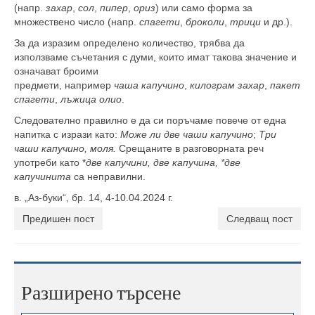
(напр.
захар
,
сол
,
пипер
,
ориз
) или само форма за
множествено число (напр.
спагети
,
броколи
,
трици
и др.).
За да изразим определено количество, трябва да
използваме съчетания с думи, които имат такова значение и
означават броими
предмети, например
чаша капучино
,
килограм захар
,
пакет
спагети
,
лъжица олио
.
Следователно правилно е да си поръчаме повече от една
напитка с изрази като:
Може ли две чаши капучино
;
Три
чаши капучино, моля.
Срещаните в разговорната реч
употреби като *
две капучини, две капучина, *две
капучинита
са неправилни.
в. „Аз-буки“, бр. 14, 4-10.04.2024 г.
Предишен пост
Следващ пост
Разширено търсене