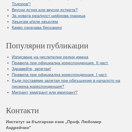
Тодоров“!
Вкусни ястия или вкусни ястиета?
За новата реалност цифрова граница
Хвъргам и/или хвърлям
Какво означава биохакинг
Популярни публикации
Изписване на числителни редни имена
Правила при официална кореспонденция. II част.
Здравейте, запетаи!
Правила при официална кореспонденция. I част.
Къде поставяме запетая при обръщение в началото на
писмена кореспонденция?
Мигрант, емигрант или имигрант?
Контакти
Институт за български език „Проф. Любомир
Андрейчин”