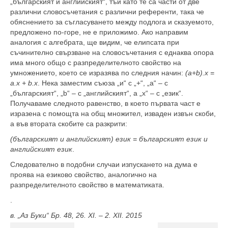
„българският и английският“, тъй като те са части от две
различни словосъчетания с различни референти, така че
обяснението за съгласуването между подлога и сказуемото,
предложено по-горе, не е приложимо. Ако направим
аналогия с алгебрата, ще видим, че елипсата при
съчинително свързване на словосъчетания с еднаква опора
има много общо с разпределителното свойство на
умножението, което се изразява по следния начин:
(a+b).x =
a.x + b.x
. Нека заместим съюза „и“ с „+“, „a“ – с
„българският“, „b“ – с „английският“, а „x“ – с „език“.
Получаваме следното равенство, в което първата част е
изразена с помощта на общ множител, изваден извън скоби,
а във втората скобите са разкрити:
(българският и английският) език = българският език и
английският език
.
Следователно в подобни случаи изпускането на дума е
проява на езиково свойство, аналогично на
разпределителното свойство в математиката.
.
в. „Аз Буки“ Бр. 48, 26. XI. – 2. XII. 2015