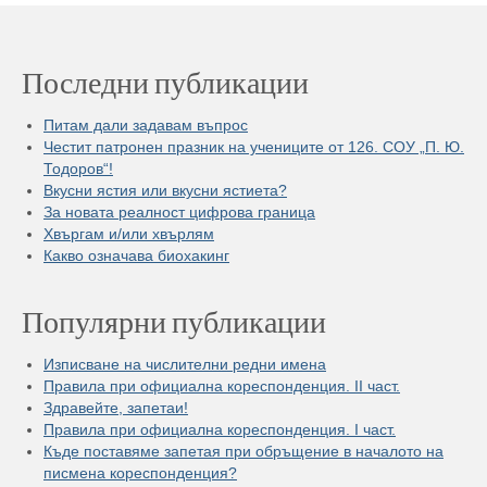
Последни публикации
Питам дали задавам въпрос
Честит патронен празник на учениците от 126. СОУ „П. Ю.
Тодоров“!
Вкусни ястия или вкусни ястиета?
За новата реалност цифрова граница
Хвъргам и/или хвърлям
Какво означава биохакинг
Популярни публикации
Изписване на числителни редни имена
Правила при официална кореспонденция. II част.
Здравейте, запетаи!
Правила при официална кореспонденция. I част.
Къде поставяме запетая при обръщение в началото на
писмена кореспонденция?