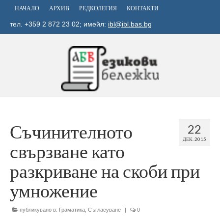
НАЧАЛО
АРХИВ
РЕДКОЛЕГИЯ
КОНТАКТИ
тел. +359 2 872 23 02; имейл:
ibl@ibl.bas.bg
Съчинителното
22
ДЕК. 2015
свързване като
разкриване на скоби при
умножение
публикувано в:
Граматика
,
Съгласуване
|
0