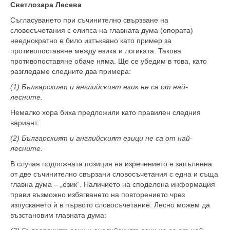
Светлозара Лесева
Съгласуването при съчинително свързване на
словосъчетания с елипса на главната дума (опората)
нееднократно е било изтъквано като пример за
противопоставяне между езика и логиката. Такова
противопоставяне обаче няма. Ще се убедим в това, като
разгледаме следните два примера:
(1) Българският и английският език не са от най-
лесните.
Немалко хора биха предложили като правилен следния
вариант:
(2) Българският и английският езици не са от най-
лесните.
В случая подложната позиция на изречението е запълнена
от две съчинително свързани словосъчетания с една и съща
главна дума – „език“. Наличието на споделена информация
прави възможно избягването на повторението чрез
изпускането ѝ в първото словосъчетание. Лесно можем да
възстановим главната дума: