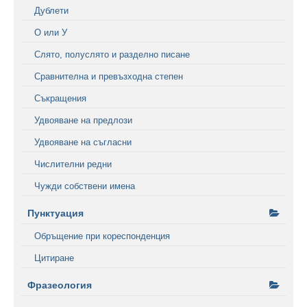
Дублети
О или У
Слято, полуслято и разделно писане
Сравнителна и превъзходна степен
Съкращения
Удвояване на предлози
Удвояване на съгласни
Числителни редни
Чужди собствени имена
Пунктуация
Обръщение при кореспонденция
Цитиране
Фразеология