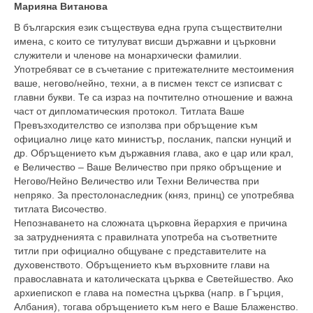
Марияна Витанова
В българския език съществува една група съществителни
имена, с които се титулуват висши държавни и църковни
служители и членове на монархически фамилии.
Употребяват се в съчетание с притежателните местоимения
ваше, негово/нейно, техни, а в писмен текст се изписват с
главни букви. Те са израз на почтително отношение и важна
част от дипломатическия протокол. Титлата Ваше
Превъзходителство се използва при обръщение към
официално лице като министър, посланик, папски нунций и
др. Обръщението към държавния глава, ако е цар или крал,
е Величество – Ваше Величество при пряко обръщение и
Негово/Нейно Величество или Техни Величества при
непряко. За престолонаследник (княз, принц) се употребява
титлата Височество.
Непознаването на сложната църковна йерархия е причина
за затрудненията с правилната употреба на съответните
титли при официално общуване с представителите на
духовенството. Обръщението към върховните глави на
православната и католическата църква е Светейшество. Ако
архиепископ е глава на поместна църква (напр. в Гърция,
Албания), тогава обръщението към него е Ваше Блаженство.