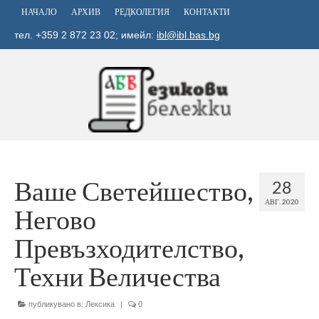
НАЧАЛО
АРХИВ
РЕДКОЛЕГИЯ
КОНТАКТИ
тел. +359 2 872 23 02; имейл:
ibl@ibl.bas.bg
Ваше Светейшество,
28
АВГ. 2020
Негово
Превъзходителство,
Техни Величества
публикувано в:
Лексика
|
0