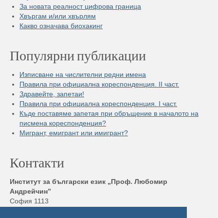
За новата реалност цифрова граница
Хвъргам и/или хвърлям
Какво означава биохакинг
Популярни публикации
Изписване на числителни редни имена
Правила при официална кореспонденция. II част.
Здравейте, запетаи!
Правила при официална кореспонденция. I част.
Къде поставяме запетая при обръщение в началото на
писмена кореспонденция?
Мигрант, емигрант или имигрант?
Контакти
Институт за български език „Проф. Любомир
Андрейчин”
София 1113
бул. „Шипченски проход” 52, блок 17,