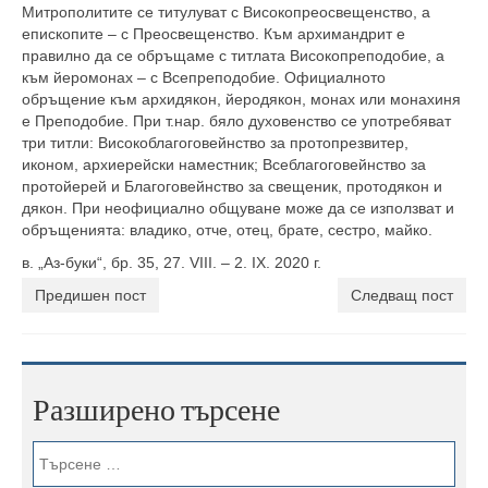
Митрополитите се титулуват с Високопреосвещенство, а
епископите – с Преосвещенство. Към архимандрит е
правилно да се обръщаме с титлата Високопреподобие, а
към йеромонах – с Всепреподобие. Официалното
обръщение към архидякон, йеродякон, монах или монахиня
е Преподобие. При т.нар. бяло духовенство се употребяват
три титли: Високоблагоговейнство за протопрезвитер,
иконом, архиерейски наместник; Всеблагоговейнство за
протойерей и Благоговейнство за свещеник, протодякон и
дякон. При неофициално общуване може да се използват и
обръщенията: владико, отче, отец, брате, сестро, майко.
в. „Аз-буки“, бр. 35, 27. VIII. – 2. IX. 2020 г.
Предишен пост
Следващ пост
Разширено търсене