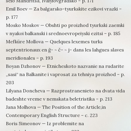
selo Mandritsa, Ivaiylovgradsko – p. 171
Emil Boev — Za balgarsko-tyurkskite ezikovi vrazki –
p. 177
Mosko Moskov — Obshti po proizhod tyurkski zaemki
v nyakoi balkanski i srednoevropeiyski ezitsi – p. 185
Mefküre Mollova — Quelques lexemes turks
septentrionaux en ğ- ~ č- ~ j- dans les lahgues slaves
meridionales – p. 193
Boyan Dzhonov — Etnicheskoto nazvanie na rudarite
„sasi“ na Balkanite i vaprosat za tehniya proizhod – p.
203
Lilyana Doncheva — Razprostranenieto na dvata vida
badeshte vreme v nemskata beletristika – p. 213
Jana Molhova — The Position of the Article,in
Contemporary English Structure – с. 223
Boris Simeonov — Iz problemite na