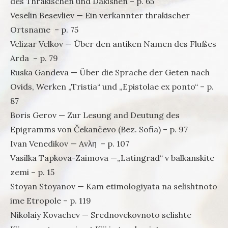
des Thrakischen und Dakishen – p. 65
Veselin Besevliev — Ein verkannter thrakischer
Ortsname – p. 75
Velizar Velkov — Über den antiken Namen des Flußes
Arda – p. 79
Ruska Gandeva — Über die Sprache der Geten nach
Ovids, Werken „Tristia“ und „Epistolae ex ponto“ – p.
87
Boris Gerov — Zur Lesung and Deutung des
Epigramms von Čekančevo (Bez. Sofia) – p. 97
Ivan Venedikov — Avλη – p. 107
Vasilka Tapkova-Zaimova —„Latingrad“ v balkanskite
zemi – p. 15
Stoyan Stoyanov — Kam etimologiyata na selishtnoto
ime Etropole – p. 119
Nikolaiy Kovachev — Srednovekovnoto selishte