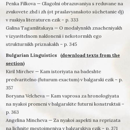
Penka Filkova — Glagolni obrazuvaniya s reduvane na
zvukovete zhd i zh (ot praslavyanskoto sŭchetanie dj)
v ruskiya literaturen ezik – p. 333
Galina Tagamlitskaya — O modalynnkh znacheniyakh
v izyavitelnom naklonenii i nekotormkh ego
strukturnikh priznakakh – p. 345
Bulgarian Linguistics
(download texts from the
section)
Kiril Mirchev — Kam istoriyata na badeshte
predvaritelno (futurum exactum) v balgarski ezik – p.
357
Boryana Velcheva — Kam vaprosa za hronologiyata
na nyakoi promeni v balgarskite futurni konstruktsii –
p. 363
Angelina Mincheva — Za nyakoi aspekti na reprizata
na lichnite mestoimeniya v balgarskiya ezik – p. 371