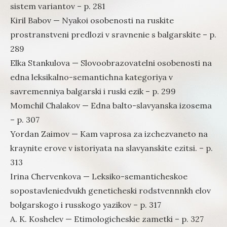
sistem variantov – p. 281
Kiril Babov — Nyakoi osobenosti na ruskite
prostranstveni predlozi v sravnenie s balgarskite – p.
289
Elka Stankulova — Slovoobrazovatelni osobenosti na
edna leksikalno-semantichna kategoriya v
savremenniya balgarski i ruski ezik – p. 299
Momchil Chalakov — Edna balto-slavyanska izosema
– p. 307
Yordan Zaimov — Kam vaprosa za izchezvaneto na
kraynite erove v istoriyata na slavyanskite ezitsi. – p.
313
Irina Chervenkova — Leksiko-semanticheskoe
sopostavleniedvukh geneticheski rodstvennnkh elov
bolgarskogo i russkogo yazikov – p. 317
A. K. Koshelev — Etimologicheskie zametki – p. 327