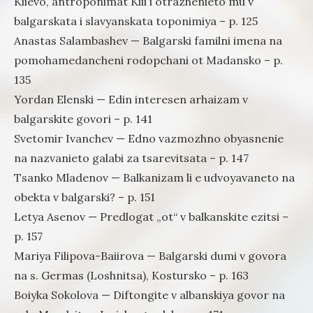
Kiievo, antroponimat Kiii i otrazhenieto mu v
balgarskata i slavyanskata toponimiya – p. 125
Anastas Salambashev — Balgarski familni imena na
pomohamedancheni rodopchani ot Madansko – p.
135
Yordan Elenski — Edin interesen arhaizam v
balgarskite govori – p. 141
Svetomir Ivanchev — Edno vazmozhno obyasnenie
na nazvanieto galabi za tsarevitsata – p. 147
Tsanko Mladenov — Balkanizam li e udvoyavaneto na
obekta v balgarski? – p. 151
Letya Asenov — Predlogat „ot“ v balkanskite ezitsi –
p. 157
Mariya Filipova-Baiirova — Balgarski dumi v govora
na s. Germas (Loshnitsa), Kostursko – p. 163
Boiyka Sokolova — Diftongite v albanskiya govor na