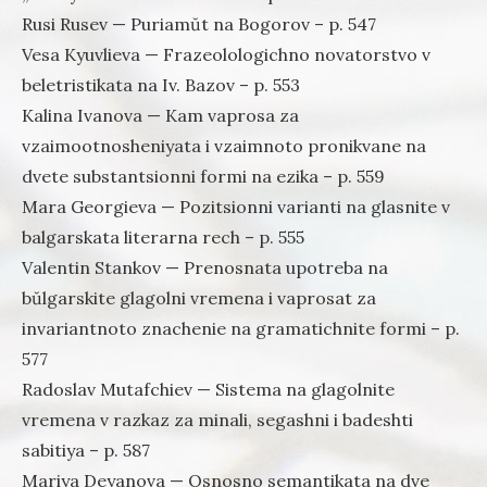
Rusi Rusev — Puriamŭt na Bogorov – p. 547
Vesa Kyuvlieva — Frazeolologichno novatorstvo v
beletristikata na Iv. Bazov – p. 553
Kalina Ivanova — Kam vaprosa za
vzaimootnosheniyata i vzaimnoto pronikvane na
dvete substantsionni formi na ezika – p. 559
Mara Georgieva — Pozitsionni varianti na glasnite v
balgarskata literarna rech – p. 555
Valentin Stankov — Prenosnata upotreba na
bŭlgarskite glagolni vremena i vaprosat za
invariantnoto znachenie na gramatichnite formi – p.
577
Radoslav Mutafchiev — Sistema na glagolnite
vremena v razkaz za minali, segashni i badeshti
sabitiya – p. 587
Mariya Deyanova — Osnosno semantikata na dve