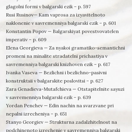
glagolni formi v balgarski ezik – p. 597
Rusi Rusinov— Kam vaprosa za izyavitelnoto
naklonenie v savremenniya balgarski ezik – p. 601
Konstantin Popov — Balgarskiyat povestvovatelen
imperativ – p. 609
Elena Georgieva — Za nyakoi gramatiko-semantichni
promeni na minalite stradatelni prichastiya v
savremenniya balgarski knizhoven ezik – p. 617
Ivanka Vaseva — Bezlichni i bezlichno-pasivni
konstruktsii v balgarskite poslovitsi – p. 627
Zara Genadieva-Mutafchieva — Otstapitelnite sayuzi
v savremenniya balgarski ezik – p. 639
Yordan Penchev — Edin nachin na svarzvane pri
nepalni izrecheniya – p. 651
Stanyo Georgiev — Strukturna zadalzhitelnost na
podchinenoto izrechenie v savremenniya balgarski