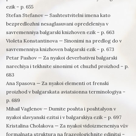
ezik – p. 655
Stefan Stefanov — Sashtestvitelni imena kato
bezpredlozhni nesaglasuvani opredeleniya v
savremenniya balgarski knizhoven ezik – p. 663
Violeta Konstantinova — Sinonimi na predlog do v
savremenniya knizhoven balgarski ezik – p. 673
Petar Pashov — Za nyakoi deverbativni balgarski
narechiya i tekhnite sinonimi ot chuzhd proizhod – p.
683
Ana Spasova — Za nyakoi elementi ot frenski
proizhod v balgarskata aviatsionna terminologiya –
p. 689
Mihail Vaglenov — Dumite poshta i poshtalyon v
nyakoi slavyanski ezitsi i v balgarskiya ezik – p. 697
Kristalina Cholakova — Za nyakoi vidoizmeneniya vŭv
formalnata struktura na frazeologichnite edinitsi –