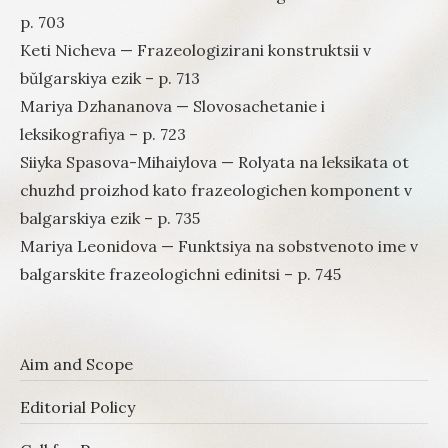
p. 703
Keti Nicheva — Frazeologizirani konstruktsii v
bŭlgarskiya ezik – p. 713
Mariya Dzhananova — Slovosachetanie i
leksikografiya – p. 723
Siiyka Spasova-Mihaiylova — Rolyata na leksikata ot
chuzhd proizhod kato frazeologichen komponent v
balgarskiya ezik – p. 735
Mariya Leonidova — Funktsiya na sobstvenoto ime v
balgarskite frazeologichni edinitsi – p. 745
Aim and Scope
Editorial Policy