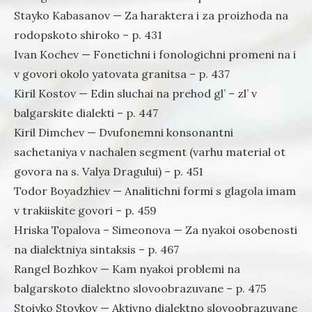
Stayko Kabasanov — Za haraktera i za proizhoda na
rodopskoto shiroko – p. 431
Ivan Kochev — Fonetichni i fonologichni promeni na i
v govori okolo yatovata granitsa – p. 437
Kiril Kostov — Edin sluchai na prehod gl’ – zl’ v
balgarskite dialekti – p. 447
Kiril Dimchev — Dvufonemni konsonantni
sachetaniya v nachalen segment (varhu material ot
govora na s. Valya Dragului) – p. 451
Todor Boyadzhiev — Analitichni formi s glagola imam
v trakiiskite govori – p. 459
Hriska Topalova – Simeonova — Za nyakoi osobenosti
na dialektniya sintaksis – p. 467
Rangel Bozhkov — Kam nyakoi problemi na
balgarskoto dialektno slovoobrazuvane – p. 475
Stoiyko Stoykov — Aktivno dialektno slovoobrazuvane