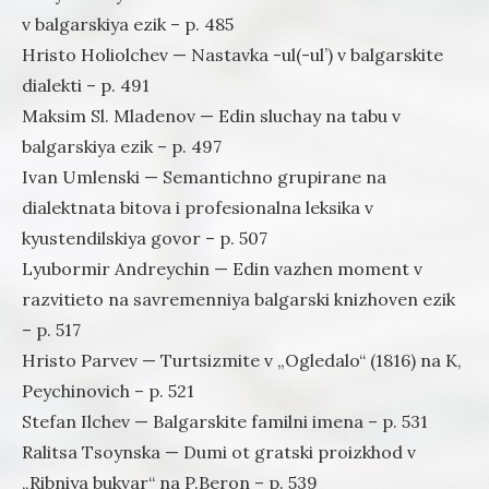
v balgarskiya ezik – p. 485
Hristo Holiolchev — Nastavka -ul(-ul’) v balgarskite
dialekti – p. 491
Maksim Sl. Mladenov — Edin sluchay na tabu v
balgarskiya ezik – p. 497
Ivan Umlenski — Semantichno grupirane na
dialektnata bitova i profesionalna leksika v
kyustendilskiya govor – p. 507
Lyubormir Andreychin — Edin vazhen moment v
razvitieto na savremenniya balgarski knizhoven ezik
– p. 517
Hristo Parvev — Turtsizmite v „Ogledalo“ (1816) na K,
Peychinovich – p. 521
Stefan Ilchev — Balgarskite familni imena – p. 531
Ralitsa Tsoynska — Dumi ot gratski proizkhod v
„Ribniya bukvar“ na P.Beron – p. 539