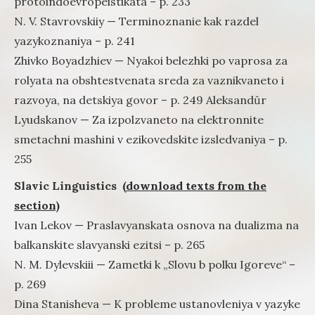
protoindoevropeistikata – p. 233
N. V. Stavrovskiiy — Terminoznanie kak razdel
yazykoznaniya – p. 241
Zhivko Boyadzhiev — Nyakoi belezhki po vaprosa za
rolyata na obshtestvenata sreda za vaznikvaneto i
razvoya, na detskiya govor – p. 249 Aleksandŭr
Lyudskanov — Za izpolzvaneto na elektronnite
smetachni mashini v ezikovedskite izsledvaniya – p.
255
Slavic Linguistics
(download texts from the
section)
Ivan Lekov — Praslavyanskata osnova na dualizma na
balkanskite slavyanski ezitsi – p. 265
N. M. Dylevskiii — Zametki k „Slovu b polku Igoreve“ –
p. 269
Dina Stanisheva — K probleme ustanovleniya v yazyke