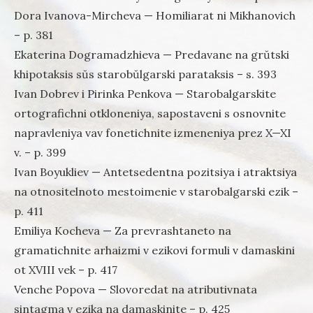
Dora Ivanova-Mircheva — Homiliarat ni Mikhanovich
– p. 381
Ekaterina Dogramadzhieva — Predavane na grŭtski
khipotaksis sŭs starobŭlgarski parataksis – s. 393
Ivan Dobrev i Pirinka Penkova — Starobalgarskite
ortografichni otkloneniya, sapostaveni s osnovnite
napravleniya vav fonetichnite izmeneniya prez X—XI
v. – p. 399
Ivan Boyukliev — Antetsedentna pozitsiya i atraktsiya
na otnositelnoto mestoimenie v starobalgarski ezik –
p. 411
Emiliya Kocheva — Za prevrashtaneto na
gramatichnite arhaizmi v ezikovi formuli v damaskini
ot XVIII vek – p. 417
Venche Popova — Slovoredat na atributivnata
sintagma v ezika na damaskinite – p. 425