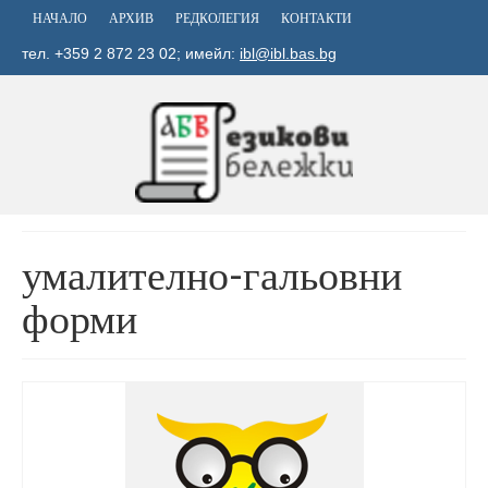
НАЧАЛО
АРХИВ
РЕДКОЛЕГИЯ
КОНТАКТИ
тел. +359 2 872 23 02; имейл:
ibl@ibl.bas.bg
умалително-гальовни
форми