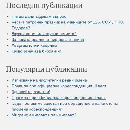
Последни публикации
Питам дали задавам въпрос
Честит патронен празник на учениците от 126. СОУ „П. Ю.
Тодоров“!
Вкусни ястия или вкусни ястиета?
За новата реалност цифрова граница
Хвъргам и/или хвърлям
Какво означава биохакинг
Популярни публикации
Изписване на числителни редни имена
Правила при официална кореспонденция. II част.
Здравейте, запетаи!
Правила при официална кореспонденция. I част.
Къде поставяме запетая при обръщение в началото на
писмена кореспонденция?
Мигрант, емигрант или имигрант?