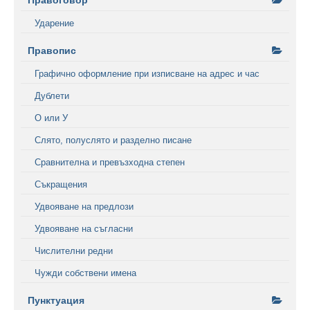
Правоговор
Ударение
Правопис
Графично оформление при изписване на адрес и час
Дублети
О или У
Слято, полуслято и разделно писане
Сравнителна и превъзходна степен
Съкращения
Удвояване на предлози
Удвояване на съгласни
Числителни редни
Чужди собствени имена
Пунктуация