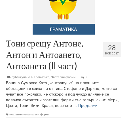
Тони срещу Антоне,
28
Антон и Антоането,
НОЕ. 2017
Антоанета (II част)
публикувано в:
Граматика
,
Звателни форми
|
0
Ванина Сумрова Като „контрапункт“ на изконните
обръщения в езика ни от типа Стефане и Дарино, които се
чуват все по-рядко, не отскоро и под чуждо влияние се
появиха съкратени звателни форми със завършек -и: Мери,
Цвети, Тони, Вики, Краси, повечето …
Продължи
умалително-гальовни форми