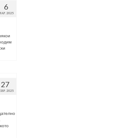
6
МАР. 2025
някои
бходим
ски
27
ЕВР. 2025
цателно
.
кото