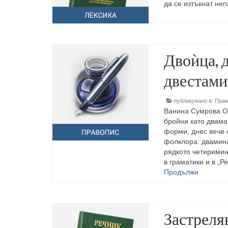
да се изтъкнат не
Двоѝца, 
двестами
публикувано в:
Прав
Ванина Сумрова О
бройни като двама
форми, днес вече 
фолклора: двамина
рядкото четиримин
в граматики и в „Р
Продължи
Застреля