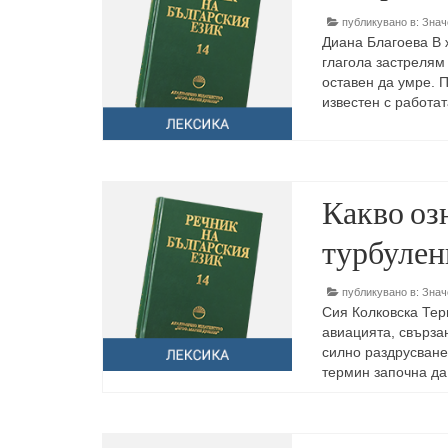
публикувано в:
Знач
Диана Благоева В 
глагола застрелям
оставен да умре. 
известен с работа
Какво оз
турбулен
публикувано в:
Знач
Сия Колковска Тер
авиацията, свърза
силно раздрусване
термин започна д