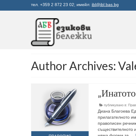
тел. +359 2 872 23 02; имейл:
ibl@ibl.bas.bg
Author Archives: Val
„Инатото
публикувано в:
Прав
Диана Благоева Ед
прилагателното им
правописен речник 
съществителното и
няма форми за …