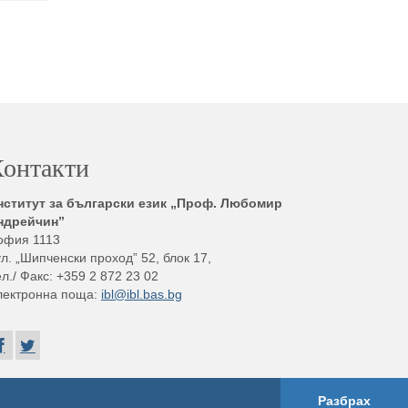
онтакти
нститут за български език „Проф. Любомир
ндрейчин”
офия 1113
л. „Шипченски проход” 52, блок 17,
л./ Факс: +359 2 872 23 02
лектронна поща:
ibl@ibl.bas.bg
Разбрах