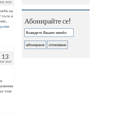
МАР. 2025
реба на
 пъти и
Абонирайте се!
ийс,
дължи
13
МАР. 2025
 в
дизвиква
ък този