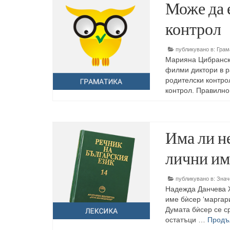
Може да 
контрол
публикувано в:
Грам
Марияна Цибранска
филми диктори в р
родителски контро
контрол. Правилн
Има ли н
лични им
публикувано в:
Знач
Надежда Данчева Ж
име бѝсер ‘маргари
Думата бѝсер се с
остатъци …
Продъ