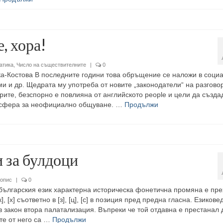
, хора!
атика
,
Число на съществителните
|
0
-Костова В последните години това обръщение се наложи в соци
и и др. Щедрата му употреба от новите „законодатели“ на разгово
ите, безспорно е повлияна от английското people и цели да създа
сфера за неофициално общуване. …
Продължи
 за булдоци
опис
|
0
българския език характерна историческа фонетична промяна е пр
к], [х] съответно в [з], [ц], [с] в позиция пред предна гласна. Езикове
в закон втора палатализация. Въпреки че той отдавна е престанал 
те от него са …
Продължи