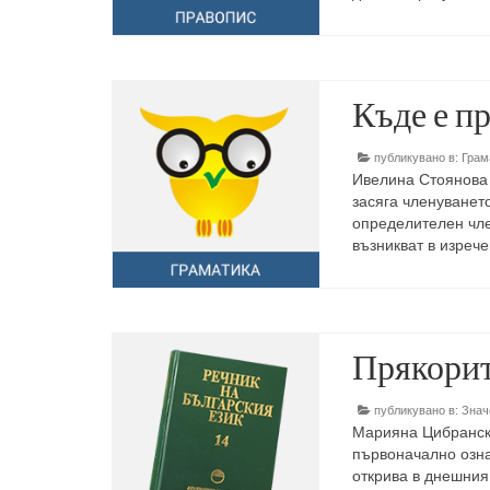
Къде е п
публикувано в:
Грам
Ивелина Стоянова 
засяга членуванет
определителен чле
възникват в изреч
Прякорит
публикувано в:
Знач
Марияна Цибранска
първоначално озна
открива в днешния