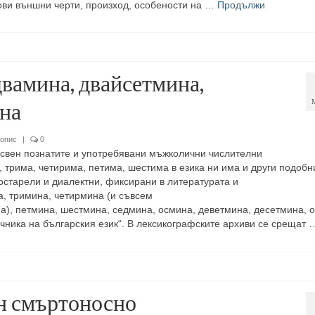
гови външни черти, произход, особености на …
Продължи
двамина, двайсетмина,
на
опис
|
0
свен познатите и употребявани мъжколични числителни
, трима, четирима, петима, шестима в езика ни има и други подобн
остарели и диалектни, фиксирани в литературата и
, тримина, четирмина (и съвсем
а), петмина, шестмина, седмина, осмина, деветмина, десетмина, 
ечника на българския език“. В лексикографските архиви се срещат 
н смъртоносно