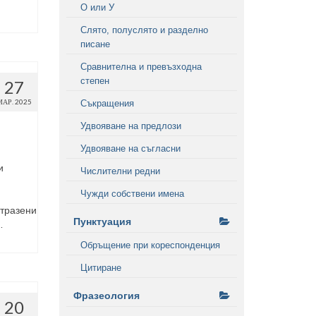
О или У
Слято, полуслято и разделно
писане
Сравнителна и превъзходна
степен
27
МАР. 2025
Съкращения
Удвояване на предлози
Удвояване на съгласни
и
Числителни редни
Чужди собствени имена
отразени
Пунктуация
…
Обръщение при кореспонденция
Цитиране
Фразеология
20