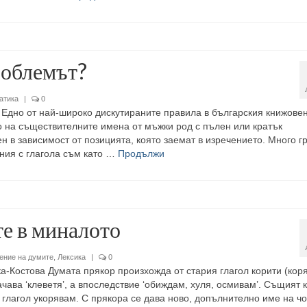
роблемът?
атика
|
0
Едно от най-широко дискутираните правила в българския книжовен
о на съществителните имена от мъжки род с пълен или кратък
н в зависимост от позицията, която заемат в изречението. Много г
ения с глагола съм като …
Продължи
е в миналото
ение на думите
,
Лексика
|
0
-Костова Думата прякор произхожда от стария глагол корити (коря
чава ‘клеветя’, а впоследствие ‘обиждам, хуля, осмивам’. Същият 
 глагол укорявам. С прякора се дава ново, допълнително име на чо