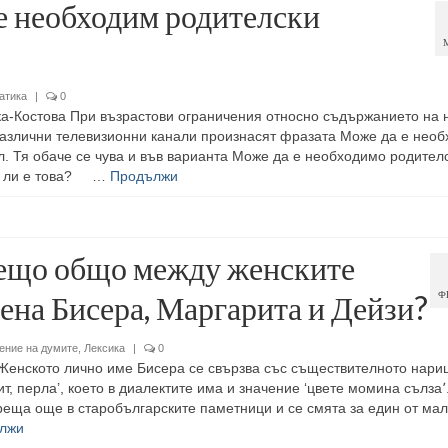
е необходим родителски
атика
|
0
-Костова При възрастови ограничения относно съдържанието на 
азлични телевизионни канали произнасят фразата Може да е нео
л. Тя обаче се чува и във варианта Може да е необходимо родител
о ли е това? …
Продължи
ещо общо между женските
ена Бисера, Маргарита и Дейзи?
Ф
ение на думите
,
Лексика
|
0
енското лично име Бисера се свързва със съществителното нари
т, перла’, което в диалектите има и значение ‘цвете момина сълза՚
реща още в старобългарските паметници и се смята за един от мал
лжи