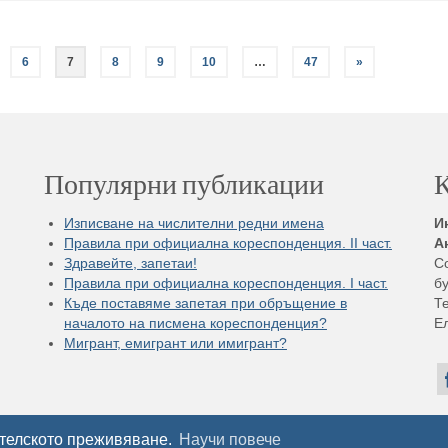
6
7
8
9
10
…
47
»
Популярни публикации
К
Изписване на числителни редни имена
И
Правила при официална кореспонденция. II част.
А
Здравейте, запетаи!
С
Правила при официална кореспонденция. I част.
бу
Къде поставяме запетая при обръщение в
Те
началото на писмена кореспонденция?
Е
Мигрант, емигрант или имигрант?
ителското преживяване.
Научи повече