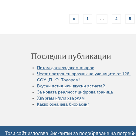
«
1
…
4
5
Последни публикации
Питам дали задавам въпрос
Честит патронен празник на учениците от 126.
СОУ „П. Ю. Тодоров“!
Вкусни ястия или вкусни ястиета?
За новата реалност цифрова граница
Хвъргам и/или хвърлям
Какво означава биохакинг
© 2026 Написаното остава. Пиши правилно!
Този сайт използва бисквитки за подобряване на потреб