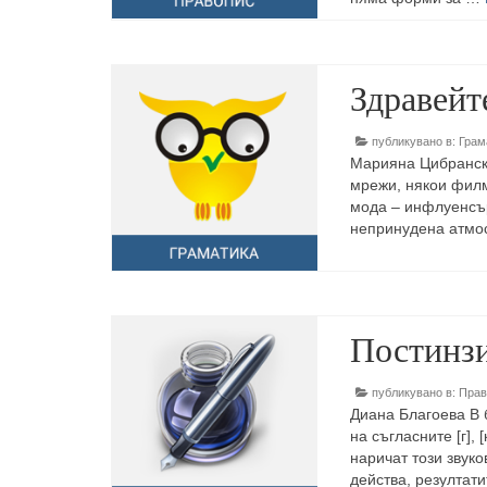
Здравейте
публикувано в:
Грам
Марияна Цибранска
мрежи, някои филм
мода – инфлуенсър
непринудена атмо
Постинзи
публикувано в:
Прав
Диана Благоева В 
на съгласните [г], [
наричат този звуко
действа, резултати