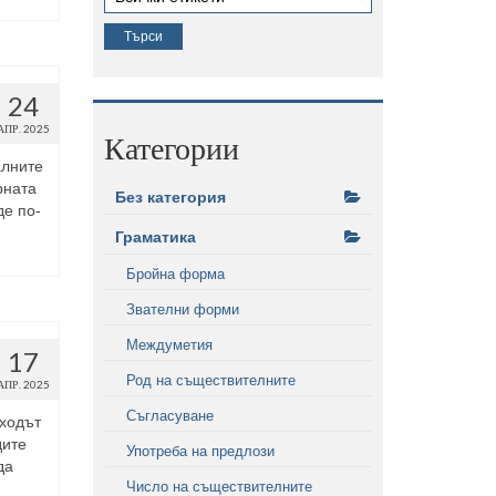
24
АПР. 2025
Категории
алните
рната
Без категория
де по-
Граматика
Бройна форма
Звателни форми
Междуметия
17
Род на съществителните
АПР. 2025
Съгласуване
еходът
дите
Употреба на предлози
да
Число на съществителните