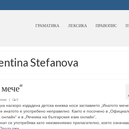
ГРАМАТИКА
ЛЕКСИКА
ПРАВОПИС
П
entina Stefanova
 мече“
опис
|
0
на наскоро издадена детска книжка носи заглавието „Инатото мече“
е инатото е употребено неправилно. Както е посочено в „Официа
онлайн“ и в „Речника на българския език онлайн“,
нат се употребява като неизменяемо прилагателно, което означава
Продължи