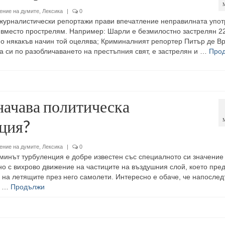
ение на думите
,
Лексика
|
0
журналистически репортажи прави впечатление неправилната упот
 вместо прострелям. Например: Шарли е безмилостно застрелян 22
По някакъв начин той оцелява; Криминалният репортер Питър де Вр
та си по разобличаването на престъпния свят, е застрелян и …
Про
начава политическа
ция?
ение на думите
,
Лексика
|
0
минът турбуленция е добре известен със специалното си значение
но с вихрово движение на частиците на въздушния слой, което пре
 на летящите през него самолети. Интересно е обаче, че напослед
а …
Продължи