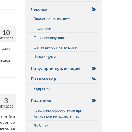
Лексика
Значение на думите
Пароними
10
Словообразуване
АПР. 2025
Съчетаемост на думите
 език
Чужди думи
решки
Популярни публикации
Правоговор
Ударение
3
Правопис
АПР. 2025
Графично оформление при
), който
изписване на адрес и час
корен се
Дублети
века, за