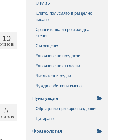
О или У
Слято, полуслято и разделно
писане
Сравнителна и превъзходна
степен
10
ЮЛИ 2018
Съкращения
Удвояване на предлози
Удвояване на съгласни
Числителни редни
Чужди собствени имена
Пунктуация
5
Обръщение при кореспонденция
ЮЛИ 2018
Цитиране
Фразеология
в