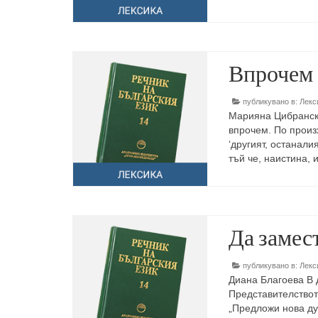
Впрочем
публикувано в:
Лекс
Марияна Цибранска
впрочем. По произ
‘другият, останали
тъй че, наистина, 
Да замес
публикувано в:
Лекс
Диана Благоева В 
Представителствот
„Предложи нова ду