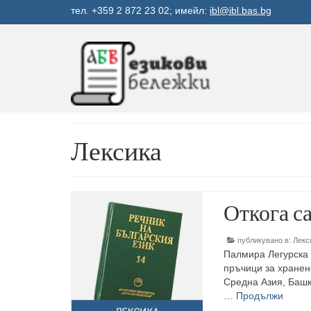
тел. +359 2 872 23 02; имейл:
ibl@ibl.bas.bg
Лексика
Откога с
публикувано в:
Лекс
Палмира Легурска 
пръчици за хранен
Средна Азия, Башк
…
Продължи