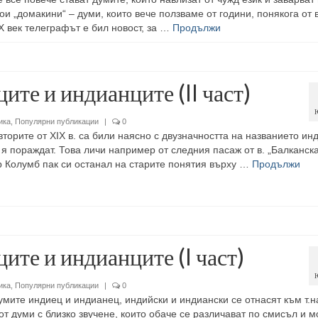
ои „домакини“ – думи, които вече ползваме от години, понякога от 
X век телеграфът е бил новост, за …
Продължи
ите и индианците (II част)
ика
,
Популярни публикации
|
0
торите от XIX в. са били наясно с двузначността на названието ин
 я пораждат. Това личи например от следния пасаж от в. „Балканска
р Колумб пак си останал на старите понятия върху …
Продължи
ите и индианците (I част)
ика
,
Популярни публикации
|
0
мите индиец и индианец, индийски и индиански се отнасят към т.н
от думи с близко звучене, които обаче се различават по смисъл и 