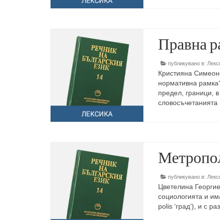
Правна р
публикувано в:
Лекс
Кристияна Симеоно
нормативна рамка?
предел, граници, 
словосъчетанията 
Метропол
публикувано в:
Лекс
Цветелина Георгие
социологията и им
роlis ‘град’), и с