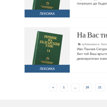
погрешно да бъдат
На Вас т
публикувано в:
Лекс
Иво Панчев Сигурно
бил той Ваш връстн
демократичен език
«
1
…
20
21