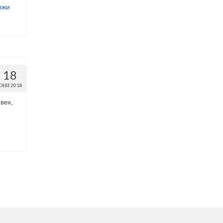
лжи
18
ЮНИ 2018
век,