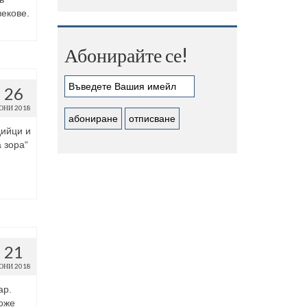
векове.
Абонирайте се!
26
ЮНИ 2018
дийци и
 зора“
21
ЮНИ 2018
ар.
може