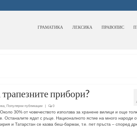
ГРАМАТИКА
ЛЕКСИКА
ПРАВОПИС
П
а трапезните прибори?
ика
,
Популярни публикации
|
0
Около 30% от човечеството използва за хранене вилици и още толк
е. Останалите ядат с ръце. Националното ястие на много народи о
ирия и Татарстан се казва беш-бармак, т.е. пет пръста – според д