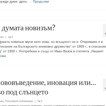
чужди думи: дрон, …
Продължи
е думата новизъм?
ика
|
0
умата новизъм звучи като нова, но всъщност не е. Откриваме я в
исание на Българското книжовно дружество“ от 1889 г., в списание
“ от 1900 г. Употребена е също от Иван Вазов в статията „Нашият
лжи
нововъведение, иновация или…
о под слънцето
ика
,
Популярни публикации
|
0
 все повече стават думите, които навлизат от чужд език и заварват 