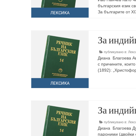
българския език св
За българите от XI
За индийц
публикувано в:
Лекс
Диана Благоева Ав
с причините, които
(1892): „Христофо
За индийц
публикувано в:
Лекс
Диана Благоева Ду
пароними (двойки 