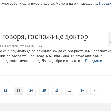
 употребени една вместо друга). Може и да е учудващо, …
Продъ
и говоря, госпожице доктор
ика
,
Популярни публикации
|
0
 се е случвало да се почудите как да се обърнете към непознат чо
ик, по-възрастен, по-млад, мъж или жена. Българският език е
 на демократичен народ. Да, за добро и за зло, в …
Продължи
22
23
24
25
26
…
30
»