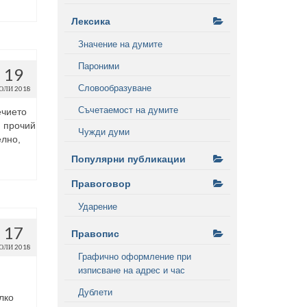
Лексика
Значение на думите
Пароними
19
Словообразуване
ЮЛИ 2018
Съчетаемост на думите
ечието
, прочий
Чужди думи
елно,
Популярни публикации
Правоговор
Ударение
17
Правопис
ЮЛИ 2018
Графично оформление при
изписване на адрес и час
Дублети
лко