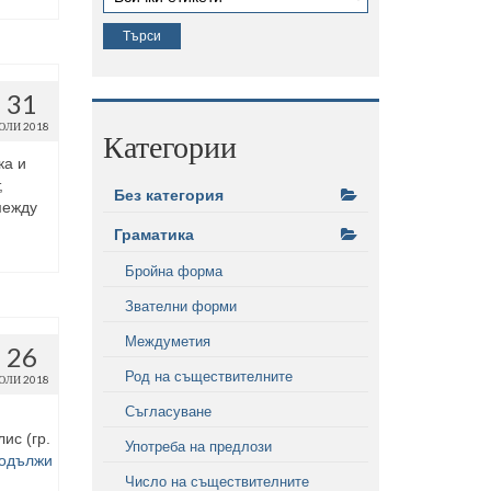
31
ЮЛИ 2018
Категории
ка и
,
Без категория
между
Граматика
Бройна форма
Звателни форми
Междуметия
26
Род на съществителните
ЮЛИ 2018
Съгласуване
ис (гр.
Употреба на предлози
одължи
Число на съществителните