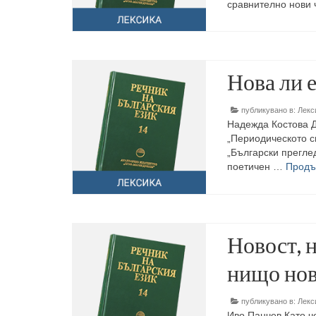
сравнително нови 
Нова ли 
публикувано в:
Лекс
Надежда Костова Д
„Периодическото сп
„Български преглед
поетичен …
Продъ
Новост, 
нищо нов
публикувано в:
Лекс
Иво Панчев Като че