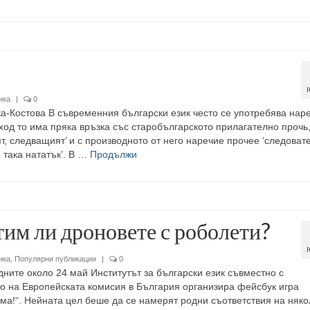
ика
|
0
-Костова В съвременния български език често се употребява нар
ход то има пряка връзка със старобългарското прилагателно прочь
ят, следващият’ и с производното от него наречие прочее ‘следоват
и така нататък’. В …
Продължи
тим ли дроновете с роболети?
ика
,
Популярни публикации
|
0
дните около 24 май Институтът за български език съвместно с
о на Европейската комисия в България организира фейсбук игра
ма!“. Нейната цел беше да се намерят родни съответствия на няко