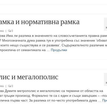
амка и нормативна рамка
ика
|
0
ва Има ли разлика в значението на словосъчетанията правна рам
 Многозначната дума рамка тук е употребена със значение ‘обхват
в които нещо съществува и се развива’. Съдържателното различие 
произтича от семантиката на …
Продължи
ис и мегалополис
ика
|
0
ва Думите метрополис и мегалополис са термини от областта на
ат гръцки произход. Формално те са с един и същи завършек – –пол
 различна първа част. За разлика от по-често употребимата дума …
Пр