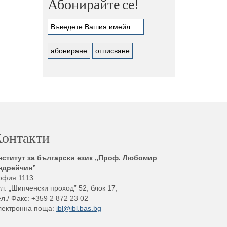
Абонирайте се!
онтакти
нститут за български език „Проф. Любомир
ндрейчин”
офия 1113
л. „Шипченски проход” 52, блок 17,
л./ Факс: +359 2 872 23 02
лектронна поща:
ibl@ibl.bas.bg