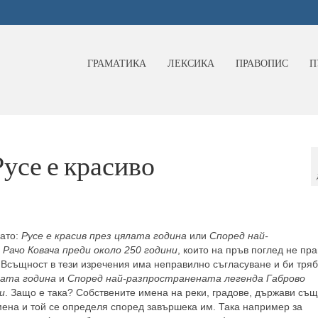
ГРАМАТИКА
ЛЕКСИКА
ПРАВОПИС
П
Русе е красиво
като:
Русе е красив през цялата година
или
Според най-
Рачо Ковача преди около 250 години
, които на пръв поглед не пра
 Всъщност в тези изречения има неправилно съгласуване и би тря
лата година
и
Според най-разпространената легенда Габрово
и
. Защо е така? Собствените имена на реки, градове, държави съ
мена и той се определя според завършека им. Така например за