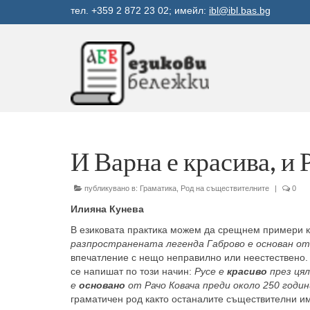
тел. +359 2 872 23 02; имейл:
ibl@ibl.bas.bg
И Варна е красива, и 
публикувано в:
Граматика
,
Род на съществителните
|
0
Илияна Кунева
В езиковата практика можем да срещнем примери 
разпространената легенда Габрово е основан от 
впечатление с нещо неправилно или неестествено.
се напишат по този начин:
Русе е
красиво
през ця
е
основано
от Рачо Ковача преди около 250 годин
граматичен род както останалите съществителни и