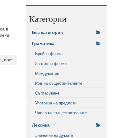
Категории
са в
Без категория
река
,
Граматика
Бройна форма
щ пост
Звателни форми
Междуметия
Род на съществителните
Съгласуване
Употреба на предлози
Число на съществителните
Лексика
Значение на думите