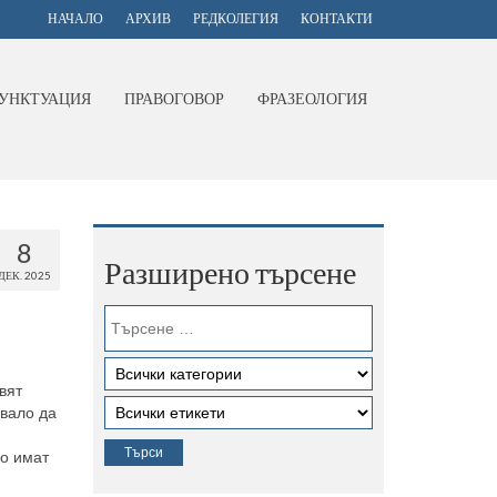
НАЧАЛО
АРХИВ
РЕДКОЛЕГИЯ
КОНТАКТИ
УНКТУАЦИЯ
ПРАВОГОВОР
ФРАЗЕОЛОГИЯ
8
Разширено търсене
ДЕК. 2025
вят
бвало да
що имат