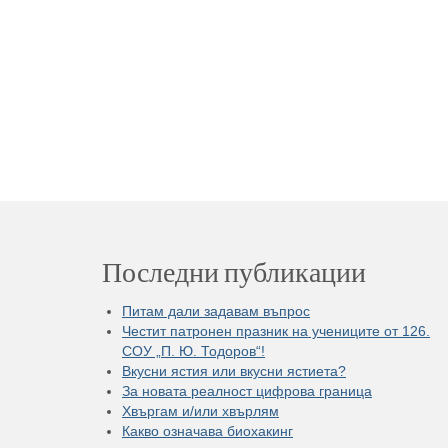
Последни публикации
Питам дали задавам въпрос
Честит патронен празник на учениците от 126.
СОУ „П. Ю. Тодоров“!
Вкусни ястия или вкусни ястиета?
За новата реалност цифрова граница
Хвъргам и/или хвърлям
Какво означава биохакинг