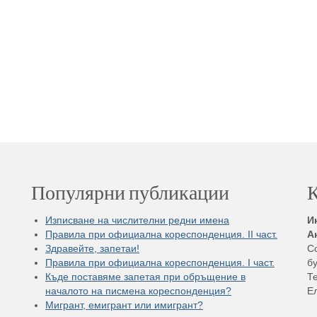
Популярни публикации
К
Изписване на числителни редни имена
И
Правила при официална кореспонденция. II част.
А
Здравейте, запетаи!
С
Правила при официална кореспонденция. I част.
бу
Къде поставяме запетая при обръщение в
Те
началото на писмена кореспонденция?
Е
Мигрант, емигрант или имигрант?