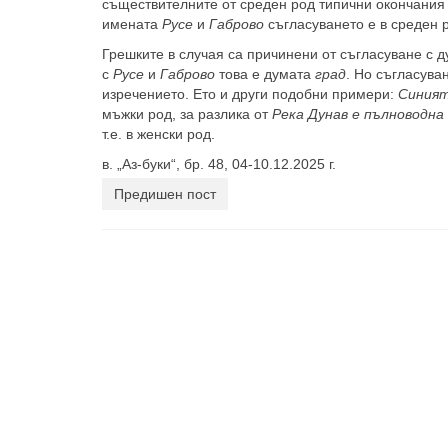
съществителните от среден род типични окончания
имената
Русе
и
Габрово
съгласуването е в среден 
Грешките в случая са причинени от съгласуване с д
с
Русе
и
Габрово
това е думата
град
. Но съгласува
изречението. Ето и други подобни примери:
Синият
мъжки род, за разлика от
Река Дунав е пълноводна
т.е. в женски род.
в. „Аз-буки“, бр. 48, 04-10.12.2025 г.
Предишен пост