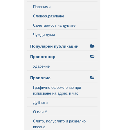
Пароними
Словообразуване
Съчетаемост на думите
Чужди думи
Популярни публикации
Правоговор
Ударение
Правопис
Графично оформление при
изписване на адрес и час
Дублети
О или У
Слято, полуслято и разделно
писане