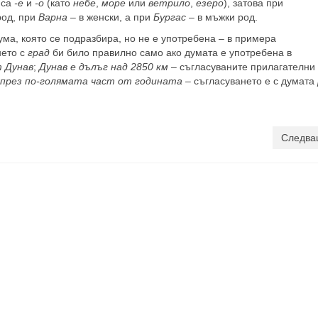
 са
-е
и
-о
(като
небе
,
море
или
ветрило
,
езеро
), затова при
род, при
Варна
– в женски, а при
Бургас
– в мъжки род.
ума, която се подразбира, но не е употребена – в примера
нето с
град
би било правилно само ако думата е употребена в
 Дунав
;
Дунав е дълъг над 2850 км
– съгласуваните прилагателни 
 през по-голямата част от годината
– съгласуването е с думата
Следва