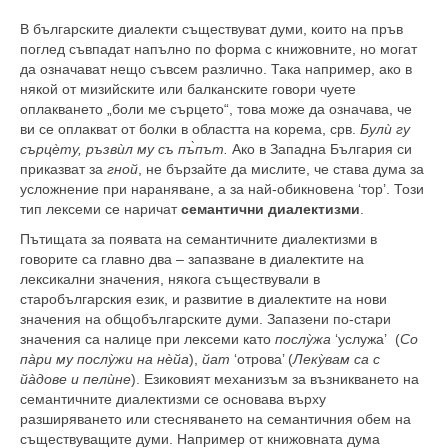
В българските диалекти съществуват думи, които на пръв
поглед съвпадат напълно по форма с книжовните, но могат
да означават нещо съвсем различно. Така например, ако в
някой от мизийските или балканските говори чуете
оплакването „боли ме сърцето“, това може да означава, че
ви се оплакват от болки в областта на корема, срв.
Булù гу
сърцèту, ръзвùл му съ пъ̀път.
Ако в Западна България си
приказват за
гной
, не бързайте да мислите, че става дума за
усложнение при нараняване, а за най-обикновена ‘тор’. Този
тип лексеми се наричат
семантични диалектизми
.
Пътищата за появата на семантичните диалектизми в
говорите са главно два – запазване в диалектите на
лексикални значения, някога съществували в
старобългарския език, и развитие в диалектите на нови
значения на общобългарските думи. Запазени по-стари
значения са налице при лексеми като
послỳжа
‘услужа’ (
Со
пàри му послỳжи на нèйа
),
йат
‘отрова’ (
Лекỳвам са с
йàдове и пелùне
). Езиковият механизъм за възникването на
семантичните диалектизми се основава върху
разширяването или стесняването на семантичния обем на
съществуващите думи. Например от книжовната дума