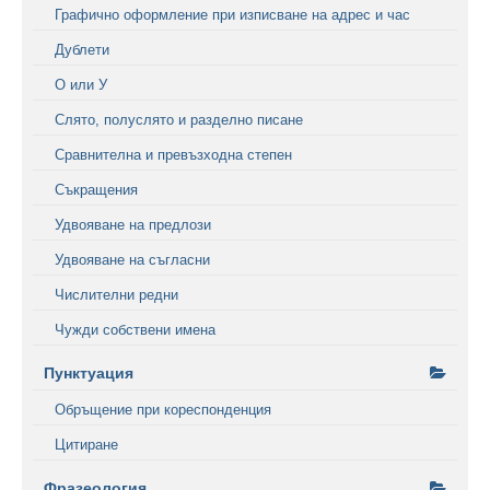
Графично оформление при изписване на адрес и час
Дублети
О или У
Слято, полуслято и разделно писане
Сравнителна и превъзходна степен
Съкращения
Удвояване на предлози
Удвояване на съгласни
Числителни редни
Чужди собствени имена
Пунктуация
Обръщение при кореспонденция
Цитиране
Фразеология