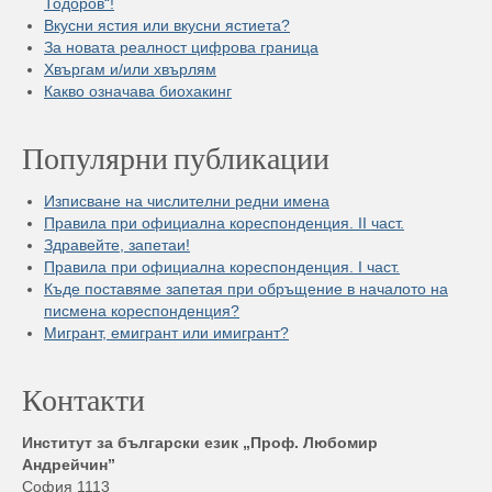
Тодоров“!
Вкусни ястия или вкусни ястиета?
За новата реалност цифрова граница
Хвъргам и/или хвърлям
Какво означава биохакинг
Популярни публикации
Изписване на числителни редни имена
Правила при официална кореспонденция. II част.
Здравейте, запетаи!
Правила при официална кореспонденция. I част.
Къде поставяме запетая при обръщение в началото на
писмена кореспонденция?
Мигрант, емигрант или имигрант?
Контакти
Институт за български език „Проф. Любомир
Андрейчин”
София 1113