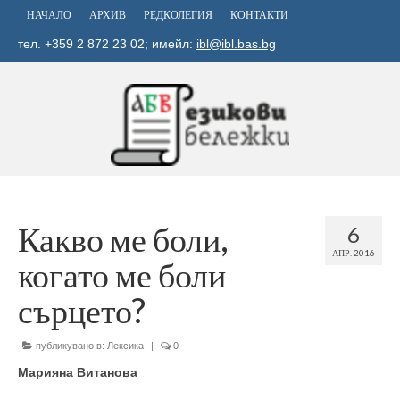
НАЧАЛО
АРХИВ
РЕДКОЛЕГИЯ
КОНТАКТИ
тел. +359 2 872 23 02; имейл:
ibl@ibl.bas.bg
Какво ме боли,
6
АПР. 2016
когато ме боли
сърцето?
публикувано в:
Лексика
|
0
Марияна Витанова