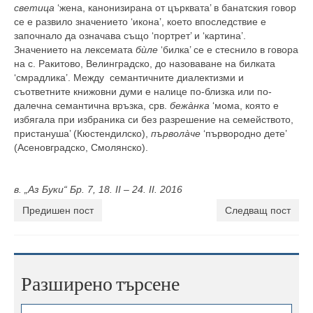
светица
‘жена, канонизирана от църквата’ в банатския говор
се е развило значението ‘икона’, което впоследствие е
започнало да означава също ‘портрет’ и ‘картина’.
Значението на лексемата
бùле
‘билка’ се е стеснило в говора
на с. Ракитово, Велинградско, до назоваване на билката
‘смрадлика’. Между семантичните диалектизми и
съответните книжовни думи е налице по-близка или по-
далечна семантична връзка, срв.
бежàнка
‘мома, която е
избягала при избраника си без разрешение на семейството,
пристануша’ (Кюстендилско),
първолàче
‘първородно дете’
(Асеновградско, Смолянско).
в. „Аз Буки“ Бр. 7, 18. II – 24. II. 2016
Предишен пост
Следващ пост
Разширено търсене