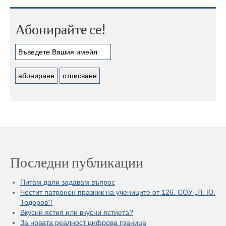
Абонирайте се!
Последни публикации
Питам дали задавам въпрос
Честит патронен празник на учениците от 126. СОУ „П. Ю.
Тодоров“!
Вкусни ястия или вкусни ястиета?
За новата реалност цифрова граница