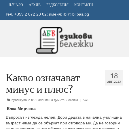
НАЧАЛО
АРХИВ
РЕДКОЛЕГИЯ
КОНТАКТИ
тел. +359 2 872 23 02; имейл:
ibl@ibl.bas.bg
Какво означават
18
АВГ. 2023
минус и плюс?
публикувано в:
Значение на думите
,
Лексика
|
0
Елка Мирчева
Въпросът изглежда нелеп. Дори децата в начална училищна
възраст няма да се объркат при отговора му. Да не говорим
за възрастните, които обичат да изтъкват своите плюсове и