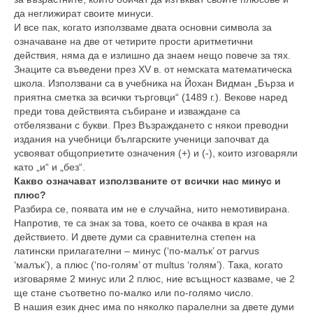
да неглижират своите минуси.
И все пак, когато използваме двата основни символа за
означаване на две от четирите прости аритметични
действия, няма да е излишно да знаем нещо повече за тях.
Знаците са въведени през XV в. от немската математическа
школа. Използвани са в учебника на Йохан Видман „Бърза и
приятна сметка за всички търговци“ (1489 г.). Векове наред
преди това действията събиране и изваждане са
отбелязвани с букви. През Възраждането с някои преводни
издания на учебници българските ученици започват да
усвояват общоприетите означения (+) и (-), които изговаряли
като „и“ и „без“.
Какво означават използваните от всички нас минус и
плюс?
Разбира се, появата им не е случайна, нито немотивирана.
Напротив, те са знак за това, което се очаква в края на
действието. И двете думи са сравнителна степен на
латински прилагателни – минус (‘по-малък’ от parvus
‘малък’), а плюс (‘по-голям’ от multus ‘голям’). Така, когато
изговаряме 2 минус или 2 плюс, ние всъщност казваме, че 2
ще стане съответно по-малко или по-голямо число.
В нашия език днес има по няколко паралелни за двете думи