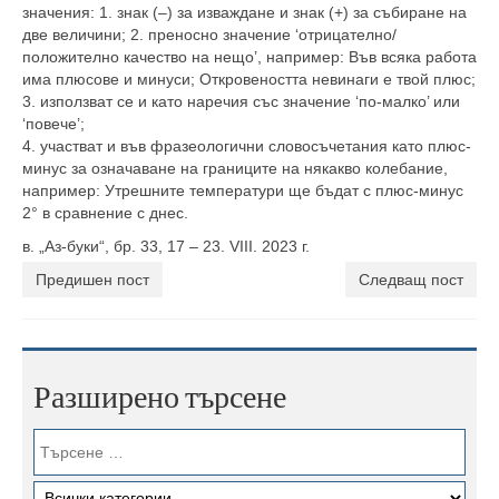
значения: 1. знак (–) за изваждане и знак (+) за събиране на
две величини; 2. преносно значение ‘отрицателно/
положително качество на нещо’, например: Във всяка работа
има плюсове и минуси; Откровеността невинаги е твой плюс;
3. използват се и като наречия със значение ‘по-малко’ или
‘повече’;
4. участват и във фразеологични словосъчетания като плюс-
минус за означаване на границите на някакво колебание,
например: Утрешните температури ще бъдат с плюс-минус
2° в сравнение с днес.
в. „Аз-буки“, бр. 33, 17 – 23. VIII. 2023 г.
Предишен пост
Следващ пост
Разширено търсене