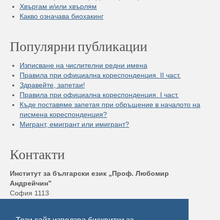
Хвъргам и/или хвърлям
Какво означава биохакинг
Популярни публикации
Изписване на числителни редни имена
Правила при официална кореспонденция. II част.
Здравейте, запетаи!
Правила при официална кореспонденция. I част.
Къде поставяме запетая при обръщение в началото на
писмена кореспонденция?
Мигрант, емигрант или имигрант?
Контакти
Институт за български език „Проф. Любомир
Андрейчин”
София 1113
бул. „Шипченски проход” 52, блок 17,
Тел./ Факс: +359 2 872 23 02