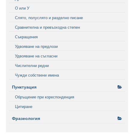
О или У
Слято, полуслято и разделно писане
Сравнителна и превъзходна степен
Съкращения
Удвояване на предлози
Удвояване на съгласни
Числителни редни
Чужди собствени имена
Пунктуация
Обръщение при кореспонденция
Цитиране
Фразеология