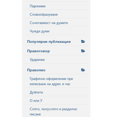
Пароними
Словообразуване
Съчетаемост на думите
Чужди думи
Популярни публикации
Правоговор
Ударение
Правопис
Графично оформление при
изписване на адрес и час
Дублети
О или У
Слято, полуслято и разделно
писане