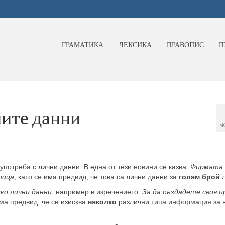
ГРАМАТИКА
ЛЕКСИКА
ПРАВОПИС
П
ните данни
Ф
употреба с лични данни. В една от тези новини се казва:
Фирмата
лица
, като се има предвид, че това са лични данни за
голям брой
л
ко лични данни
, например в изречението:
За да създадете своя п
има предвид, че се изисква
няколко
различни типа информация за 