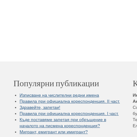
Популярни публикации
К
Изписване на числителни редни имена
И
Правила при официална кореспонденция. II част.
А
Здравейте, запетаи!
С
Правила при официална кореспонденция. I част.
бу
Къде поставяме запетая при обръщение в
Те
началото на писмена кореспонденция?
Е
Мигрант, емигрант или имигрант?