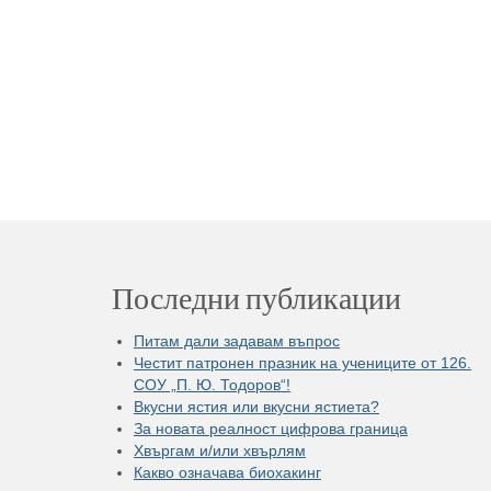
Последни публикации
Питам дали задавам въпрос
Честит патронен празник на учениците от 126.
СОУ „П. Ю. Тодоров“!
Вкусни ястия или вкусни ястиета?
За новата реалност цифрова граница
Хвъргам и/или хвърлям
Какво означава биохакинг