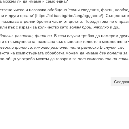
ва можем ли да имаме и само една?
твено число и назовава обобщено ‘точни сведения, факти, необх
и други органи’ (https://ibl.bas.bg/rbe/lang/bg/данни/). Съществит
е назовава отделни броими части от цялото. Поради това не е прав
или пък с изрази за количество като
голям брой, няколко
и др..
бноски, разноски, финанси
. В тези случаи трябва да намерим друг
ти от съвкупността, назована със съществителното в множествено 
тегории финанси, няколко различни типа разноски.
В случая със
нтекста на компютърната обработка можем да имаме
две полета за
 по-обща употреба можем да говорим за
пет компонента на личн
Следва