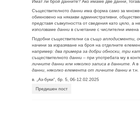
Имат ли брой данните? Ако имаме две данни, тога
Съществителното
данни
има форма само за множес
обикновено на някакви административни, обществени 
представя съвкупността от сведения като цяло, а н
използваме
данни
в съчетание с числителни имена 
Подобни съществителни са също
аплодисменти, о
начини за изразяване на броя на отделните елемен
например:
два примера за добри обноски, три ка
съществителното
данни
– при употребата му в ко
личните данни
или
няколко записа в данните.
А в
данни
,
няколко елемента от личните данни
и т.н.
в. „Аз-буки“, бр. 5, 06-12.02.2025
Предишен пост