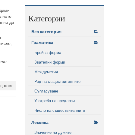
одими
Категории
елното
илно да
Без категория
и
Граматика
число,
Бройна форма
ите
Звателни форми
Междуметия
Род на съществителните
щ пост
Съгласуване
Употреба на предлози
Число на съществителните
Лексика
Значение на думите