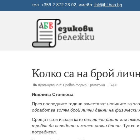
тел. +359 2 872 23 02; имейл:
ibl@ibl.bas.bg
Колко са на брой лич
публикувано в:
Бройна форма
,
Граматика
|
0
Ивелина Стоянова
През последните години зачестяват новините за зло
обработва голям брой лични данни на физически 
Срещат се и изрази като
две лични данни
или
някол
трябва да въведете няколко лични данни
. Тук се 
потребител.