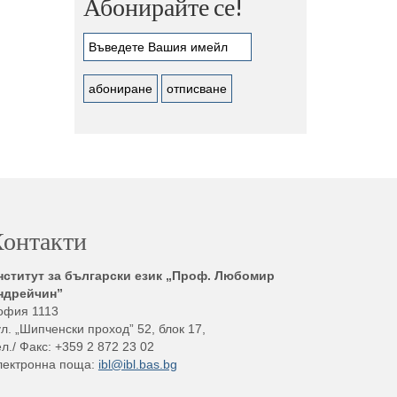
Абонирайте се!
онтакти
нститут за български език „Проф. Любомир
ндрейчин”
офия 1113
л. „Шипченски проход” 52, блок 17,
л./ Факс: +359 2 872 23 02
лектронна поща:
ibl@ibl.bas.bg