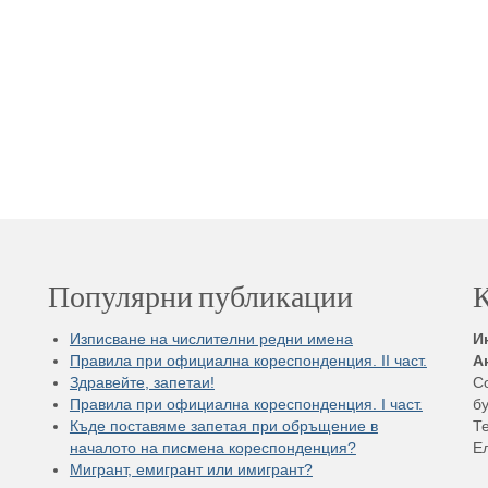
Популярни публикации
К
Изписване на числителни редни имена
И
Правила при официална кореспонденция. II част.
А
Здравейте, запетаи!
С
Правила при официална кореспонденция. I част.
бу
Къде поставяме запетая при обръщение в
Те
началото на писмена кореспонденция?
Е
Мигрант, емигрант или имигрант?