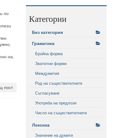
и по
Категории
 тези
Без категория
ален
Граматика
ужно,
Бройна форма
но на,
Звателни форми
Междуметия
Род на съществителните
щ пост
Съгласуване
Употреба на предлози
Число на съществителните
Лексика
Значение на думите