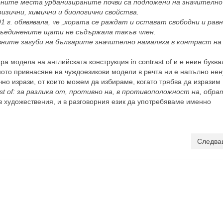
ените места урбанизираните почви са подложени на значително
изични, химични и биологични свойства.
1 г. обявявала, че „хората се раждат и остават свободни и равн
Съединените щати не съдържала такъв член.
ните загуби на българите значително намаляха в контраст на
ра модела на английската конструкция in contrast of и е неин букв
чното привнасяне на чуждоезикови модели в речта ни е напълно нен
но изрази, от които можем да избираме, когато трябва да изразим
ast of: за разлика от, противно на, в
противоположност на, обрат
и в художествения, и в разговорния език да употребяваме именно
Следва