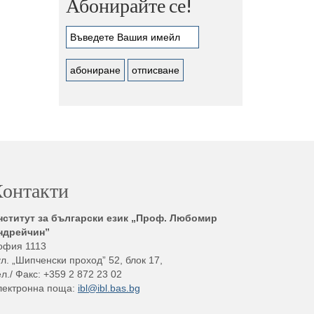
Абонирайте се!
онтакти
нститут за български език „Проф. Любомир
ндрейчин”
офия 1113
л. „Шипченски проход” 52, блок 17,
л./ Факс: +359 2 872 23 02
лектронна поща:
ibl@ibl.bas.bg