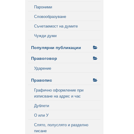
Пароними
Словообразуване
Съчетаемост на думите
Чужди думи
Популярни публикации
Правоговор
Ударение
Правопис
Графично оформление при
изписване на адрес и час
Дублети
О или У
Слято, полуслято и разделно
писане