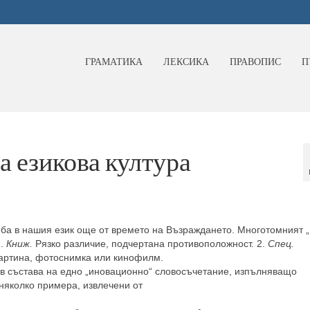
ГРАМАТИКА
ЛЕКСИКА
ПРАВОПИС
П
а езикова култура
еба в нашия език още от времето на Възраждането. Многотомният 
1.
Книж.
Рязко различие, подчертана противоположност. 2.
Спец.
картина, фотоснимка или кинофилм.
 в състава на едно „иновационно“ словосъчетание, изпълняващо
 няколко примера, извлечени от