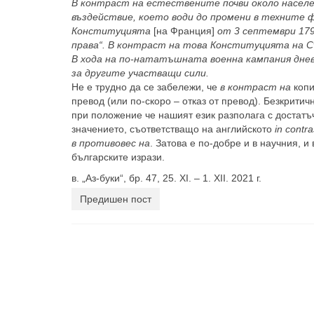
В контраст на естествените почви около насел
въздействие, което води до промени в техните ф
Конституцията
[на Франция]
от 3 септември 179
права“. В контраст на това Конституцията на 
В хода на по-нататъшната военна кампания днев
за другите участващи сили.
Не е трудно да се забележи, че
в контраст на
копи
превод (или по-скоро – отказ от превод). Безкрити
при положение че нашият език разполага с достатъч
значението, съответстващо на английското
in contr
в противовес на
. Затова е по-добре и в научния, 
българските изрази.
в. „Аз-буки“, бр. 47, 25. XI. – 1. XII. 2021 г.
Предишен пост