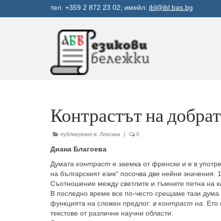
тел. +359 2 872 23 02; имейл:
ibl@ibl.bas.bg
Контрастът на добрат
публикувано в:
Лексика
|
0
Диана Благоева
Думата
контраст
е заемка от френски и е в употр
на българският език“ посочва две нейни значения: 
Съотношение между светлите и тъмните петна на 
В последно време все по-често срещаме тази дума
функцията на сложен предлог:
в контраст на
. Ето
текстове от различни научни области: