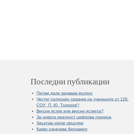
Последни публикации
Питам дали задавам въпрос
Честит патронен празник на учениците от 126.
СОУ „П. Ю. Тодоров“!
Вкусни ястия или вкусни ястиета?
За новата реалност цифрова граница
Хвъргам и/или хвърлям
Какво означава биохакинг