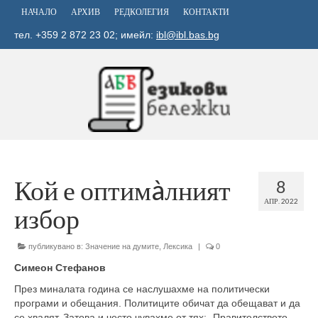
НАЧАЛО
АРХИВ
РЕДКОЛЕГИЯ
КОНТАКТИ
тел. +359 2 872 23 02; имейл:
ibl@ibl.bas.bg
Кой е оптимàлният
8
АПР. 2022
избор
публикувано в:
Значение на думите
,
Лексика
|
0
Симеон Стефанов
През миналата година се наслушахме на политически
програми и обещания. Политиците обичат да обещават и да
се хвалят. Затова и често чувахме от тях: „Правителството