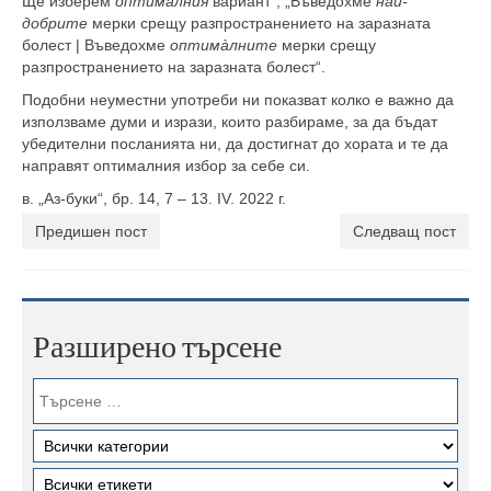
Ще изберем
оптимàлния
вариант“, „Въведохме
най-
добрите
мерки срещу разпространението на заразната
болест | Въведохме
оптимàлните
мерки срещу
разпространението на заразната болест“.
Подобни неуместни употреби ни показват колко е важно да
използваме думи и изрази, които разбираме, за да бъдат
убедителни посланията ни, да достигнат до хората и те да
направят оптималния избор за себе си.
в. „Аз-буки“, бр. 14, 7 – 13. IV. 2022 г.
Предишен пост
Следващ пост
Разширено търсене