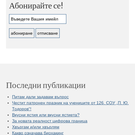
Абонирайте се!
Последни публикации
Питам дали задавам въпрос
Честит патронен празник на учениците от 126. СОУ „П. Ю.
Тодоров“!
Вкусни ястия или вкусни ястиета?
За новата реалност цифрова граница
Хвъргам и/или хвърлям
Какво означава биохакинг