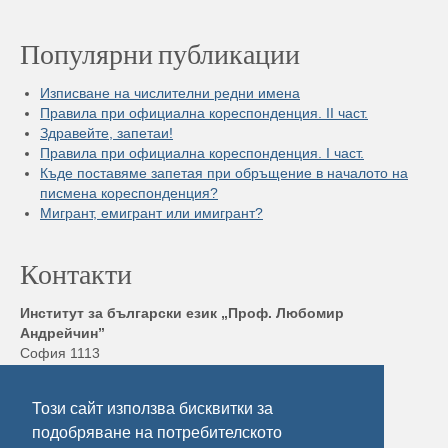
Популярни публикации
Изписване на числителни редни имена
Правила при официална кореспонденция. II част.
Здравейте, запетаи!
Правила при официална кореспонденция. I част.
Къде поставяме запетая при обръщение в началото на
писмена кореспонденция?
Мигрант, емигрант или имигрант?
Контакти
Институт за български език „Проф. Любомир
Андрейчин”
София 1113
бул. „Шипченски проход” 52, блок 17,
Тел./ Факс: +359 2 872 23 02
Този сайт използва бисквитки за
Електронна поща:
ibl@ibl.bas.bg
подобряване на потребителското