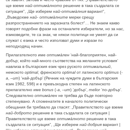
ще вземе
най-оптимàлното
решение в така създалата се
ситуация“, „Ще изберем
най-оптимàлния
вариант“,
„Въведохме
най- оптимàлните
мерки срещу
разпространението на заразната болест“… Не знаем какво
говорят подобни фрази на останалите избиратели, но за нас,
езиковедите, те са знак, че някои политици не умеят да си
служат с езика и често използват думи и изрази по
неподходящ начин.
Прилагателното име
оптимàлен
‘най-благоприятен, най-
добър; който най-много съответства на желаните условия’
навлиза в българския език чрез руското
оптимальный
,
немското
optimal
, френското
optimal
от латинското
optimus
(-
a
, –
um
) ‘най-добър’ (Речник на чуждите думи в българския
език 1982, 598) и е превъзходна степен на латинското
прилагателно име
bonus
(-
a
, –
um
) ‘добър’,
melior
‘по-добър’.
Следователно
оптимàлен
не трябва да бъде повторно
степенувано. А споменатите в началото политически
обещания би трябвало да гласят: „Правителството ще вземе
най-доброто
решение в така създалата се ситуация |
Правителството ще вземе
оптимàлното
решение в така
създалата се ситуация“, „Ще изберем
най-добрия
вариант |