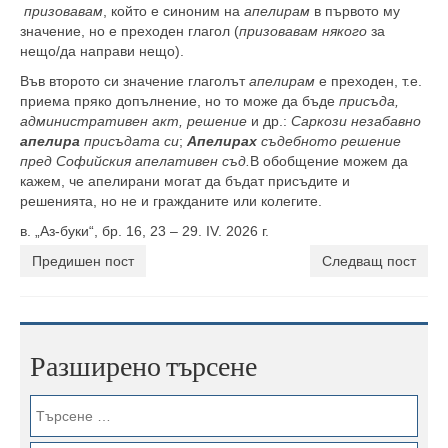
призовавам
, който е синоним на
апелирам
в първото му
значение, но е преходен глагол (
призовавам някого
за
нещо/да направи нещо).
Във второто си значение глаголът
апелирам
е преходен, т.е.
приема пряко допълнение, но то може да бъде
присъда,
административен акт, решение
и др.:
Саркози незабавно
апелира
присъдата си
;
Апелирах
съдебното решение
пред Софийския апелативен съд.
В обобщение можем да
кажем, че апелирани могат да бъдат присъдите и
решенията, но не и гражданите или колегите.
в. „Аз-буки“, бр. 16, 23 – 29. IV. 2026 г.
Предишен пост
Следващ пост
Разширено търсене