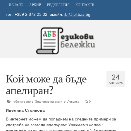
НАЧАЛО
АРХИВ
РЕДКОЛЕГИЯ
КОНТАКТИ
тел. +359 2 872 23 02; имейл:
ibl@ibl.bas.bg
Кой може да бъде
24
АПР. 2026
апелиран?
публикувано в:
Значение на думите
,
Лексика
|
0
Ивелина Стоянова
В интернет можем да попаднем на следните примери за
употреба на глагола
апелирам
:
Уважаеми колеги,
апелирам
ви за повече професионализъм!
;
Апелираме