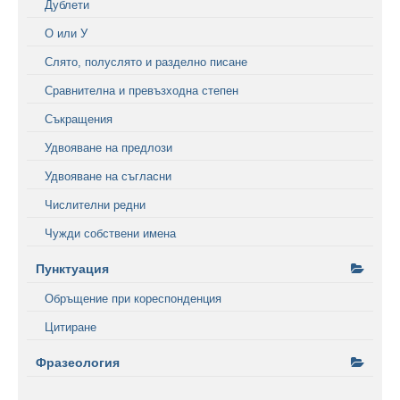
Дублети
О или У
Слято, полуслято и разделно писане
Сравнителна и превъзходна степен
Съкращения
Удвояване на предлози
Удвояване на съгласни
Числителни редни
Чужди собствени имена
Пунктуация
Обръщение при кореспонденция
Цитиране
Фразеология