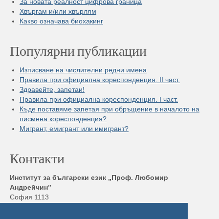
За новата реалност цифрова граница
Хвъргам и/или хвърлям
Какво означава биохакинг
Популярни публикации
Изписване на числителни редни имена
Правила при официална кореспонденция. II част.
Здравейте, запетаи!
Правила при официална кореспонденция. I част.
Къде поставяме запетая при обръщение в началото на
писмена кореспонденция?
Мигрант, емигрант или имигрант?
Контакти
Институт за български език „Проф. Любомир
Андрейчин”
София 1113
бул. „Шипченски проход” 52, блок 17,
Тел./ Факс: +359 2 872 23 02