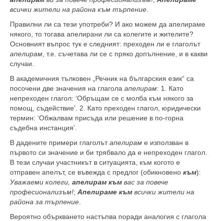
всички жители на района към търпение
.
Правилни ли са тези употреби? И ако можем да апелираме
някого, то тогава апелирани ли са колегите и жителите?
Основният въпрос тук е следният: преходен ли е глаголът
апелирам
, т.е. съчетава ли се с пряко допълнение, и в какви
случаи.
В академичния тълковен „Речник на българския език“ са
посочени две значения на глагола
апелирам
: 1. Като
непреходен глагол: ‘Обръщам се с молба към някого за
помощ, съдействие’. 2. Като преходен глагол, юридически
термин: ‘Обжалвам присъда или решение в по-горна
съдебна инстанция’.
В дадените примери глаголът
апелирам
е използван в
първото си значение и би трябвало да е непреходен глагол.
В тези случаи участникът в ситуацията, към когото е
отправен апелът, се въвежда с предлог (обикновено
към
):
Уважаеми колеги,
апелирам към
вас за повече
професионализъм!
;
Апелираме към
всички жители на
района за търпение
.
Вероятно объркването настъпва поради аналогия с глагола