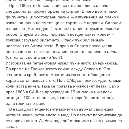
През 1905 г. в Пенсилвания се отваря едно салонче
специално за прожектиране на филми. В него въртят къси
филмчета и „илюстрирани песни“ – изпълнения на пиано и
вокал, на фона на сменящи се картинки с надписи. Салонът
е наречен „Никелодеон“, като съчетание от думите
никел
и
одеон
. С думата
никел
наричали петцентовите монети –
толкова струвало билетчето.
Одеон
пък бил термин,
наследен от Античността. В древна Спарта провеждали
поетични и певчески състезания на място, наречено
одеон
(от глагол със значение ‘пея’).
Историята на петцентовия никел пък е чисто американска.
По време на Гражданската война между Севера и Юга
златните и сребърните монети изчезват от обращение –
хората се запасяват с тях. Но в САЩ се произвеждат големи
количества никел. Така се появява никеловият петак. Само
през 1866 в САЩ са произведени 15 милиона никелови
петаци – 100 пъти повече, отколкото сребърните петаци
една година по-рано.
В наши дни петцентовите монети съдържат само една
четвърт никел, останалото е мед. Но петакът продължава да
се нарича никел. А „Никелодеон“ става име на телевизионен
канал.