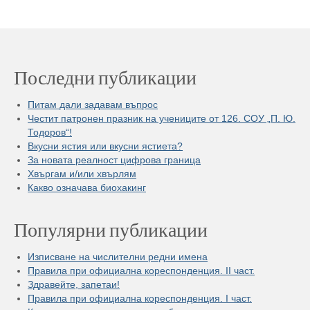
Последни публикации
Питам дали задавам въпрос
Честит патронен празник на учениците от 126. СОУ „П. Ю.
Тодоров“!
Вкусни ястия или вкусни ястиета?
За новата реалност цифрова граница
Хвъргам и/или хвърлям
Какво означава биохакинг
Популярни публикации
Изписване на числителни редни имена
Правила при официална кореспонденция. II част.
Здравейте, запетаи!
Правила при официална кореспонденция. I част.