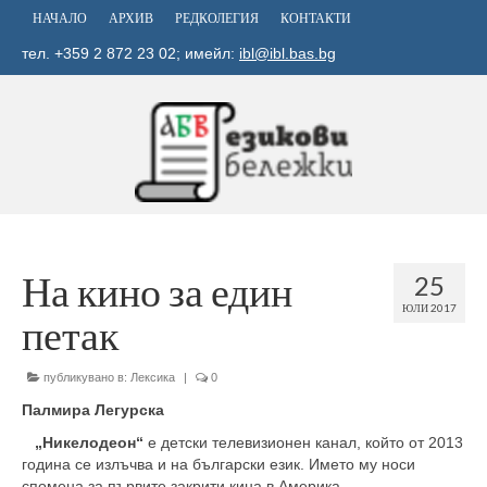
НАЧАЛО
АРХИВ
РЕДКОЛЕГИЯ
КОНТАКТИ
тел. +359 2 872 23 02; имейл:
ibl@ibl.bas.bg
На кино за един
25
ЮЛИ 2017
петак
публикувано в:
Лексика
|
0
Палмира Легурска
„Никелодеон“
е детски телевизионен канал, който от 2013
година се излъчва и на български език. Името му носи
спомена за първите закрити кина в Америка.