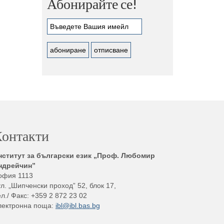
Абонирайте се!
онтакти
нститут за български език „Проф. Любомир
ндрейчин”
офия 1113
л. „Шипченски проход” 52, блок 17,
л./ Факс: +359 2 872 23 02
лектронна поща:
ibl@ibl.bas.bg