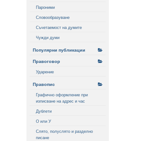
Пароними
Словообразуване
Съчетаемост на думите
Чужди думи
Популярни публикации
Правоговор
Ударение
Правопис
Графично оформление при
изписване на адрес и час
Дублети
О или У
Слято, полуслято и разделно
писане