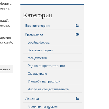
а форма.
новена
Категории
знацИ,
лкова,
Без категория
Граматика
гарския
ма синА,
Бройна форма
Звателни форми
Междуметия
Род на съществителните
щ пост
Съгласуване
Употреба на предлози
Число на съществителните
Лексика
Значение на думите