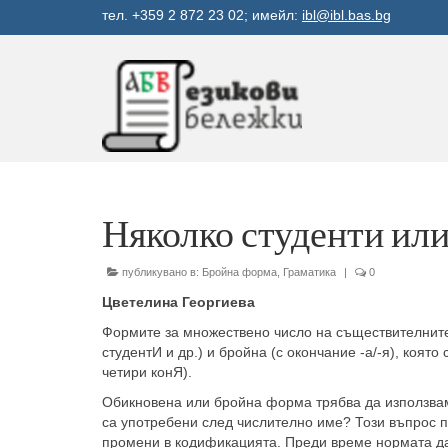
тел. +359 2 872 23 02; имейл:
ibl@ibl.bas.bg
Няколко студенти или
публикувано в:
Бройна форма
,
Граматика
|
0
Цветелина Георгиева
Формите за множествено число на съществителните 
студентИ и др.) и бройна (с окончание -а/-я), коят
четири конЯ).
Обикновена или бройна форма трябва да използвам
са употребени след числително име? Този въпрос п
промени в кодификацията. Преди време нормата д