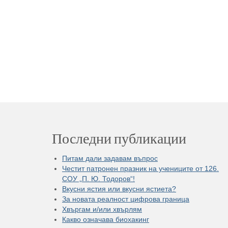
Последни публикации
Питам дали задавам въпрос
Честит патронен празник на учениците от 126.
СОУ „П. Ю. Тодоров“!
Вкусни ястия или вкусни ястиета?
За новата реалност цифрова граница
Хвъргам и/или хвърлям
Какво означава биохакинг