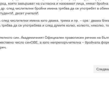
род, които завършват на съгласна и назовават лица, нямат бройн
 и др. след числителни бройни имена трябва да се употребят в обик
тудентИ, десет учителИ.
след числителни имена като двама, трима и пр. – срв.: двама бли
рябва да се употребява и след думите колко, колкото, няколко, то
телното син. Академичният Официален правописен речник на бъл
ожествено число синОВЕ, а като непрепоръчителна – бройната фор
реч.
Следва