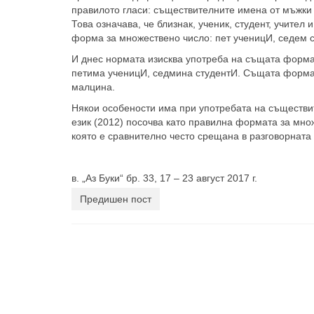
правилото гласи: съществителните имена от мъжки 
Това означава, че близнак, ученик, студент, учител
форма за множествено число: пет ученицИ, седем с
И днес нормата изисква употреба на същата форма 
петима ученицИ, седмина студентИ. Същата форма т
малцина.
Някои особености има при употребата на съществи
език (2012) посочва като правилна формата за мн
която е сравнително често срещана в разговорната 
в. „Аз Буки“ бр. 33, 17 – 23 август 2017 г.
Предишен пост