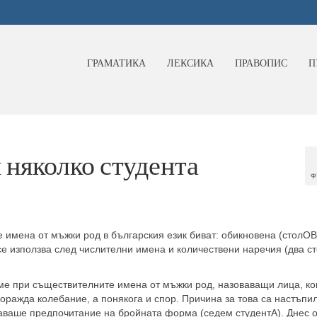
ГРАМАТИКА
ЛЕКСИКА
ПРАВОПИС
П
 няколко студента
Ф
имена от мъжки род в българския език биват: обикновена (столОВ
о се използва след числителни имена и количествени наречия (два с
е при съществителните имена от мъжки род, назоваващи лица, ког
оражда колебание, а понякога и спор. Причина за това са настъпи
аваше предпочитание на бройната форма (седем студентА). Днес 