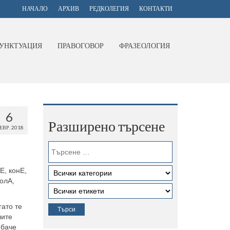
НАЧАЛО
АРХИВ
РЕДКОЛЕГИЯ
КОНТАКТИ
УНКТУАЦИЯ
ПРАВОГОВОР
ФРАЗЕОЛОГИЯ
6
Разширено търсене
ЕВР. 2018
Е, конЕ,
толА,
ато те
лите
обаче