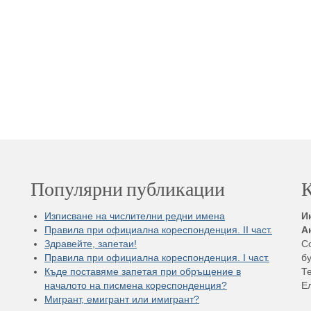
Популярни публикации
К
Изписване на числителни редни имена
И
Правила при официална кореспонденция. II част.
А
Здравейте, запетаи!
С
Правила при официална кореспонденция. I част.
бу
Къде поставяме запетая при обръщение в
Те
началото на писмена кореспонденция?
Е
Мигрант, емигрант или имигрант?