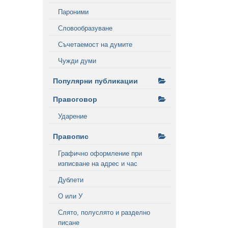
Пароними
Словообразуване
Съчетаемост на думите
Чужди думи
Популярни публикации
Правоговор
Ударение
Правопис
Графично оформление при
изписване на адрес и час
Дублети
О или У
Слято, полуслято и разделно
писане