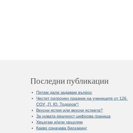
Последни публикации
Питам дали задавам въпрос
Честит патронен празник на учениците от 126.
СОУ „П. Ю. Тодоров“!
Вкусни ястия или вкусни ястиета?
За новата реалност цифрова граница
Хвъргам и/или хвърлям
Какво означава биохакинг