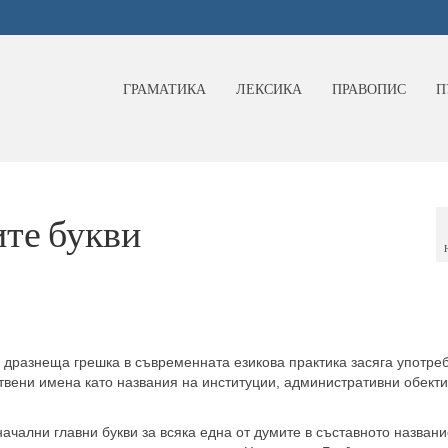
ГРАМАТИКА
ЛЕКСИКА
ПРАВОПИС
П
ите букви
дразнеща грешка в съвременната езикова практика засяга употре
ствени имена като названия на институции, административни обекти
ачални главни букви за всяка една от думите в съставното названи