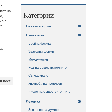
На
лтат на
Категории
о,
мо с
на
Без категория
Граматика
Бройна форма
та
,
Звателни форми
Междуметия
Род на съществителните
Съгласуване
щ пост
Употреба на предлози
Число на съществителните
Лексика
Значение на думите