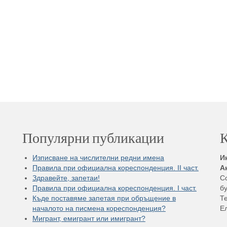
Популярни публикации
К
Изписване на числителни редни имена
И
Правила при официална кореспонденция. II част.
А
Здравейте, запетаи!
С
Правила при официална кореспонденция. I част.
бу
Къде поставяме запетая при обръщение в
Те
началото на писмена кореспонденция?
Е
Мигрант, емигрант или имигрант?