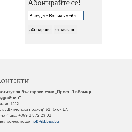
Абонирайте се!
онтакти
нститут за български език „Проф. Любомир
ндрейчин”
офия 1113
л. „Шипченски проход” 52, блок 17,
л./ Факс: +359 2 872 23 02
лектронна поща:
ibl@ibl.bas.bg