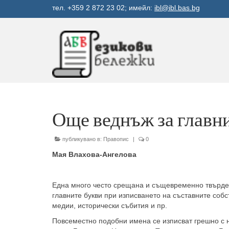
тел. +359 2 872 23 02; имейл:
ibl@ibl.bas.bg
Още веднъж за главн
публикувано в:
Правопис
|
0
Мая Влахова-Ангелова
Една много често срещана и същевременно твърде 
главните букви при изписването на съставните соб
медии, исторически събития и пр.
Повсеместно подобни имена се изписват грешно с н