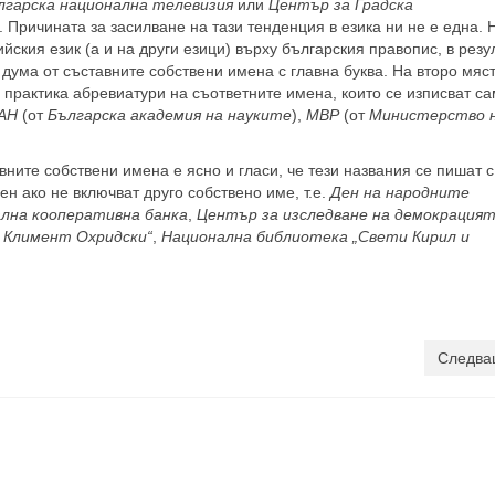
лгарска национална телевизия
или
Център за Градска
. Причината за засилване на тази тенденция в езика ни не е една. 
ския език (а и на други езици) върху българския правопис, в резу
 дума от съставните собствени имена с главна буква. На второ мяст
 практика абревиатури на съответните имена, които се изписват са
АН
(от
Българска академия на науките
),
МВР
(от
Министерство 
вните собствени имена е ясно и гласи, че тези названия се пишат с
ен ако не включват друго собствено име, т.е.
Ден на народните
лна кооперативна банка
,
Център за изследване на демокрация
 Климент Охридски“
,
Национална библиотека „Свети Кирил и
Следва