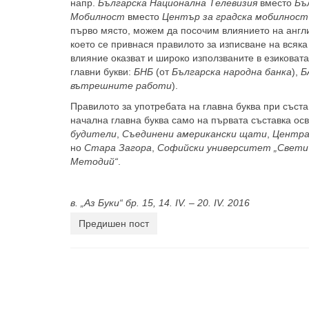
напр.
Българска Национална Телевизия
вместо
Бъ
Мобилност
вместо
Център за градска мобилност
първо място, можем да посочим влиянието на англий
което се привнася правилото за изписване на всяка
влияние оказват и широко използваните в езиковата
главни букви:
БНБ
(от
Българска народна банка
),
Б
вътрешните работи
).
Правилото за употребата на главнa буква при съста
начална главна буква само на първата съставка осв
будители
,
Съединени американски щати
,
Центра
но
Стара Загора
,
Софийски университет „Свети
Методий“
.
в. „Аз Буки“ бр. 15, 14. IV. – 20. IV. 2016
Предишен пост