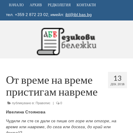
НАЧАЛО
АРХИВ
РЕДКОЛЕГИЯ
КОНТАКТИ
тел. +359 2 872 23 02; имейл:
ibl@ibl.bas.bg
От време на време
13
ДЕК. 2018
пристигам навреме
публикувано в:
Правопис
|
0
Ивелина Стоянова
Чудили ли сте се дали се пише
от горе
или
отгоре
,
на
време
или
навреме
,
до сега
или
досега
,
до край
или
докрай
?