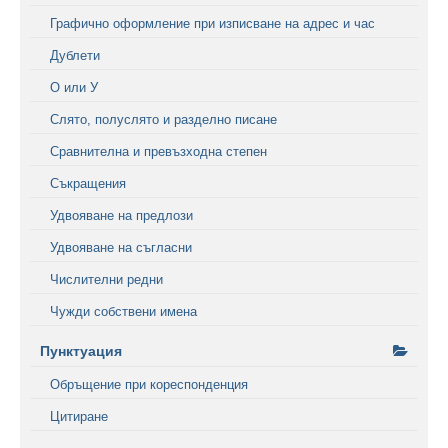
Графично оформление при изписване на адрес и час
Дублети
О или У
Слято, полуслято и разделно писане
Сравнителна и превъзходна степен
Съкращения
Удвояване на предлози
Удвояване на съгласни
Числителни редни
Чужди собствени имена
Пунктуация
Обръщение при кореспонденция
Цитиране