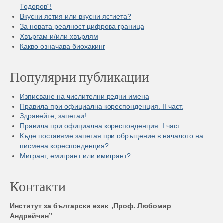
Тодоров“!
Вкусни ястия или вкусни ястиета?
За новата реалност цифрова граница
Хвъргам и/или хвърлям
Какво означава биохакинг
Популярни публикации
Изписване на числителни редни имена
Правила при официална кореспонденция. II част.
Здравейте, запетаи!
Правила при официална кореспонденция. I част.
Къде поставяме запетая при обръщение в началото на
писмена кореспонденция?
Мигрант, емигрант или имигрант?
Контакти
Институт за български език „Проф. Любомир
Андрейчин”