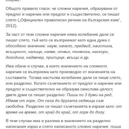
Общото правило гласи, че сложни наречия, образувани от
предлог и наречие или предлог и съществително, се пишат
слято („Официален правописен речник на българския език“,
2012).
За част от тези сложни наречия няма колебание дали се
пишат слято, тъй като се възприемат като една дума с
обособено значение:
наум
,
начело
,
предвид
,
наистина
,
всъщност
,
налице
,
наяве
,
отвън
,
понякога
,
наскоро
,
догодина
,
надвечер
,
присърце
,
вкъщи
и др
.
Има обаче и случаи, в които значението на сложното
наречие се възприема като производно от значенията на
съставките. Тогава настъпва колебание дали се пише слято,
или разделно. Когато съчетанието от предлог и наречие или
предлог и съществително не образува смислова цялост,
двете думи се пишат разделно:
Пиша по 3 думи на ред
,
Идвам от горе
,
От сега до другата седмица съм
свободна
. Разделно се пишат съчетанията в изрази като:
от
време на време
,
от край до край
,
от горе до долу
.
В тези случаи има и разлика в значението на разделно
написания израз и слято написаното сложно наречие:
пиша