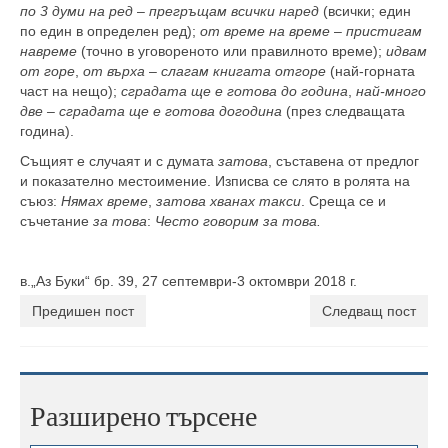
по 3 думи на ред
–
прегръщам всички наред
(всички; един
по един в определен ред);
от време на време
–
пристигам
навреме
(точно в уговореното или правилното време);
идвам
от горе
,
от върха
–
слагам книгата отгоре
(най-горната
част на нещо);
сградата ще е готова до година
,
най-много
две – сградата ще е готова догодина
(през следващата
година).
Същият е случаят и с думата
затова
, съставена от предлог
и показателно местоимение. Изписва се слято в ролята на
съюз:
Нямах време
,
затова хванах такси
. Среща се и
съчетание
за това
:
Често говорим за това.
в.„Аз Буки“ бр. 39, 27 септември-3 октомври 2018 г.
Предишен пост
Следващ пост
Разширено търсене