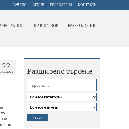
НАЧАЛО
АРХИВ
РЕДКОЛЕГИЯ
КОНТАКТИ
УНКТУАЦИЯ
ПРАВОГОВОР
ФРАЗЕОЛОГИЯ
22
Разширено търсене
МАЙ 2026
на
ето
овни
речения;