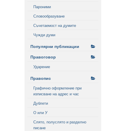
Пароними
Словообразуване
Съчетаемост на думите
Чужди думи
Популярни публикации
Правоговор
Ударение
Правопис
Графично оформление при
изписване на адрес и час
Дублети
О или У
Слято, полуслято и разделно
писане