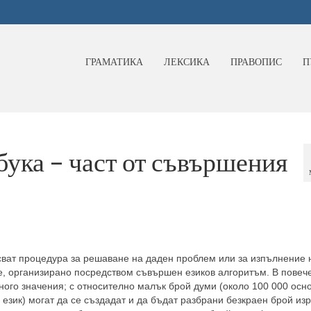
ГРАМАТИКА
ЛЕКСИКА
ПРАВОПИС
П
бука – част от съвършения
сват процедура за решаване на даден проблем или за изпълнение 
е, организирано посредством съвършен езиков алгоритъм. В повеч
ного значения; с относително малък брой думи (около 100 000 осн
език) могат да се създадат и да бъдат разбрани безкраен брой из