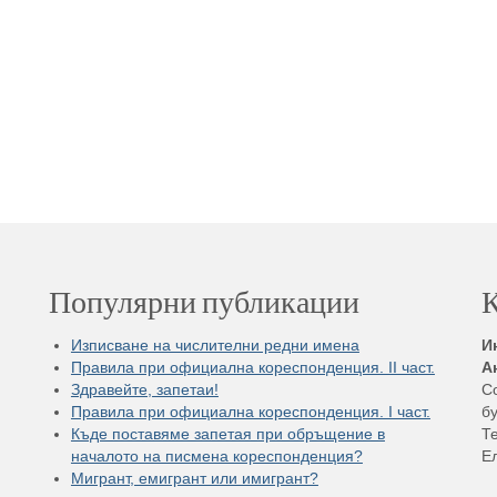
Популярни публикации
К
Изписване на числителни редни имена
И
Правила при официална кореспонденция. II част.
А
Здравейте, запетаи!
С
Правила при официална кореспонденция. I част.
бу
Къде поставяме запетая при обръщение в
Те
началото на писмена кореспонденция?
Е
Мигрант, емигрант или имигрант?