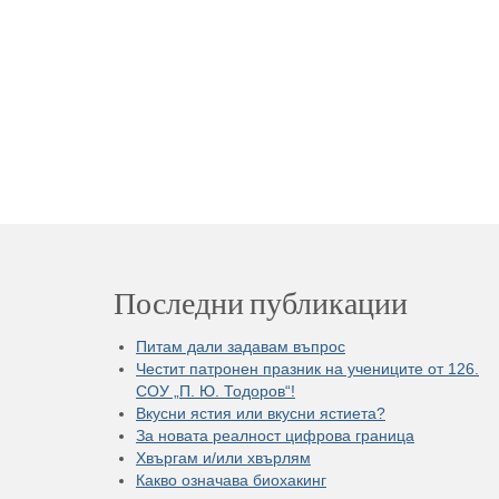
Последни публикации
Питам дали задавам въпрос
Честит патронен празник на учениците от 126.
СОУ „П. Ю. Тодоров“!
Вкусни ястия или вкусни ястиета?
За новата реалност цифрова граница
Хвъргам и/или хвърлям
Какво означава биохакинг