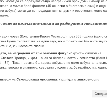
авки могат да се образуват също неограничен брой думи (макар че 
акрая, с малък брой фонеми (45 основни в българския език) и още 
ка азбука) могат да се предадат всички думи и изречения, които са
иваме.
-лесно да изследваме езика и да разбираме и описваме н
е един човек (Константин-Кирил Философ) през 863 година (както с
сяка буква съответства на един звук, но и фонетично близките звуко
вите
к
,
г
,
х
и носовите гласни.
ата, са изградени от три основни фигури:
кръст – символ на
 Светата Троица, и кръг – знак за безкрайността и вечността (Ваня
3 – 34). Така, първата българска азбука е не само азбуката на съ
ика, вярата и знанието, свързани с идеята за безкрайността, един
имвол на българската просвета, култура и книжовност.
Следва