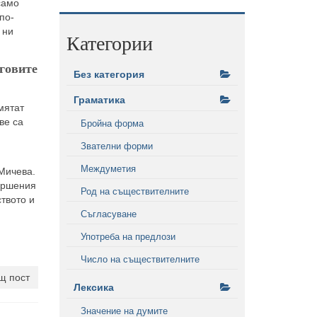
само
по-
 ни
Категории
еговите
Без категория
Граматика
мятат
ве са
Бройна форма
Звателни форми
Междуметия
 Мичева.
вършения
Род на съществителните
ството и
Съгласуване
Употреба на предлози
Число на съществителните
щ пост
Лексика
Значение на думите