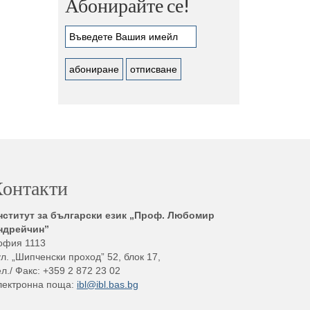
Абонирайте се!
онтакти
нститут за български език „Проф. Любомир
ндрейчин”
офия 1113
л. „Шипченски проход” 52, блок 17,
л./ Факс: +359 2 872 23 02
лектронна поща:
ibl@ibl.bas.bg