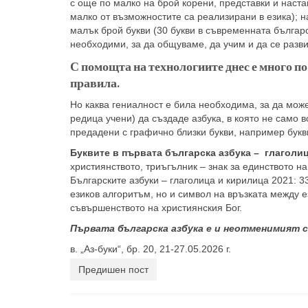
с още по малко на брой корени, представки и наст
малко от възможностите са реализирани в езика); н
малък брой букви (30 букви в съвременната българс
необходими, за да общуваме, да учим и да се разв
С помощта на технологиите днес е много по
правила.
Но каква гениалност е била необходима, за да мож
редица учени) да създаде азбука, в която не само в
предадени с графично близки букви, например бук
Буквите в първата българска азбука – глаголиц
християнството, триъгълник – знак за единството на
Българските азбуки – глаголица и кирилица 2021: 3
езиков алгоритъм, но и символ на връзката между ез
съвършенството на християнския Бог.
Първата българска азбука е и неотменимият с
в. „Аз-буки“, бр. 20, 21-27.05.2026 г.
Предишен пост