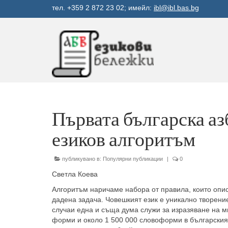
тел. +359 2 872 23 02; имейл:
ibl@ibl.bas.bg
Първата българска аз
езиков алгоритъм
публикувано в:
Популярни публикации
|
0
Светла Коева
Алгоритъм наричаме набора от правила, които опи
дадена задача. Човешкият език е уникално творени
случаи една и съща дума служи за изразяване на м
форми и около 1 500 000 словоформи в българския 