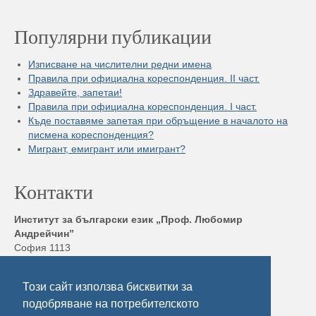
Популярни публикации
Изписване на числителни редни имена
Правила при официална кореспонденция. II част.
Здравейте, запетаи!
Правила при официална кореспонденция. I част.
Къде поставяме запетая при обръщение в началото на
писмена кореспонденция?
Мигрант, емигрант или имигрант?
Контакти
Институт за български език „Проф. Любомир
Андрейчин”
София 1113
бул. „Шипченски проход” 52, блок 17,
Тел./ Факс: +359 2 872 23 02
Този сайт използва бисквитки за
Електронна поща:
ibl@ibl.bas.bg
подобряване на потребителското