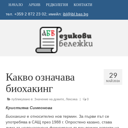
НАЧАЛО
АРХИВ
РЕДКОЛЕГИЯ
КОНТАКТИ
тел. +359 2 872 23 02; имейл:
ibl@ibl.bas.bg
Какво означава
29
МАЙ 2026
биохакинг
публикувано в:
Значение на думите
,
Лексика
|
0
Кристияна Симеонова
Биохакинг
е относително нов термин. За първи път се
употребява в САЩ през 1988 г. Опростено казано, става
дума за целенасочено фокусиране върху всички аспекти на