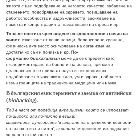
живота с цел подобряване на неговото качество, забавяне на
стареенето, подобряване на здравето, повишаване на
работоспособността и издръжливостта, засилване на
паметта и концентрацията, намаляване на стреса и пр.
Това се постига чрез водене на здравословен начин на
живот,
отказване от лоши навици, балансирано хранене,
физическа активност, осигуряване на организма на
достатъчно сън и почивка и др.
По-
формално
биохакингът
може да се определи като
експериментиране на биологична основа, при което
целенасочено се прилагат наука и технологии за
подобряване на човешкото тяло, ум и здраве, най-често
извън границите на традиционна медицина или наука.
В българския език терминът е заемка от английски
(
biohacking
).
Той е част от поредица англицизми, които се използват
по-широко или по-тясно в езика:
маркетинг
,
аутсорсинг ‘
възлагане на определени дейности
на външен изпълнител’,
скрининг
‘медицински изследвания
за ранно откриване на