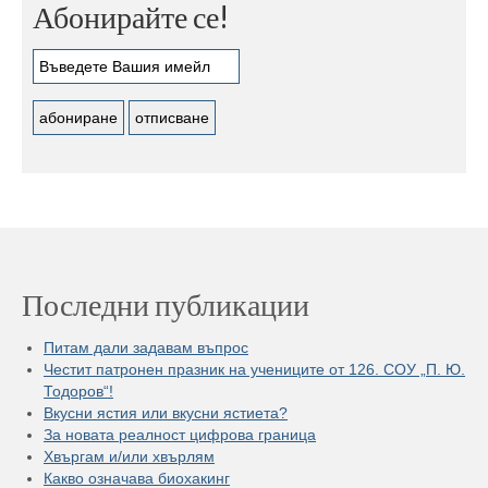
Абонирайте се!
Последни публикации
Питам дали задавам въпрос
Честит патронен празник на учениците от 126. СОУ „П. Ю.
Тодоров“!
Вкусни ястия или вкусни ястиета?
За новата реалност цифрова граница
Хвъргам и/или хвърлям
Какво означава биохакинг