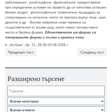
заболявания’,
уиндсърфинг
,
франчайзинг ‘
предоставяне
при определени условия на правото да се използва успешен
бизнес модел’,
фотолифтинг
‘козметична процедура за
стимулиране на колагена, която се прилага върху лице, шия,
деколте и др.’. Всички изброени нови термини са
съществителни от мъжки род, които нямат множествено
число и бройна форма.
Единствените им форми са
членуваните форми с пълен и кратък член.
в. „Аз-буки“, бр. 21, 28.05-03.06.2026 г.
Предишен пост
Следващ пост
Разширено търсене