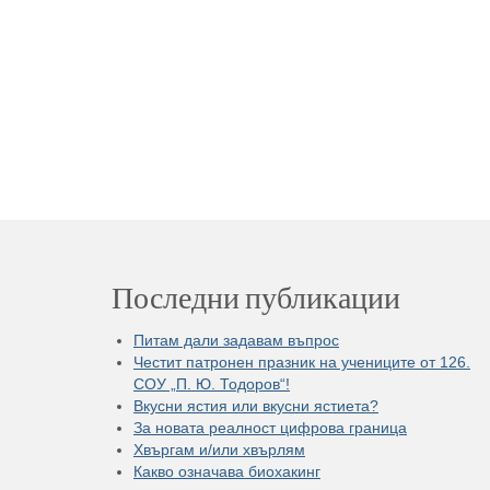
Последни публикации
Питам дали задавам въпрос
Честит патронен празник на учениците от 126.
СОУ „П. Ю. Тодоров“!
Вкусни ястия или вкусни ястиета?
За новата реалност цифрова граница
Хвъргам и/или хвърлям
Какво означава биохакинг