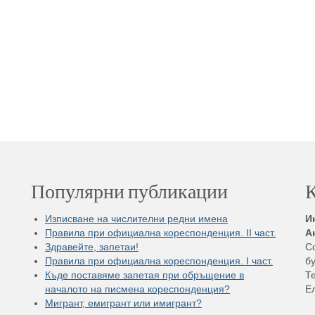
Популярни публикации
К
Изписване на числителни редни имена
И
Правила при официална кореспонденция. II част.
А
Здравейте, запетаи!
С
Правила при официална кореспонденция. I част.
бу
Къде поставяме запетая при обръщение в
Те
началото на писмена кореспонденция?
Е
Мигрант, емигрант или имигрант?