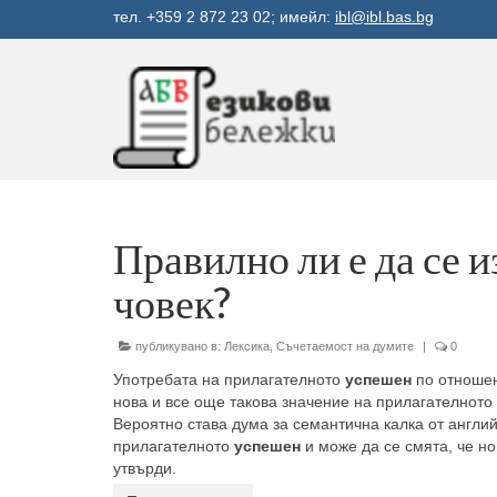
тел. +359 2 872 23 02; имейл:
ibl@ibl.bas.bg
Правилно ли е да се и
човек?
публикувано в:
Лексика
,
Съчетаемост на думите
|
0
Употребата на прилагателното
успешен
по отноше
нова и все още такова значение на прилагателното
Вероятно става дума за семантична калка от англи
прилагателното
успешен
и може да се смята, че но
утвърди.