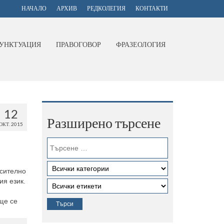
НАЧАЛО
АРХИВ
РЕДКОЛЕГИЯ
КОНТАКТИ
УНКТУАЦИЯ
ПРАВОГОВОР
ФРАЗЕОЛОГИЯ
12
Разширено търсене
ОКТ. 2015
осително
ия език.
 ще се