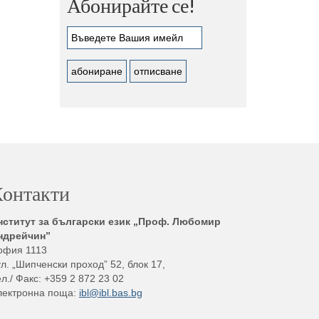
Абонирайте се!
онтакти
нститут за български език „Проф. Любомир
ндрейчин”
офия 1113
л. „Шипченски проход” 52, блок 17,
л./ Факс: +359 2 872 23 02
лектронна поща:
ibl@ibl.bas.bg