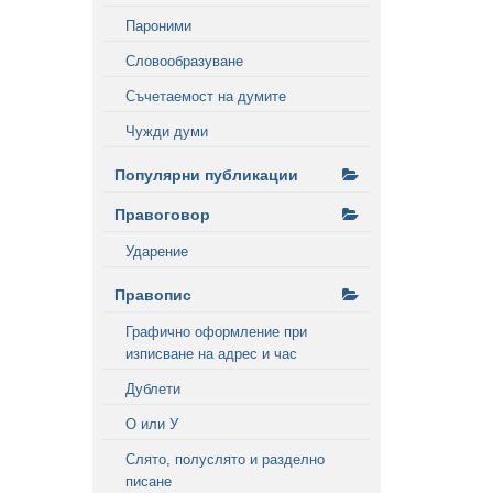
Пароними
Словообразуване
Съчетаемост на думите
Чужди думи
Популярни публикации
Правоговор
Ударение
Правопис
Графично оформление при
изписване на адрес и час
Дублети
О или У
Слято, полуслято и разделно
писане