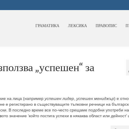
ГРАМАТИКА
ЛЕКСИКА
ПРАВОПИС
П
зползва „успешен“ за
ние на лица (например
успешен лидер
,
успешен мениджър
) е отн
 не е регистирано в съществуващите тълковни речници на българск
йски. В последно време все по-често срещаме подобни употреби на
вото значение ‘който постига успехи в някаква област или дейност’