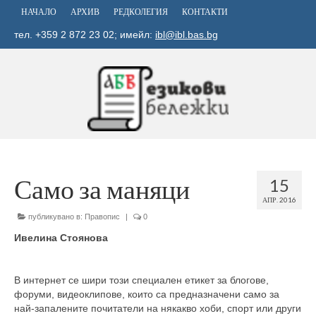
НАЧАЛО
АРХИВ
РЕДКОЛЕГИЯ
КОНТАКТИ
тел. +359 2 872 23 02; имейл:
ibl@ibl.bas.bg
Само за маняци
15
АПР. 2016
публикувано в:
Правопис
|
0
Ивелина Стоянова
В интернет се шири този специален етикет за блогове,
форуми, видеоклипове, които са предназначени само за
най-запалените почитатели на някакво хоби, спорт или други