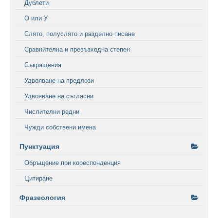
Дублети
О или У
Слято, полуслято и разделно писане
Сравнителна и превъзходна степен
Съкращения
Удвояване на предлози
Удвояване на съгласни
Числителни редни
Чужди собствени имена
Пунктуация
Обръщение при кореспонденция
Цитиране
Фразеология