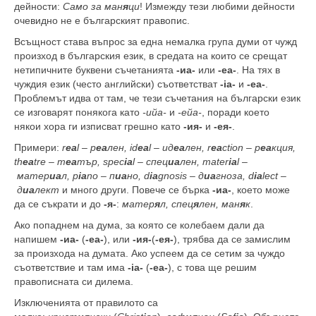
дейности:
Само за ман
я
ци
! Измежду тези любими дейности
очевидно не е българският правопис.
Всъщност става въпрос за една немалка група думи от чужд
произход в българския език, в средата на които се срещат
нетипичните буквени съчетанията
-иа-
или
-еа-
. На тях в
чуждия език (често английски) съответстват
-ia-
и
-ea-
.
Проблемът идва от там, че тези съчетания на български език
се изговарят понякога като
-ийа-
и
-ейа-
, поради което
някои хора ги изписват грешно като
-ия-
и
-ея-
.
Примери:
r
ea
l
–
р
еа
лен, id
ea
l
–
ид
еа
лен, r
ea
ction
–
р
еа
кция,
th
ea
tre
–
т
еа
тър, spec
ia
l
–
спец
иа
лен, mater
ia
l
–
матер
иа
л, p
ia
no
–
п
иа
но, d
ia
gnosis
–
д
иа
гноза, d
ia
lect
–
д
иа
лект
и много други. Повече се бърка
-иа-
, което
може
да се съкрати и до
-я-
:
матер
я
л, спец
я
лен, ман
я
к
.
Ако попаднем на дума, за която се колебаем дали да
напишем
-иа-
(
-еа-
), или
-ия-
(
-ея-
), трябва да се замислим
за произхода на думата. Ако успеем да се сетим за чуждо
съответствие и там има
-ia-
(
-ea-
), с това ще решим
правописната си дилема.
Изключенията от правилото са