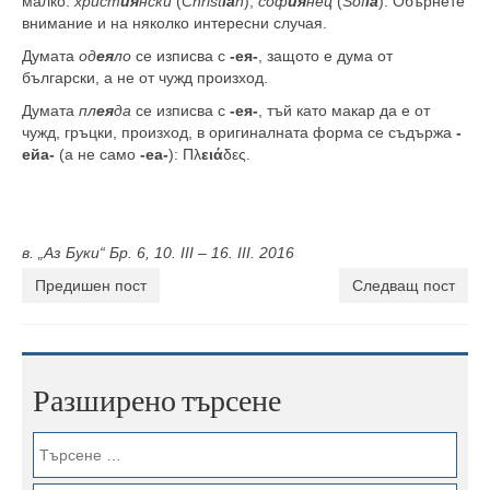
малко:
христ
ия
нски
(
Christ
ia
n
),
соф
ия
нец
(
Sof
ia
). Обърнете
внимание и на няколко интересни случая.
Думата
од
ея
ло
се изписва с
-ея-
, защото е дума от
български, а не от чужд произход.
Думата
пл
ея
да
се изписва с
-ея-
, тъй като макар да е от
чужд, гръцки, произход, в оригиналната форма се съдържа
-
ейа-
(а не само
-еа-
): Πλ
ειά
δες.
в. „Аз Буки“ Бр. 6, 10. III – 16. III. 2016
Предишен пост
Следващ пост
Разширено търсене