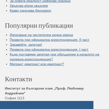
За новата реалност цифрова граница
Хвъргам и/или хвърлям
Какво означава биохакинг
Популярни публикации
Изписване на числителни редни имена
Правила при официална кореспонденция. II част.
Здравейте, запетаи!
Правила при официална кореспонденция. I част.
Къде поставяме запетая при обръщение в началото на
писмена кореспонденция?
Мигрант, емигрант или имигрант?
Контакти
Институт за български език „Проф. Любомир
Андрейчин”
София 1113
бул. „Шипченски проход” 52, блок 17,
Тел./ Факс: +359 2 872 23 02