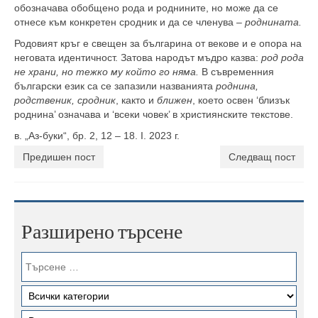
обозначава об­общено рода и роднините, но може да се
отнесе към конкретен сродник и да се членува –
роднината.
Родовият кръг е свещен за българина от векове и е опора на
неговата идентичност. Затова народът мъдро казва:
род рода
не храни, но тежко му който го няма.
В съвременния
български език са се запа­зили названията
роднина,
родственик, сродник
, как­то и
ближен
, което освен ‘близък
роднина’ означава и ‘всеки човек’ в християнските текстове.
в. „Аз-буки“, бр. 2, 12 – 18. I. 2023 г.
Предишен пост
Следващ пост
Разширено търсене