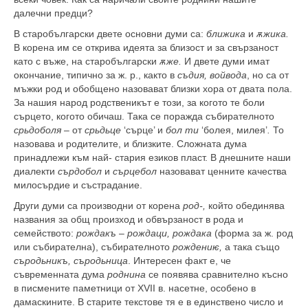
далечни предци?
В старобългарски двете основни думи са:
бли­жика
и
ѫжика.
В корена им се открива идеята за близост и за свързаност
като с въже, на старобъл­гарски
ѫже.
И двете думи имат
окончание, типич­но за ж. р., както в
съдия, войвода
, но са от
мъжки род и обобщено назовават близки хора от двата пола.
За нашия народ родственикът е този, за кого­то те боли
сърцето, когото обичаш. Така се пораж­да събирателното
срьдоболя –
от
срьдьце
‘сърце’ и
бол ти
‘болея, милея’
.
То
назовава и родителите, и близките. Сложната дума
принадлежи към най- стария езиков пласт. В днешните наши
диалекти
сърдобол
и
сърцебол
назовават ценните качества
милосърдие и състрадание.
Други думи са производни от корена
род-,
който обединява
названия за общ произход и обвързаност в рода и
семейството:
рождакъ – рождаци, рожда­ка
(форма за ж. род
или събирателна), събирателно­то
рождениѥ,
а така също
съродьникъ, съродьница
. Интересен факт е, че
съвременната дума
роднина
се появява сравнително късно
в писмените паметници от XVII в. насетне, особено в
дамаскините. В стари­те текстове тя е в единствено число и