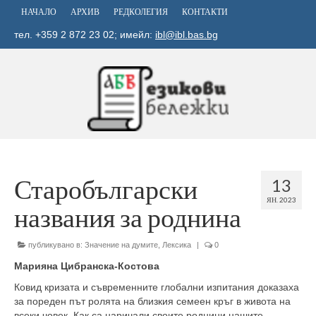
НАЧАЛО
АРХИВ
РЕДКОЛЕГИЯ
КОНТАКТИ
тел. +359 2 872 23 02; имейл:
ibl@ibl.bas.bg
Старобългарски
13
ЯН. 2023
названия за роднина
публикувано в:
Значение на думите
,
Лексика
|
0
Марияна Цибранска-Костова
Ковид кризата и съвременните глобални изпита­ния доказаха
за пореден път ролята на близкия се­меен кръг в живота на
всеки човек. Как са наричали своите роднини нашите