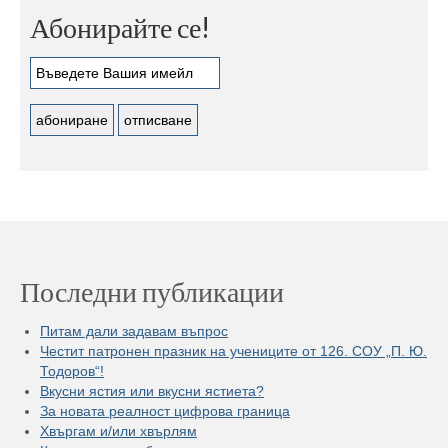
Абонирайте се!
Последни публикации
Питам дали задавам въпрос
Честит патронен празник на учениците от 126. СОУ „П. Ю.
Тодоров“!
Вкусни ястия или вкусни ястиета?
За новата реалност цифрова граница
Хвъргам и/или хвърлям