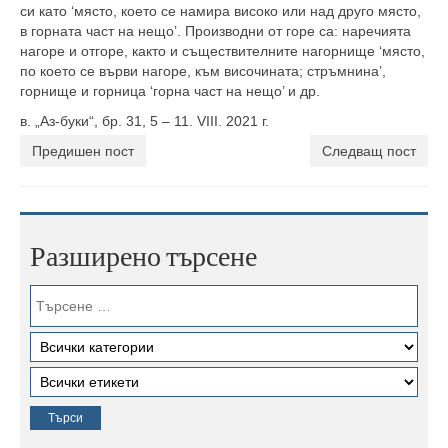
си като ‘място, което се намира високо или над друго място,
в горната част на нещо’. Производни от горе са: наречията
нагоре и отгоре, както и съществителните нагорнище ‘място,
по което се върви нагоре, към височината; стръмнина’,
горнище и горница ‘горна част на нещо’ и др.
в. „Аз-буки“, бр. 31, 5 – 11. VIII. 2021 г.
Предишен пост
Следващ пост
Разширено търсене