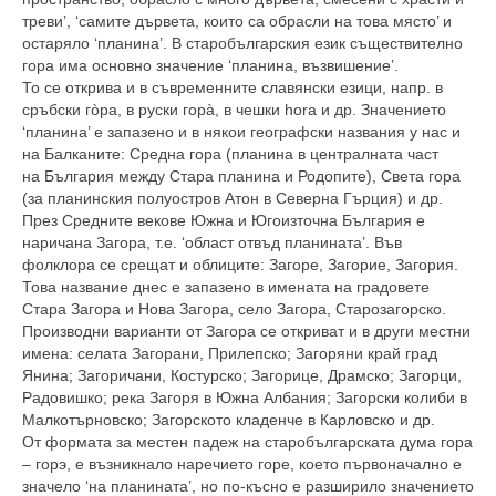
треви’, ‘самите дървета, които са обрасли на това място’ и
остаряло ‘планина’. В старобългарския език съществително
гора има основно значение ‘планина, възвишение’.
То се открива и в съвременните славянски езици, напр. в
сръбски гòра, в руски горà, в чешки hora и др. Значението
‘планина’ е запазено и в някои географски названия у нас и
на Балканите: Средна гора (планина в централната част
на България между Стара планина и Родопите), Света гора
(за планинския полуостров Атон в Северна Гърция) и др.
През Средните векове Южна и Югоизточна България е
наричана Загора, т.е. ‘област отвъд планината’. Във
фолклора се срещат и облиците: Загоре, Загорие, Загория.
Това название днес е запазено в имената на градовете
Стара Загора и Нова Загора, село Загора, Старозагорско.
Производни варианти от Загора се откриват и в други местни
имена: селата Загорани, Прилепско; Загоряни край град
Янина; Загоричани, Костурско; Загорице, Драмско; Загорци,
Радовишко; река Загоря в Южна Албания; Загорски колиби в
Малкотърновско; Загорското кладенче в Карловско и др.
От формата за местен падеж на старобългарската дума гора
– горэ, е възникнало наречието горе, което първоначално е
значело ‘на планината’, но по-късно е разширило значението