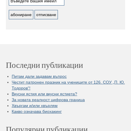
Последни публикации
Питам дали задавам въпрос
Честит патронен празник на учениците от 126. СОУ „П. Ю.
Тодоров“!
Вкусни ястия или вкусни ястиета?
За новата реалност цифрова граница
Хвъргам и/или хвърлям
Какво означава биохакинг
Популярни публикации