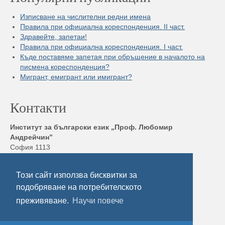
Изписване на числителни редни имена
Правила при официална кореспонденция. II част.
Здравейте, запетаи!
Правила при официална кореспонденция. I част.
Къде поставяме запетая при обръщение в началото на
писмена кореспонденция?
Мигрант, емигрант или имигрант?
Контакти
Институт за български език „Проф. Любомир
Андрейчин”
София 1113
бул. „Шипченски проход” 52, блок 17,
Тел./ Факс: +359 2 872 23 02
Този сайт използва бисквитки за
Електронна поща:
ibl@ibl.bas.bg
подобряване на потребителското
преживяване.
Научи повече