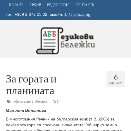
НАЧАЛО
АРХИВ
РЕДКОЛЕГИЯ
КОНТАКТИ
тел. +359 2 872 23 02; имейл:
ibl@ibl.bas.bg
За гората и
6
АВГ. 2021
планината
публикувано в:
Лексика
|
0
Марияна Витанова
В многотомния Речник на българския език (т. 3, 2006) за
лексемата гора са посочени значенията: ‘обширно земно
пространство, обрасло с много дървета, смесени с храсти и