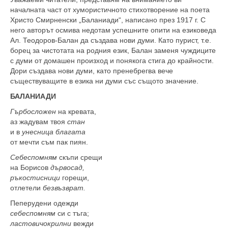
началната част от хумористичното стихотворение на поета
Христо Смирненски „Баланиади“, написано през 1917 г. С
него авторът осмива недотам успешните опити на езиковеда
Ал. Теодоров-Балан да създава нови думи. Като пурист, т.е.
борец за чистотата на родния език, Балан заменя чуждиците
с думи от домашен произход и понякога стига до крайности.
Дори създава нови думи, като пренебрегва вече
съществуващите в езика ни думи със същото значение.
БАЛАНИАДИ
Гърбосложен
на кревата,
аз жадувам твоя
стан
и в
унесница
благата
от мечти съм пак пиян.
Себеспомням
скъпи срещи
на Борисов
дървосад,
ръкостисници
горещи,
отлетели
безвъзврат.
Пеперудени одежди
себеспомням
си с тъга;
ластовичокрилни
вежди