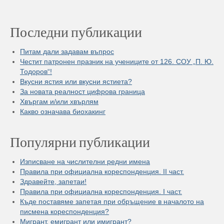
Последни публикации
Питам дали задавам въпрос
Честит патронен празник на учениците от 126. СОУ „П. Ю.
Тодоров“!
Вкусни ястия или вкусни ястиета?
За новата реалност цифрова граница
Хвъргам и/или хвърлям
Какво означава биохакинг
Популярни публикации
Изписване на числителни редни имена
Правила при официална кореспонденция. II част.
Здравейте, запетаи!
Правила при официална кореспонденция. I част.
Къде поставяме запетая при обръщение в началото на
писмена кореспонденция?
Мигрант, емигрант или имигрант?