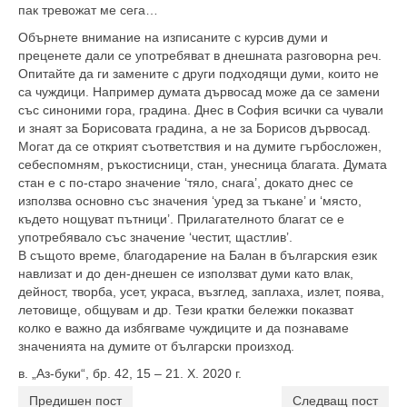
пак тревожат ме сега…
Обърнете внимание на изписаните с курсив думи и
преценете дали се употребяват в днешната разговорна реч.
Опитайте да ги замените с други подходящи думи, които не
са чуждици. Например думата дървосад може да се замени
със синоними гора, градина. Днес в София всички са чували
и знаят за Борисовата градина, а не за Борисов дървосад.
Могат да се открият съответствия и на думите гърбосложен,
себеспомням, ръкостисници, стан, унесница благата. Думата
стан е с по-старо значение ‘тяло, снага’, докато днес се
използва основно със значения ‘уред за тъкане’ и ‘място,
където нощуват пътници’. Прилагателното благат се е
употребявало със значение ‘честит, щастлив’.
В същото време, благодарение на Балан в българския език
навлизат и до ден-днешен се използват думи като влак,
дейност, творба, усет, украса, възглед, заплаха, излет, поява,
летовище, общувам и др. Тези кратки бележки показват
колко е важно да избягваме чуждиците и да познаваме
значенията на думите от български произход.
в. „Аз-буки“, бр. 42, 15 – 21. X. 2020 г.
Предишен пост
Следващ пост