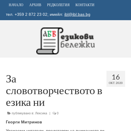
НАЧАЛО
АРХИВ
РЕДКОЛЕГИЯ
КОНТАКТИ
тел. +359 2 872 23 02; имейл:
ibl@ibl.bas.bg
За
16
ОКТ. 2020
словотворчеството в
езика ни
публикувано в:
Лексика
|
0
Георги Митринов
Уважаеми читатели, представям на вниманието ви