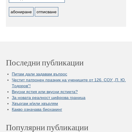
Последни публикации
Питам дали задавам въпрос
Честит патронен празник на учениците от 126. СОУ „П. Ю.
Тодоров“!
Вкусни ястия или вкусни ястиета?
За новата реалност цифрова граница
Хвъргам и/или хвърлям
Какво означава биохакинг
Популярни публикации