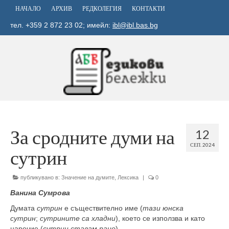
НАЧАЛО
АРХИВ
РЕДКОЛЕГИЯ
КОНТАКТИ
тел. +359 2 872 23 02; имейл:
ibl@ibl.bas.bg
За сродните думи на
12
СЕП. 2024
сутрин
публикувано в:
Значение на думите
,
Лексика
|
0
Ванина Сумрова
Думата
сутрин
е съществително име (
тази юнска
сутрин
;
сутрините са хладни
), което се използва и като
наречие (
сутрин ставам рано
).