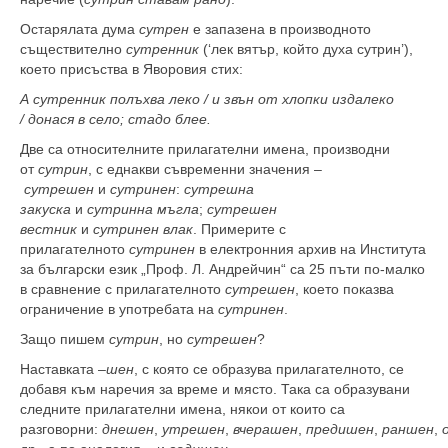
Остарялата дума
сутрен
е запазена в производното
съществително
сутренник
(‘лек вятър, който духа сутрин’),
което присъства в Яворовия стих:
А сутренник полъхва леко / и звън от хлопки издалеко
/
донася в село
;
стадо блее
.
Две са относителните прилагателни имена, производни
от
сутрин
, с еднакви съвременни значения –
сутрешен
и
сутринен
:
сутрешна
закуска
и
сутринна мъгла
;
сутрешен
вестник
и
сутринен влак
. Примерите с
прилагателното
сутринен
в електронния архив на Института
за български език „Проф. Л. Андрейчин“ са 25 пъти по-малко
в сравнение с прилагателното
сутрешен
, което показва
ограничение в употребата на
сутринен
.
Защо пишем
сутрин
, но
сутрешен
?
Наставката –
шен
, с която се образува прилагателното, се
добавя към наречия за време и място. Така са образувани
следните прилагателни имена, някои от които са
разговорни:
днешен
,
утрешен
,
вчерашен
,
предишен
,
раншен
,