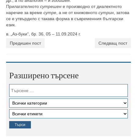
др., а по аналогия – и
годишен
.
Прилагателното
сутрешен
е производно от диалектното
наречие за време
сутре
, а не от книжовното
сутрин
, затова
се е утвърдило с такава форма в съвременния български
език.
в. „Аз-буки“, бр. 36, 05 – 11.09.2024 г.
Предишен пост
Следващ пост
Разширено търсене