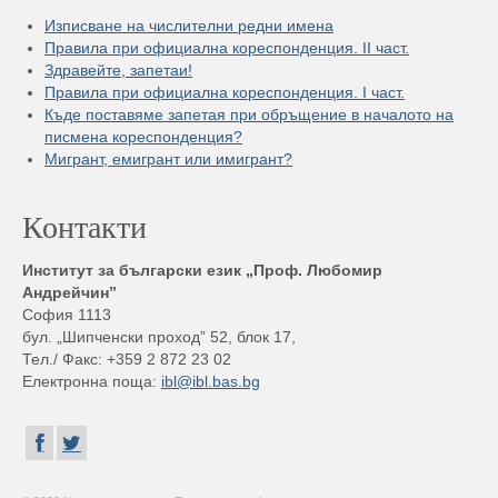
Изписване на числителни редни имена
Правила при официална кореспонденция. II част.
Здравейте, запетаи!
Правила при официална кореспонденция. I част.
Къде поставяме запетая при обръщение в началото на
писмена кореспонденция?
Мигрант, емигрант или имигрант?
Контакти
Институт за български език „Проф. Любомир
Андрейчин”
София 1113
бул. „Шипченски проход” 52, блок 17,
Тел./ Факс: +359 2 872 23 02
Електронна поща:
ibl@ibl.bas.bg