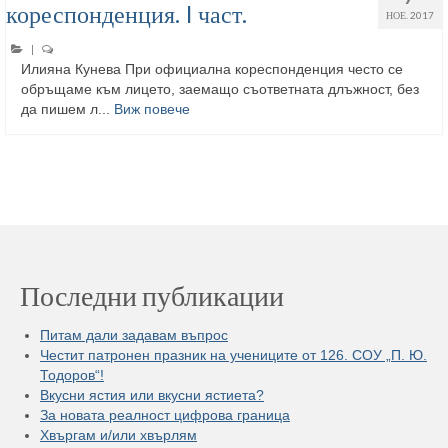
кореспонденция. I част.
НОЕ. 2017
|
Илияна Кунева При официална кореспонденция често се
обръщаме към лицето, заемащо съответната длъжност, без
да пишем л...
Виж повече
Последни публикации
Питам дали задавам въпрос
Честит патронен празник на учениците от 126. СОУ „П. Ю.
Тодоров“!
Вкусни ястия или вкусни ястиета?
За новата реалност цифрова граница
Хвъргам и/или хвърлям