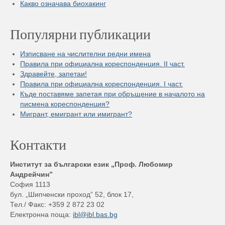
Какво означава биохакинг
Популярни публикации
Изписване на числителни редни имена
Правила при официална кореспонденция. II част.
Здравейте, запетаи!
Правила при официална кореспонденция. I част.
Къде поставяме запетая при обръщение в началото на
писмена кореспонденция?
Мигрант, емигрант или имигрант?
Контакти
Институт за български език „Проф. Любомир
Андрейчин”
София 1113
бул. „Шипченски проход” 52, блок 17,
Тел./ Факс: +359 2 872 23 02
Електронна поща:
ibl@ibl.bas.bg