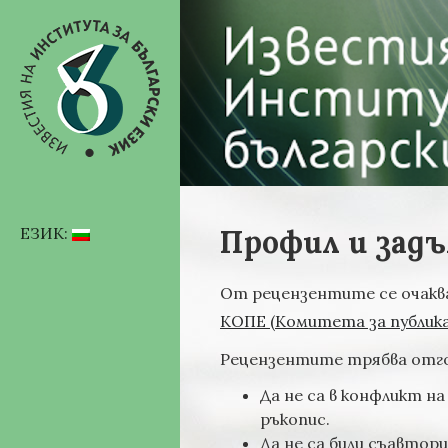
Профил и зад
ЕЗИК:
От рецензентите се очаква
КОПЕ (Комитета за публик
Рецензентите трябва отго
Да не са в конфликт н
ръкопис.
Да не са били съавтор