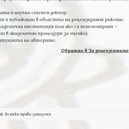
ата и научна степен
доктор
.
 и публикации в областта на рецензирания ръкопис.
адемична институция (или ако са пенсионирани –
т в академични процедури за оценка).
итуцията на авторите.
Обратно в
За рецензентите
к. Всички права запазени