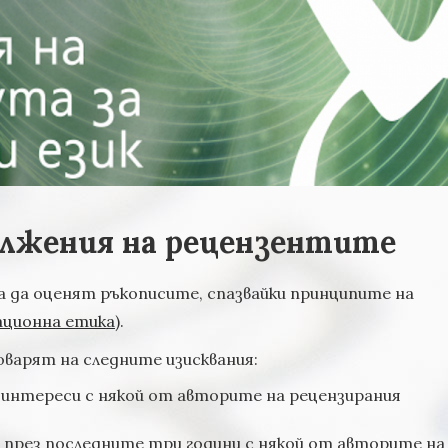
ължения на рецензентите
 да оценят ръкописите, спазвайки принципите на
ационна етика)
.
варят на следните изисквания:
а интереси с някой от авторите на рецензирания
и през последните три години с някой от авторите на