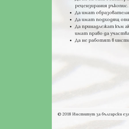
рецензирания ръкопис.
Да имат образователн
Да имат подходящ опит
Да принадлежат към ак
имат право да участва
Да не работят в инст
© 2018 Институт за български ези