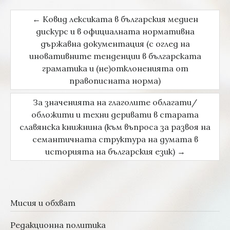
←
Ковид лексиката в българския медиен
Post navigation
дискурс и в официалната нормативна
държавна документация (с оглед на
иновативните тенденции в българската
граматика и (не)отклоненията от
правописната норма)
За значенията на глаголите облагати/
обложити и техни деривати в старата
славянска книжнина (към въпроса за развоя на
семантичната структура на думата в
историята на българския език)
→
Мисия и обхват
Редакционна политика