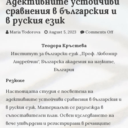
Адективните устойчиви
сравнения в българския и
в руския език
Maria Todorova
August 5, 2023
Comments Off
on
Адект
устойч
Теодора Кръстева
сравне
Институт за български език „Проф. Любомир
българ
Андрейчин“, Българска академия на науките,
в руски
България
Резюме
Настоящата студия е посветена на
адективните устойчиви сравнения в българския и
в руския език. Материалът се разглежда в
съпоставителен план. Освен изследването на
вече утвърдени и регистрирани в речниците