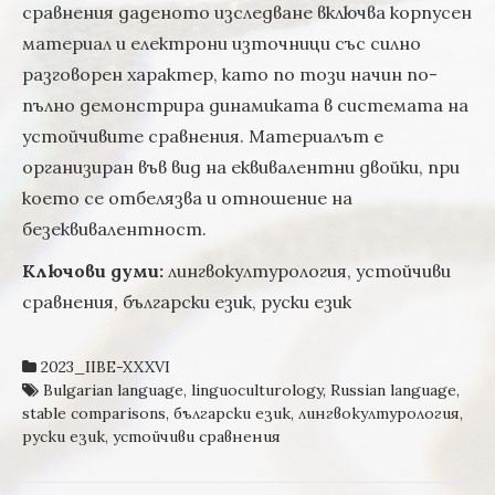
сравнения даденото изследване включва корпусен
материал и електрони източници със силно
разговорен характер, като по този начин по-
пълно демонстрира динамиката в системата на
устойчивите сравнения. Материалът е
организиран във вид на еквивалентни двойки, при
което се отбелязва и отношение на
безеквивалентност.
Ключови думи:
лингвокултурология, устойчиви
сравнения, български език, руски език
2023_IIBE-XXXVI
Bulgarian language
,
linguoculturology
,
Russian language
,
stable comparisons
,
български език
,
лингвокултурология
,
руски език
,
устойчиви сравнения