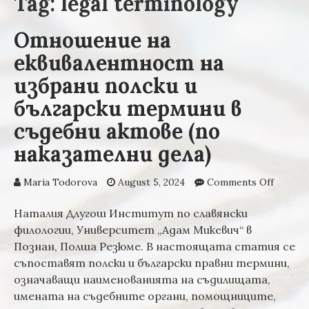
Tag: legal terminology
Отношение на
еквивалентност на
избрани полски и
български термини в
съдебни актове (по
наказателни дела)
Maria Todorova
August 5, 2024
Comments Off
on От
на
еквив
Наталия Длугош Институт по славянски
на изб
филологии, Университет „Адам Микевич“ в
полски
Познан, Полша Резюме. В настоящата статия се
българ
съпоставят полски и български правни термини,
термин
означаващи наименованията на съдилищата,
съдебн
имената на съдебните органи, помощниците,
(по на