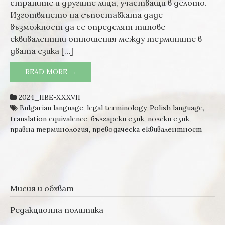
страните и другите лица, участващи в делото.
дела)
Изготвянето на съпоставката даде
възможност да се определят типове
еквивалентни отношения между термините в
двата езика […]
READ MORE →
ОТНОШЕНИЕ НА ЕКВИВАЛЕНТНОСТ НА
ИЗБРАНИ ПОЛСКИ И БЪЛГАРСКИ
ТЕРМИНИ В СЪДЕБНИ АКТОВЕ (ПО
2024_IIBE-XXXVII
НАКАЗАТЕЛНИ ДЕЛА)
Bulgarian language
,
legal terminology
,
Polish language
,
translation equivalence
,
български език
,
полски език
,
правна терминология
,
преводаческа еквивалентност
Мисия и обхват
Редакционна политика