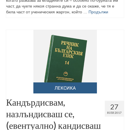
когато разказва за младините си – особено по-бурната им
част, да чуете някоя странна дума и да се окаже, че тя е
била част от ученическия жаргон, който …
Продължи
Кандърдисвам,
27
назлъндисваш се,
ЮЛИ 2017
(евентуално) кандисваш