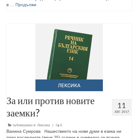
в …
Продължи
За или против новите
11
заемки?
АВГ. 2017
публикувано в:
Лексика
|
0
Ванина Сумрова Нашествието на нови думи в езика ни
през последните (вече 25) години е очевидно за всички.