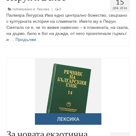
15
ДЕК. 2016
публикувано в:
Лексика
|
0
Палмира Легурска Има едно централно божество, свързано
с културната история на славяните. Името му е Перун.
Смятало се е, че то живее нависоко – в планината, на скала,
на дърво, било е бог на дъжда, от него произтичали гърмът
и …
Продължи
За новата екзотична