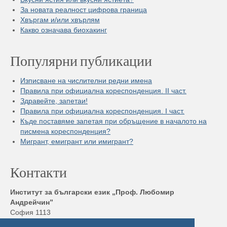
За новата реалност цифрова граница
Хвъргам и/или хвърлям
Какво означава биохакинг
Популярни публикации
Изписване на числителни редни имена
Правила при официална кореспонденция. II част.
Здравейте, запетаи!
Правила при официална кореспонденция. I част.
Къде поставяме запетая при обръщение в началото на
писмена кореспонденция?
Мигрант, емигрант или имигрант?
Контакти
Институт за български език „Проф. Любомир
Андрейчин”
София 1113
бул. „Шипченски проход” 52, блок 17,