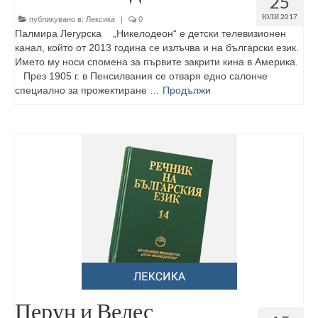
25
ЮЛИ 2017
публикувано в:
Лексика
|
0
Палмира Легурска „Никелодеон“ е детски телевизионен
канал, който от 2013 година се излъчва и на български език.
Името му носи спомена за първите закрити кина в Америка.
През 1905 г. в Пенсилвания се отваря едно салонче
специално за прожектиране …
Продължи
Перун и Велес