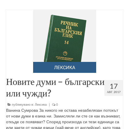
Новите думи – български
17
или чужди?
АВГ. 2017
публикувано в:
Лексика
|
0
Ванина Сумрова За никого не остава незабелязан потокът
от нови думи в езика ни. Замисляли ли сте се как възникват,
откъде се появяват? Според произхода си тези единици са
или заети от чужди езици (най-вече от английски), като това