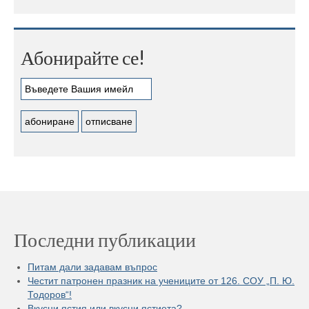
Абонирайте се!
Последни публикации
Питам дали задавам въпрос
Честит патронен празник на учениците от 126. СОУ „П. Ю.
Тодоров“!
Вкусни ястия или вкусни ястиета?