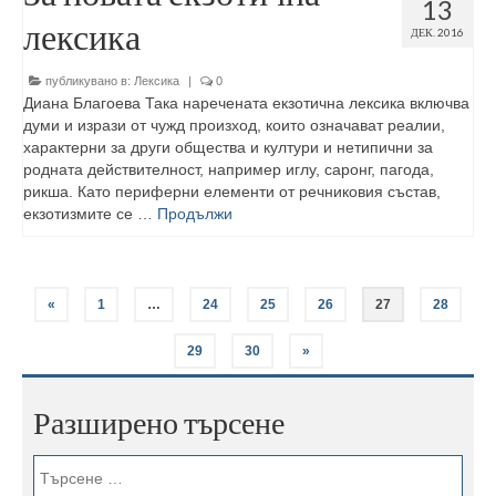
13
лексика
ДЕК. 2016
публикувано в:
Лексика
|
0
Диана Благоева Така наречената екзотична лексика включва
думи и изрази от чужд произход, които означават реалии,
характерни за други общества и култури и нетипични за
родната действителност, например иглу, саронг, пагода,
рикша. Като периферни елементи от речниковия състав,
екзотизмите се …
Продължи
«
1
…
24
25
26
27
28
29
30
»
Разширено търсене