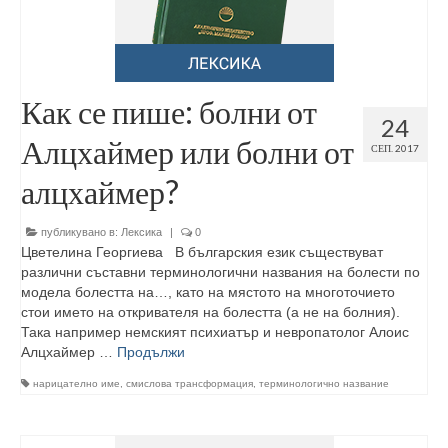
Как се пише: болни от
24
Алцхаймер или болни от
СЕП. 2017
алцхаймер?
публикувано в:
Лексика
|
0
Цветелина Георгиева В българския език съществуват
различни съставни терминологични названия на болести по
модела болестта на…, като на мястото на многоточието
стои името на откривателя на болестта (а не на болния).
Така например немският психиатър и невропатолог Алоис
Алцхаймер …
Продължи
нарицателно име
,
смислова трансформация
,
терминологично название