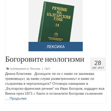
Богоровите неологизми
28
АВГ. 2017
публикувано в:
Лексика
|
0
Диана Благоева Досещате ли се с какво се занимава
тревовещът, за какво служи разветренникът и какво се
съхранява в черпалницата? Отговора намираме в
„Българско-френ­ския речник“ на Иван Богоров, издаден във
Виена през 1871 г. Както и останалите Богорови съчинения
…
Продължи