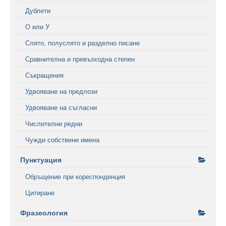
Дублети
О или У
Слято, полуслято и разделно писане
Сравнителна и превъзходна степен
Съкращения
Удвояване на предлози
Удвояване на съгласни
Числителни редни
Чужди собствени имена
Пунктуация
Обръщение при кореспонденция
Цитиране
Фразеология