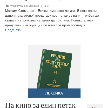
публикувано в:
Лексика
|
0
Максим Стаменов Езикът има своя логика. В него са ни
дадени „наготово“ представи кое по какъв начин трябва да
става и на кого или на какво да прилича. Понякога тези
представи и асоциации си личат от пръв поглед, а …
Продължи
На кино за един петак