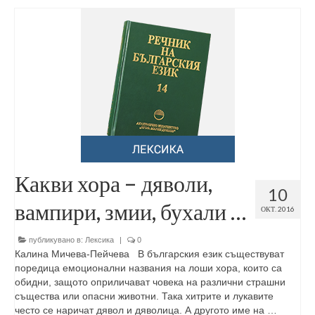
Какви хора – дяволи,
10
вампири, змии, бухали …
ОКТ. 2016
публикувано в:
Лексика
|
0
Калина Мичева-Пейчева В българския език съществуват
поредица емоционални названия на лоши хора, които са
обидни, защото оприличават човека на различни страшни
същества или опасни животни. Така хитрите и лукавите
често се наричат дявол и дяволица. А другото име на …