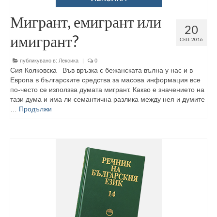
Мигрант, емигрант или
20
имигрант?
СЕП. 2016
публикувано в:
Лексика
|
0
Сия Колковска Във връзка с бежанската вълна у нас и в
Европа в българските средства за масова информация все
по-често се използва думата мигрант. Какво е значението на
тази дума и има ли семантична разлика между нея и думите
…
Продължи