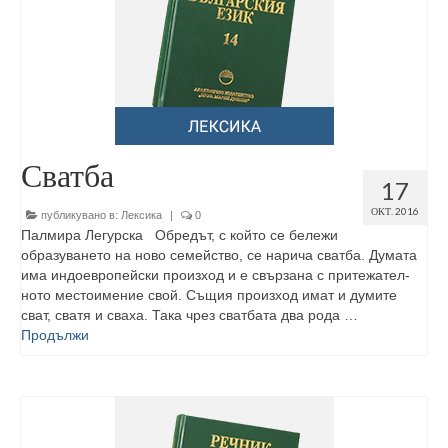
Сватба
17
ОКТ. 2016
публикувано в:
Лексика
|
0
Палмира Легурска Обредът, с който се бележи
образуването на ново семейство, се нарича сватба. Думата
има индоевропейски произход и е свързана с притежател­
ното местоимение свой. Същия произход имат и думите
сват, сватя и сваха. Така чрез сватбата два рода …
Продължи