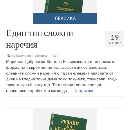
Един тип сложни
19
наречия
ОКТ. 2016
публикувано в:
Лексика
|
0
Марияна Цибранска-Костова В книжовната и говоримата
форма на съвременния български език се използват
следните сложни наречия с първи елемент неясната от
днешна гледна точка дума току: току-виж, току-речи, току-
така, току-тъй, току-що. Те поставят често срещан
правописен проблем и може да …
Продължи