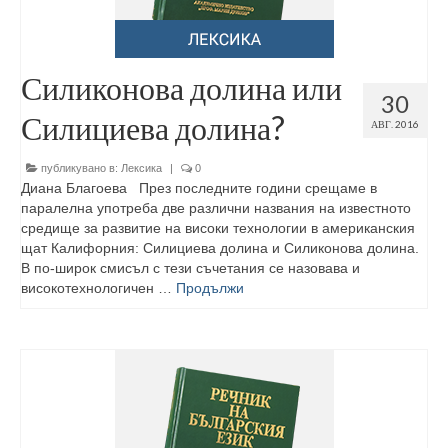
Силиконова долина или
30
Силициева долина?
АВГ. 2016
публикувано в:
Лексика
|
0
Диана Благоева През последните години срещаме в
паралелна употреба две различни названия на известното
средище за развитие на високи технологии в американския
щат Калифорния: Силициева долина и Силиконова долина.
В по-широк смисъл с тези съчетания се назовава и
високотехнологичен …
Продължи