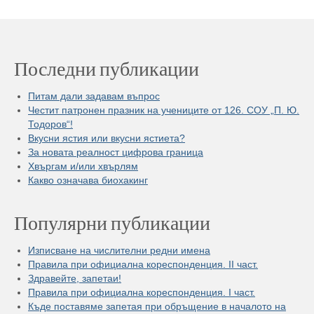
Последни публикации
Питам дали задавам въпрос
Честит патронен празник на учениците от 126. СОУ „П. Ю.
Тодоров“!
Вкусни ястия или вкусни ястиета?
За новата реалност цифрова граница
Хвъргам и/или хвърлям
Какво означава биохакинг
Популярни публикации
Изписване на числителни редни имена
Правила при официална кореспонденция. II част.
Здравейте, запетаи!
Правила при официална кореспонденция. I част.
Къде поставяме запетая при обръщение в началото на