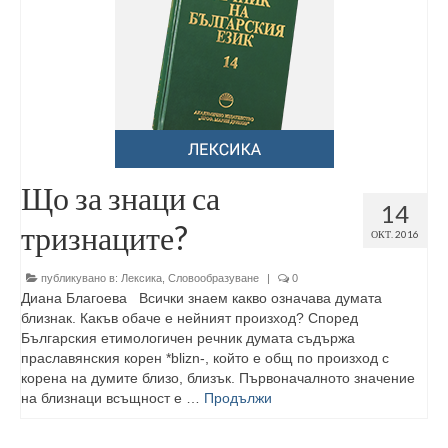
Що за знаци са
14
тризнаците?
ОКТ. 2016
публикувано в:
Лексика
,
Словообразуване
|
0
Диана Благоева Всички знаем какво означава думата
близнак. Какъв обаче е нейният произход? Според
Българския етимологичен речник думата съдържа
праславянския корен *blizn-, който е общ по произход с
корена на думите близо, близък. Първоначалното значение
на близнаци всъщност е …
Продължи