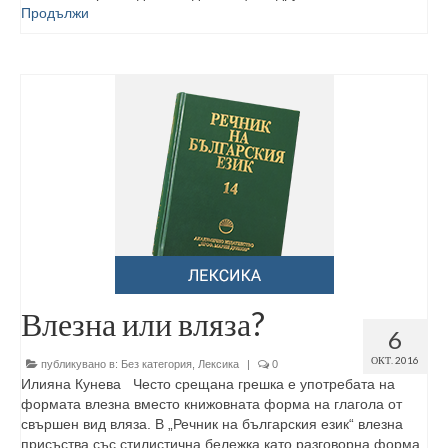
Продължи
Влезна или вляза?
6
ОКТ. 2016
публикувано в:
Без категория
,
Лексика
|
0
Илияна Кунева Често срещана грешка е употребата на
формата влезна вместо книжовната форма на глагола от
свършен вид вляза. В „Речник на българския език“ влезна
присъства със стилистична бележка като разговорна форма,