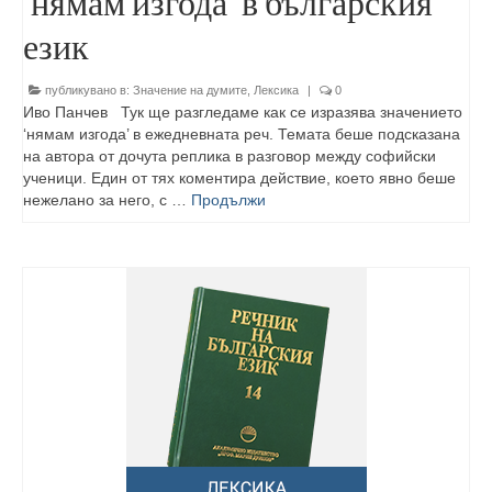
‘нямам изгода’ в българския
език
публикувано в:
Значение на думите
,
Лексика
|
0
Иво Панчев Тук ще разгледаме как се изразява значението
‘нямам изгода’ в ежедневната реч. Темата беше подсказана
на автора от дочута реплика в разговор между софийски
ученици. Един от тях коментира действие, което явно беше
нежелано за него, с …
Продължи