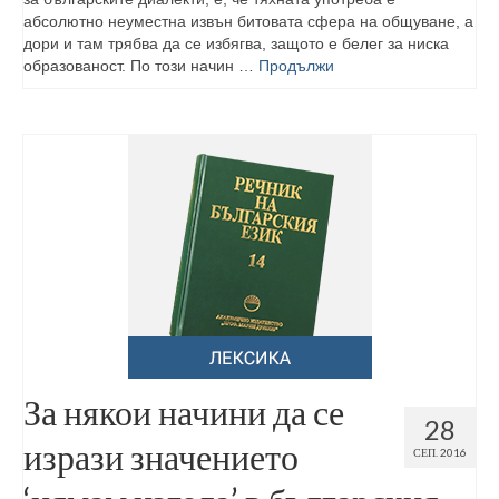
абсолютно неуместна извън битовата сфера на общуване, а
дори и там трябва да се избяг­ва, защото е белег за ниска
образованост. По този начин …
Продължи
За някои начини да се
28
изрази значението
СЕП. 2016