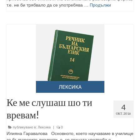
т.е. не би трябвало да се употребява …
Продължи
Ке ме слушаш шо ти
4
вревам!
ОКТ. 2016
публикувано в:
Лексика
|
0
Илияна Гаравалова Основното, което научаваме в училище
за българските диалекти, е, че тяхната употреба е