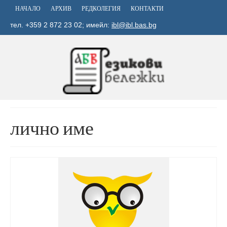
НАЧАЛО
АРХИВ
РЕДКОЛЕГИЯ
КОНТАКТИ
тел. +359 2 872 23 02; имейл:
ibl@ibl.bas.bg
лично име