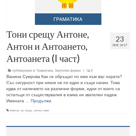
Тони срещу Антоне,
23
Антон и Антоането,
НОЕ. 2017
Антоанета (I част)
публикувано в:
Граматика
,
Звателни форми
|
0
Ванина Сумрова Как се обръщат по име към вас хората?
Със сигурност при някои не по един и същи начин. Това
идва от наличието на различни форми, едни от които са
остатъци от съществувалия в езика ни звателен падеж.
Имената …
Продължи
имена за лица
,
лично име