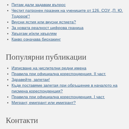
Питам дали задавам въпрос
Честит патронен празник на учениците от 126. СОУ „П. Ю.
Тодоров“!
Вкусни ястия или вкусни ястиета?
За новата реалност цифрова граница
Хвъргам и/или хвърлям
Какво означава биохакинг
Популярни публикации
Изписване на числителни редни имена
Правила при официална кореспонденция. II част.
Здравейте, запетаи!
Къде поставяме запетая при обръщение в началото на
писмена кореспонденция?
Правила при официална кореспонденция. I част.
Мигрант, емигрант или имигрант?
Контакти