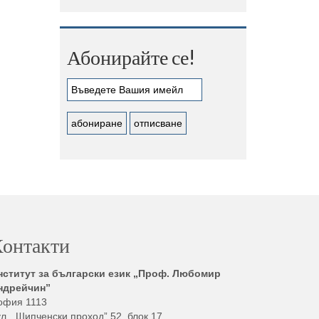
Абонирайте се!
онтакти
нститут за български език „Проф. Любомир
ндрейчин”
офия 1113
л. „Шипченски проход” 52, блок 17,