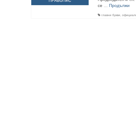
се …
Продължи
главни букви
,
официалн