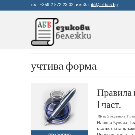
тел. +359 2 872 23 02; имейл:
ibl@ibl.bas.bg
учтива форма
Правила 
I част.
публикувано в:
Прав
Илияна Кунева Пр
съответната длъжн
Председател и т.н.