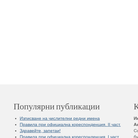
Популярни публикации
К
Изписване на числителни редни имена
И
Правила при официална кореспонденция. II част.
А
Здравейте, запетаи!
С
Правила при официална кореспонденция. I част.
бу